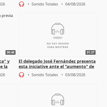
del Gobierno
026
Sonido Totales
04/08/2026
00:46
01:37
ca" y
El delegado José Fernández presenta
e la
esta iniciative ante el "aumento" de
personas sin hogar en Madri
026
Sonido Totales
03/08/2026