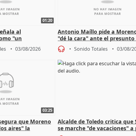
01:20
eñala al
Antonio Maíllo pide a Moren
omo "un
"dé la cara" ante el presunto
" sobre viviendas de
acoso del CEO de ADM
les
03/08/2026
Sonido Totales
03/08/2
03:25
asegura que Moreno
Alcalde de Toledo critica que
os aires" la
se marche "de vacaciones" a
s acuerdo con SMA
de la crisis migratoria