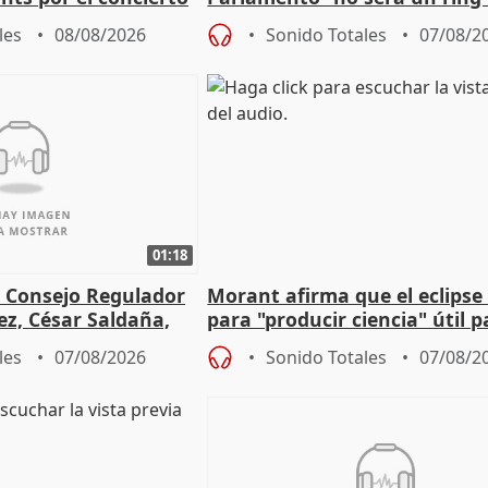
 financiación
defiende "estabilidad" del pa
les
08/08/2026
Sonido Totales
07/08/2
Vox
01:18
l Consejo Regulador
Morant afirma que el eclipse 
ez, César Saldaña,
para "producir ciencia" útil p
ones
resto del mundo
les
07/08/2026
Sonido Totales
07/08/2