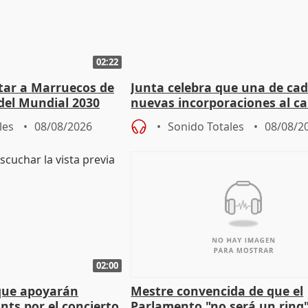
02:22
rtar a Marruecos de
Junta celebra que una de cad
del Mundial 2030
nuevas incorporaciones al 
andaluz son mujeres jóvenes
les
08/08/2026
Sonido Totales
08/08/2
02:00
que apoyarán
Mestre convencida de que el
nts por el concierto
Parlamento "no será un ring"