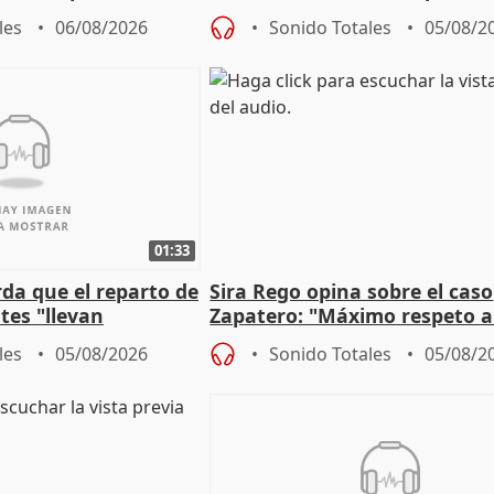
 Newcastle
más menores migrantes
les
06/08/2026
Sonido Totales
05/08/2
01:33
da que el reparto de
Sira Rego opina sobre el caso
es "llevan
Zapatero: "Máximo respeto a
obierno" central
proceso judicial"
les
05/08/2026
Sonido Totales
05/08/2