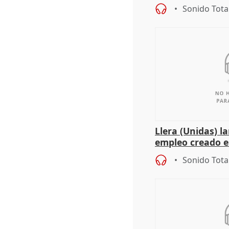
de Málaga, deja l
Sonido Tota
Llera (Unidas) l
empleo creado es
"esfumará" al a
Sonido Tota