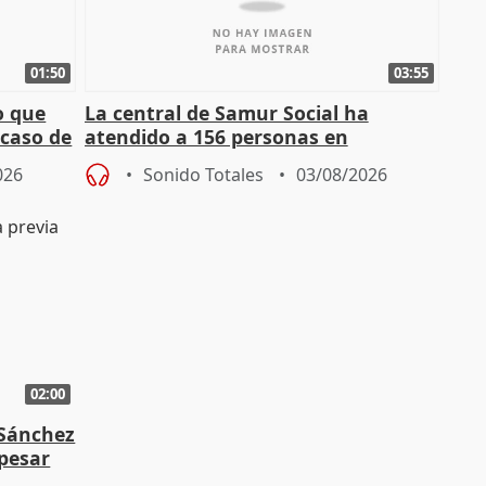
01:50
03:55
o que
La central de Samur Social ha
 caso de
atendido a 156 personas en
situación de calle durante Campaña
026
Sonido Totales
03/08/2026
de Calor
02:00
 Sánchez
 pesar