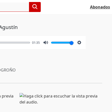
Abonados
 Agustín
01:35
Mute
Settings
OGROÑO