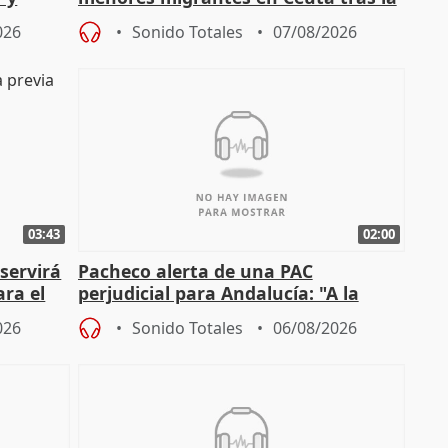
cto con
entrada masiva
026
Sonido Totales
07/08/2026
03:43
02:00
servirá
Pacheco alerta de una PAC
ara el
perjudicial para Andalucía: "A la
agricultura hay que protegerla"
026
Sonido Totales
06/08/2026