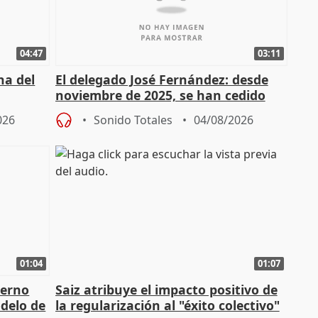
04:47
03:11
ha del
El delegado José Fernández: desde
noviembre de 2025, se han cedido
9.810 ayudas por nacimiento
026
Sonido Totales
04/08/2026
01:04
01:07
ierno
Saiz atribuye el impacto positivo de
delo de
la regularización al "éxito colectivo"