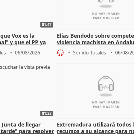
01:47
que Vox es la
Elías Bendodo sobre compete
al" y que el PP ya
violencia machista en Andalu
 tesis
les
06/08/2026
Sonido Totales
06/08/2
01:22
 Junta de llegar
Extremadura utilizará todos 
tarde" para resolver
recursos a su alcance para no