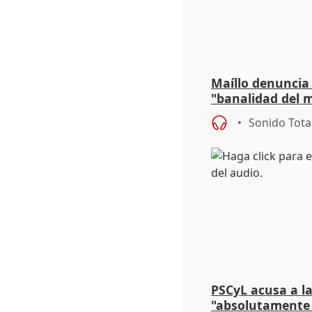
Maíllo denuncia 
"banalidad del m
asume todas sus
Sonido Tota
PSCyL acusa a la
"absolutamente 