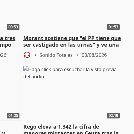
00:53
01:53
a tres
Morant sostiene que "el PP tiene que
campo
ser castigado en las urnas" y ve una
"pulsión de cambio"
026
Sonido Totales
08/08/2026
01:25
02:19
Rego eleva a 1.342 la cifra de
 y
menores migrantes en Ceuta tras la