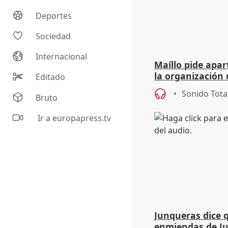
Deportes
Sociedad
Internacional
Maíllo pide apa
la organización 
Editado
Sonido Tota
Bruto
Ir a europapress.tv
Junqueras dice 
enmiendas de Ju