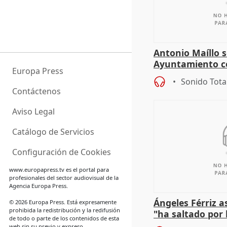
Antonio Maíllo s
Ayuntamiento c
Europa Press
especulador más
Sonido Tota
Jiménez Becerril
Contáctenos
Aviso Legal
Catálogo de Servicios
Configuración de Cookies
www.europapress.tv
es el portal para
profesionales del sector audiovisual de la
Agencia Europa Press.
Ángeles Férriz 
© 2026 Europa Press. Está expresamente
prohibida la redistribución y la redifusión
"ha saltado por l
de todo o parte de los contenidos de esta
negociación tra
web sin su previo y expreso