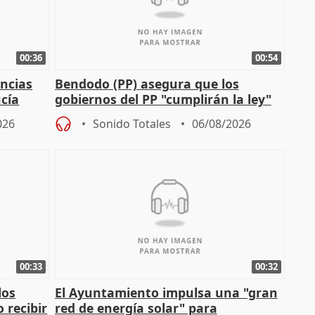
00:36
00:54
ncias
Bendodo (PP) asegura que los
cía
gobiernos del PP "cumplirán la ley"
sobre los menores migrantes
026
Sonido Totales
06/08/2026
00:33
00:32
los
El Ayuntamiento impulsa una "gran
 recibir
red de energía solar" para