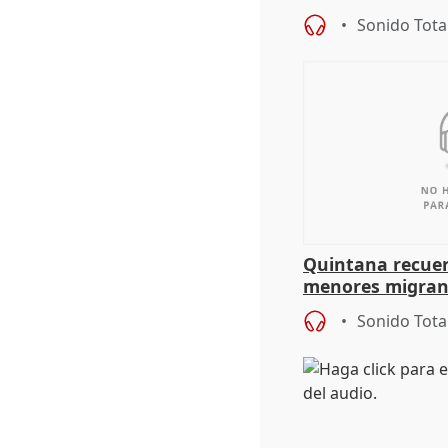
problemas como
Sonido Tota
Quintana recuer
menores migrant
aportación del G
Sonido Tota