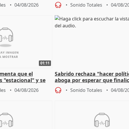
a política
financiación
les
04/08/2026
Sonido Totales
04/08/2
01:11
amenta que el
Sabrido rechaza "hacer políti
 "estacional" y se
aboga por esperar que finalic
cabar el verano
investigación del incendio
les
04/08/2026
Sonido Totales
04/08/2