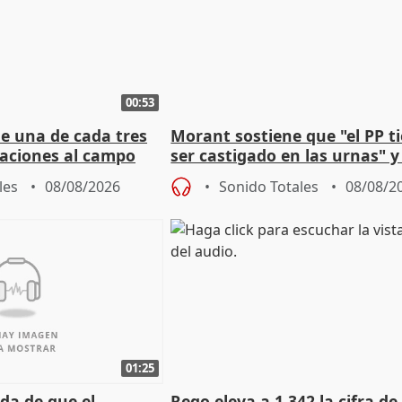
00:53
ue una de cada tres
Morant sostiene que "el PP t
aciones al campo
ser castigado en las urnas" 
eres jóvenes
"pulsión de cambio"
les
08/08/2026
Sonido Totales
08/08/2
01:25
da de que el
Rego eleva a 1.342 la cifra de