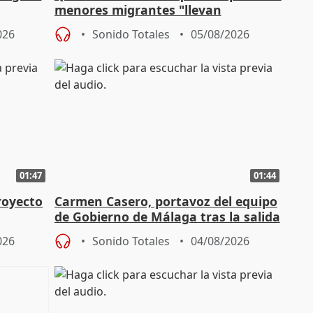
menores migrantes "llevan
aportación del Gobierno" central
026
Sonido Totales
05/08/2026
01:47
01:44
royecto
Carmen Casero, portavoz del equipo
de Gobierno de Málaga tras la salida
de Pérez de Siles
026
Sonido Totales
04/08/2026