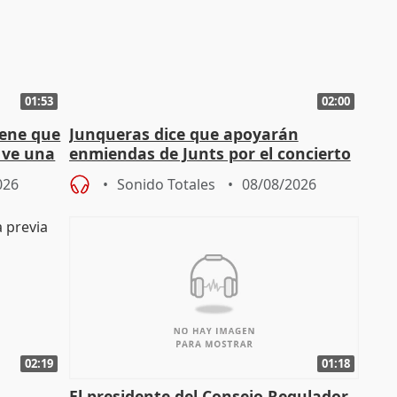
01:53
02:00
iene que
Junqueras dice que apoyarán
y ve una
enmiendas de Junts por el concierto
en el trámite de financiación
026
Sonido Totales
08/08/2026
02:19
01:18
El presidente del Consejo Regulador