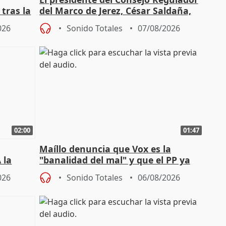
tras la
del Marco de Jerez, César Saldaña,
sobre exportaciones
026
Sonido Totales
07/08/2026
02:00
01:47
Maíllo denuncia que Vox es la
 la
"banalidad del mal" y que el PP ya
la"
asume todas sus tesis
026
Sonido Totales
06/08/2026