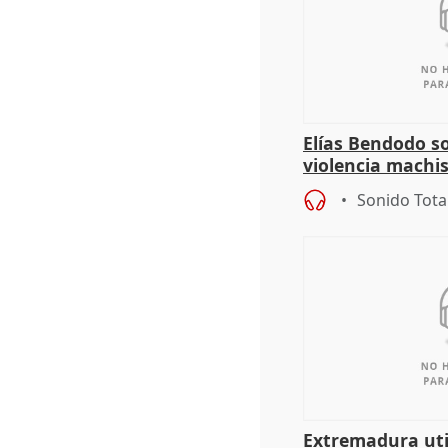
Elías Bendodo s
violencia machi
Sonido Tota
Extremadura util