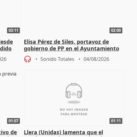
03:11
02:00
desde
Elisa Pérez de Siles, portavoz de
edido
gobierno de PP en el Ayuntamiento
de Málaga, deja la política
026
Sonido Totales
04/08/2026
01:07
01:11
tivo de
Llera (Unidas) lamenta que el