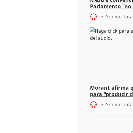
Parlamento "no 
defiende "estabi
Sonido Tota
Vox
Morant afirma qu
para "producir ci
resto del mundo
Sonido Tota