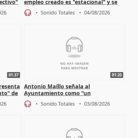
lectivo"
empleo creado es "estacional" y se
"esfumará" al acabar el verano
026
Sonido Totales
04/08/2026
01:37
01:20
presenta
Antonio Maíllo señala al
nto" de
Ayuntamiento como "un
especulador más" sobre viviendas de
026
Sonido Totales
03/08/2026
Jiménez Becerril