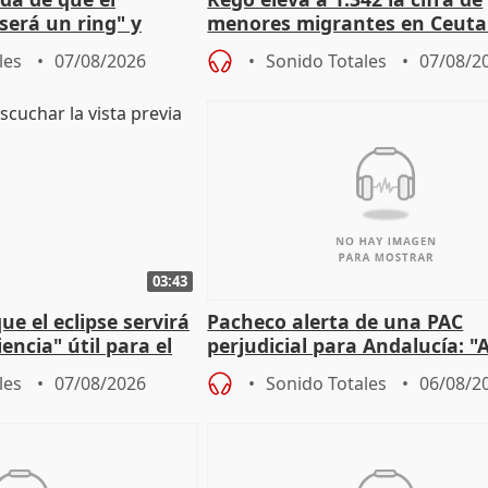
será un ring" y
menores migrantes en Ceuta 
lidad" del pacto con
entrada masiva
les
07/08/2026
Sonido Totales
07/08/2
03:43
e el eclipse servirá
Pacheco alerta de una PAC
encia" útil para el
perjudicial para Andalucía: "A
agricultura hay que proteger
les
07/08/2026
Sonido Totales
06/08/2