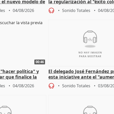
 el nuevo modelo de
la regularización al "éxito co
del Gobierno
les
04/08/2026
Sonido Totales
04/08/2
00:46
"hacer política" y
El delegado José Fernández 
r que finalice la
esta iniciative ante el "aume
l incendio
personas sin hogar en Madri
les
04/08/2026
Sonido Totales
03/08/2