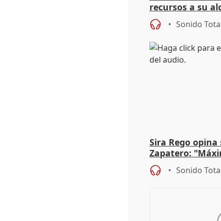
recursos a su al
más menores mi
Sonido Tota
Sira Rego opina 
Zapatero: "Máxi
proceso judicial"
Sonido Tota