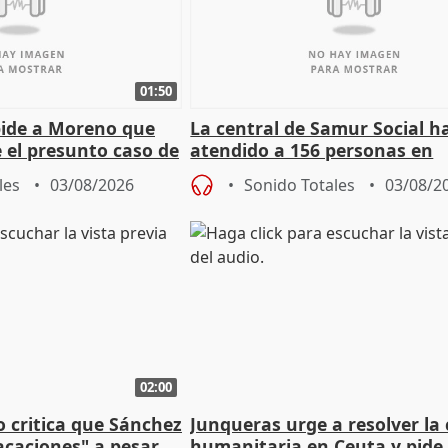
01:50
pide a Moreno que
La central de Samur Social h
e el presunto caso de
atendido a 156 personas en
de ADM
situación de calle durante 
les
03/08/2026
Sonido Totales
03/08/2
de Calor
02:00
o critica que Sánchez
Junqueras urge a resolver la c
acaciones" a pesar
humanitaria en Ceuta y pide