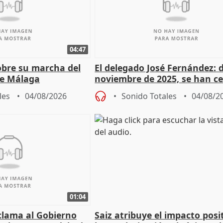
04:47
sobre su marcha del
El delegado José Fernández: 
e Málaga
noviembre de 2025, se han c
9.810 ayudas por nacimiento
les
04/08/2026
Sonido Totales
04/08/2
01:04
lama al Gobierno
Saiz atribuye el impacto posi