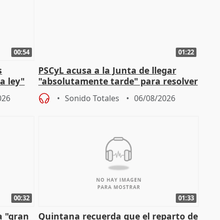
00:54
01:22
s
PSCyL acusa a la Junta de llegar
a ley"
"absolutamente tarde" para resolver
problemas como Newcastle
026
Sonido Totales
06/08/2026
00:32
01:33
a "gran
Quintana recuerda que el reparto de