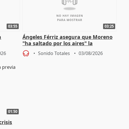
03:55
03:25
a
Ángeles Férriz asegura que Moreno
"ha saltado por los aires" la
Campaña
negociación tras acuerdo con SMA
026
Sonido Totales
03/08/2026
01:50
risis