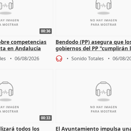
00:36
obre competencias
Bendodo (PP) asegura que lo
sta en Andalucía
gobiernos del PP "cumplirán l
sobre los menores migrantes
les
06/08/2026
Sonido Totales
06/08/2
00:33
izará todos los
El Ayuntamiento impulsa un