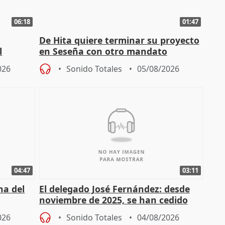
06:18
01:47
De Hita quiere terminar su proyecto
l
en Seseña con otro mandato
026
Sonido Totales
05/08/2026
04:47
03:11
ha del
El delegado José Fernández: desde
noviembre de 2025, se han cedido
9.810 ayudas por nacimiento
026
Sonido Totales
04/08/2026