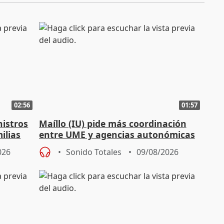
02:56
01:57
nistros
Maíllo (IU) pide más coordinación
ilias
entre UME y agencias autonómicas
026
Sonido Totales
09/08/2026