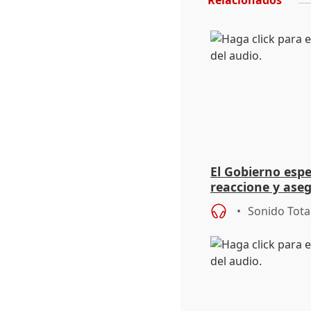
Relacionados
El Gobierno espe
reaccione y aseg
Schengen "no ha
Sonido Tota