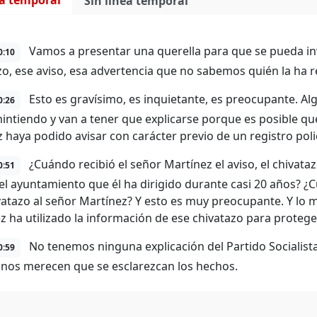
ea temporal
Sin línea temporal
Vamos a presentar una querella para que se pueda inv
0:10
zo, ese aviso, esa advertencia que no sabemos quién la ha 
Esto es gravísimo, es inquietante, es preocupante. Alg
0:26
intiendo y van a tener que explicarse porque es posible qu
 haya podido avisar con carácter previo de un registro polic
¿Cuándo recibió el señor Martínez el aviso, el chivata
0:51
n el ayuntamiento que él ha dirigido durante casi 20 años? ¿C
vatazo al señor Martínez? Y esto es muy preocupante. Y lo 
z ha utilizado la información de ese chivatazo para proteger
No tenemos ninguna explicación del Partido Socialis
0:59
nos merecen que se esclarezcan los hechos.