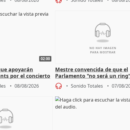
les
08/08/2026
Sonido Totales
08/08/2
02:00
que apoyarán
Mestre convencida de que el
nts por el concierto
Parlamento "no será un ring"
 financiación
defiende "estabilidad" del pa
les
08/08/2026
Sonido Totales
07/08/2
Vox