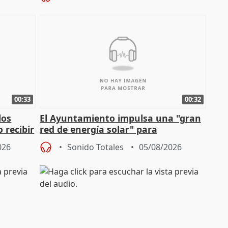
00:33
00:32
los
El Ayuntamiento impulsa una "gran
 recibir
red de energía solar" para
autoconsumo
026
Sonido Totales
05/08/2026