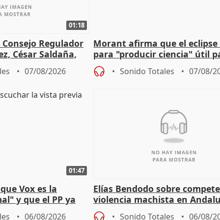
01:18
l Consejo Regulador
Morant afirma que el eclipse 
ez, César Saldaña,
para "producir ciencia" útil p
ones
resto del mundo
les
07/08/2026
Sonido Totales
07/08/2
01:47
que Vox es la
Elías Bendodo sobre compete
al" y que el PP ya
violencia machista en Andalu
 tesis
les
06/08/2026
Sonido Totales
06/08/2