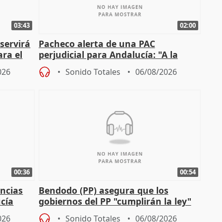
03:43
02:00
servirá
Pacheco alerta de una PAC
ara el
perjudicial para Andalucía: "A la
agricultura hay que protegerla"
026
Sonido Totales
06/08/2026
00:36
00:54
ncias
Bendodo (PP) asegura que los
cía
gobiernos del PP "cumplirán la ley"
sobre los menores migrantes
026
Sonido Totales
06/08/2026