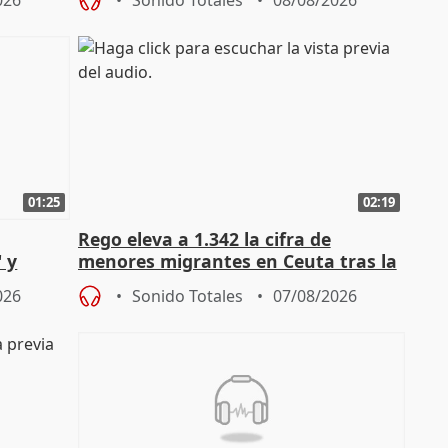
026
Sonido Totales
08/08/2026
01:25
02:19
Rego eleva a 1.342 la cifra de
 y
menores migrantes en Ceuta tras la
cto con
entrada masiva
026
Sonido Totales
07/08/2026