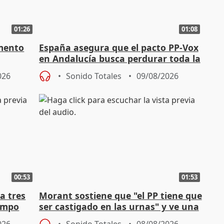
01:26
01:08
amento
España asegura que el pacto PP-Vox
en Andalucía busca perdurar toda la
ox
legislatura
026
Sonido Totales
09/08/2026
00:53
01:53
a tres
Morant sostiene que "el PP tiene que
campo
ser castigado en las urnas" y ve una
"pulsión de cambio"