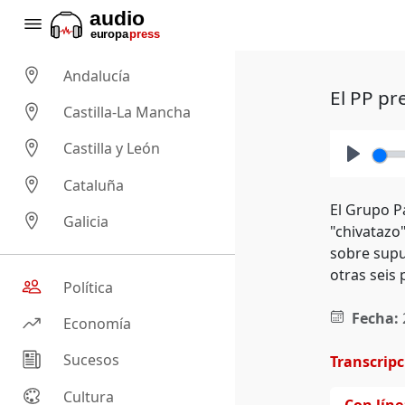
Andalucía
El PP pr
Castilla-La Mancha
Castilla y León
Play
Cataluña
El Grupo P
Galicia
"chivatazo
sobre supu
otras seis
Política
Fecha:
Economía
Sucesos
Transcrip
Cultura