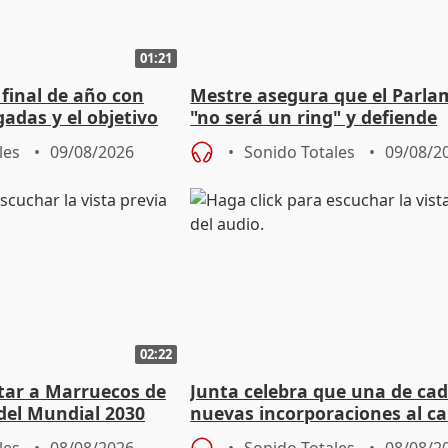
01:21
 final de año con
Mestre asegura que el Parl
adas y el objetivo
"no será un ring" y defiende
cios
"estabilidad" del pacto con V
les
09/08/2026
Sonido Totales
09/08/2
02:22
rtar a Marruecos de
Junta celebra que una de cad
del Mundial 2030
nuevas incorporaciones al 
andaluz son mujeres jóvenes