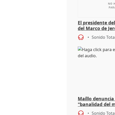
El presidente de
del Marco de Jer
sobre exportaci
Sonido Tota
Maíllo denuncia 
"banalidad del m
asume todas sus
Sonido Tota