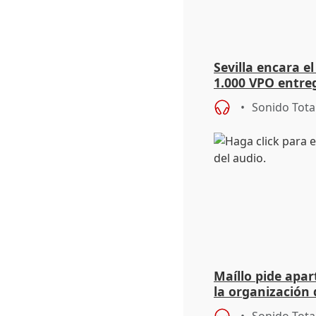
Sevilla encara el
1.000 VPO entreg
de abaratar pre
Sonido Tota
Maíllo pide apa
la organización 