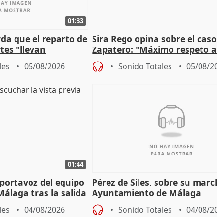
01:33
da que el reparto de
Sira Rego opina sobre el caso
es "llevan
Zapatero: "Máximo respeto a
obierno" central
proceso judicial"
les
05/08/2026
Sonido Totales
05/08/2
01:44
portavoz del equipo
Pérez de Siles, sobre su marc
álaga tras la salida
Ayuntamiento de Málaga
les
04/08/2026
Sonido Totales
04/08/2