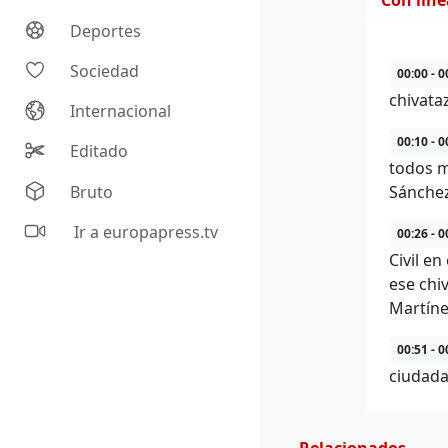
Con lín
Deportes
Sociedad
00:00 - 0
chivata
Internacional
00:10 - 0
Editado
todos m
Bruto
Sánchez
Ir a europapress.tv
00:26 - 0
Civil e
ese chi
Martíne
00:51 - 0
ciudada