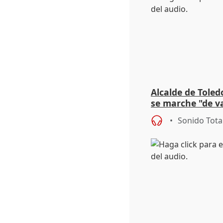
Alcalde de Toled
se marche "de v
de la crisis migr
Sonido Tota