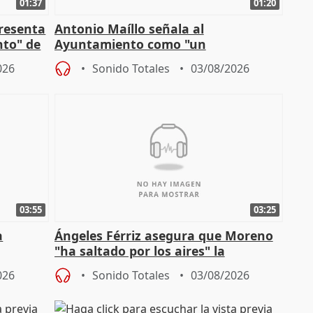
01:37
01:20
presenta
Antonio Maíllo señala al
nto" de
Ayuntamiento como "un
especulador más" sobre viviendas de
026
Sonido Totales
03/08/2026
Jiménez Becerril
03:55
03:25
a
Ángeles Férriz asegura que Moreno
"ha saltado por los aires" la
Campaña
negociación tras acuerdo con SMA
026
Sonido Totales
03/08/2026