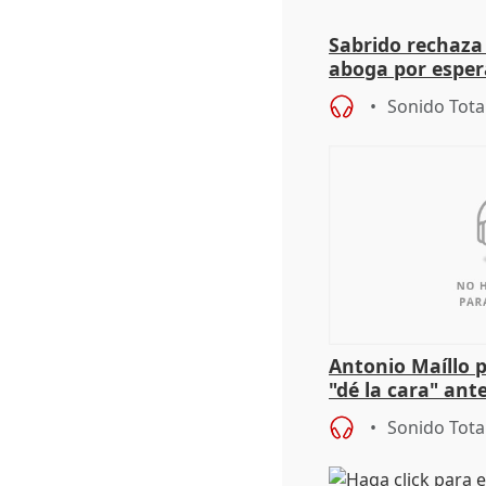
Sabrido rechaza 
aboga por espera
investigación de
Sonido Tota
Antonio Maíllo 
"dé la cara" ant
acoso del CEO 
Sonido Tota