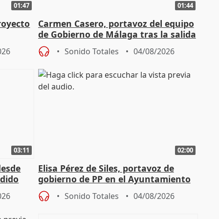
01:47
01:44
royecto
Carmen Casero, portavoz del equipo
de Gobierno de Málaga tras la salida
de Pérez de Siles
026
Sonido Totales
04/08/2026
03:11
02:00
desde
Elisa Pérez de Siles, portavoz de
edido
gobierno de PP en el Ayuntamiento
de Málaga, deja la política
026
Sonido Totales
04/08/2026