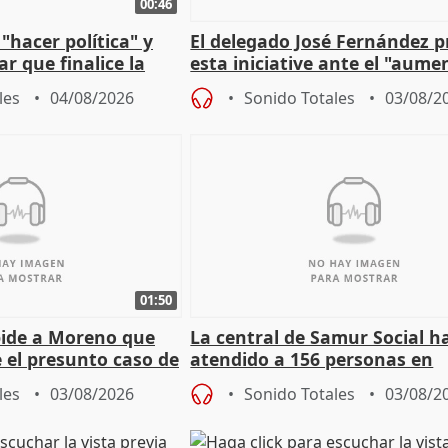
00:46
"hacer política" y
El delegado José Fernández 
r que finalice la
esta iniciative ante el "aume
l incendio
personas sin hogar en Madri
les
04/08/2026
Sonido Totales
03/08/2
01:50
pide a Moreno que
La central de Samur Social h
e el presunto caso de
atendido a 156 personas en
de ADM
situación de calle durante 
les
03/08/2026
Sonido Totales
03/08/2
de Calor