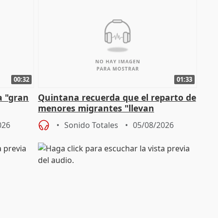
00:32
01:33
a "gran
Quintana recuerda que el reparto de
menores migrantes "llevan
aportación del Gobierno" central
026
Sonido Totales
05/08/2026