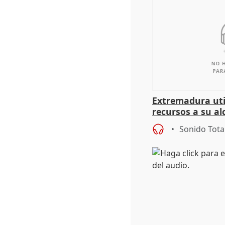
Extremadura util
recursos a su al
más menores mi
Sonido Tota