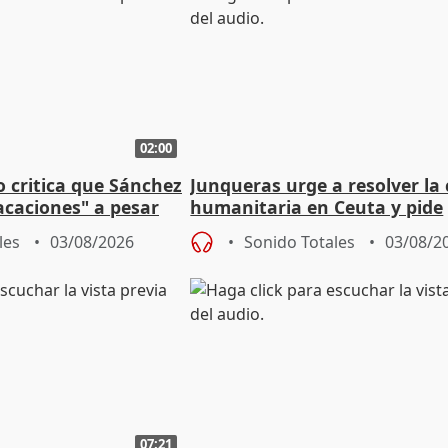
02:00
o critica que Sánchez
Junqueras urge a resolver la c
acaciones" a pesar
humanitaria en Ceuta y pide
atoria
responsabilidad a la UE
les
03/08/2026
Sonido Totales
03/08/2
07:21