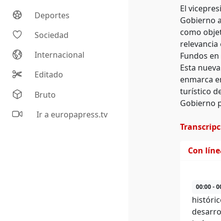
El vicepres
Deportes
Gobierno a
como objet
Sociedad
relevancia
Internacional
Fundos en l
Esta nueva 
Editado
enmarca en
turístico 
Bruto
Gobierno 
Ir a europapress.tv
Transcrip
Con lín
00:00 - 0
históric
desarro