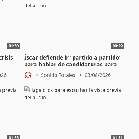
01:50
00:29
risis
Íscar defiende ir "partido a partido"
para hablar de candidaturas para
2027
026
Sonido Totales
03/08/2026
01:55
01:51