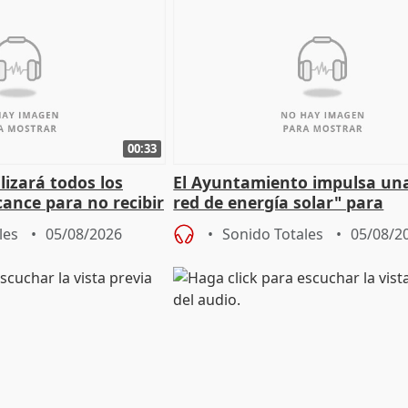
00:33
izará todos los
El Ayuntamiento impulsa un
cance para no recibir
red de energía solar" para
grantes
autoconsumo
les
05/08/2026
Sonido Totales
05/08/2