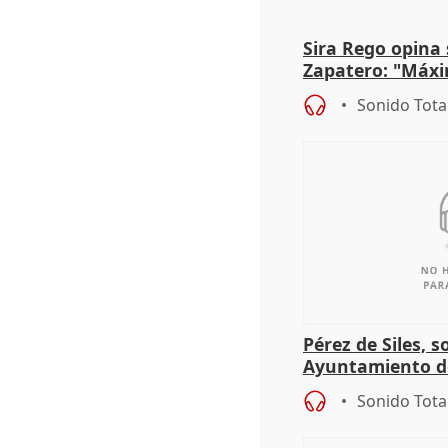
Sira Rego opina 
Zapatero: "Máxi
proceso judicial"
Sonido Tota
Pérez de Siles, 
Ayuntamiento d
Sonido Tota