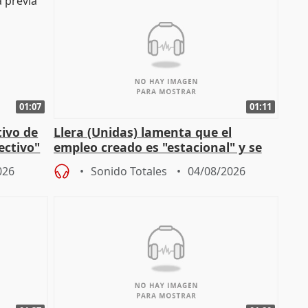
01:07
01:11
tivo de
Llera (Unidas) lamenta que el
lectivo"
empleo creado es "estacional" y se
"esfumará" al acabar el verano
026
Sonido Totales
04/08/2026