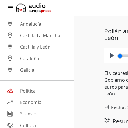
Andalucía
Pollán a
Castilla-La Mancha
León
Castilla y León
Cataluña
Play
Galicia
El vicepres
Gobierno d
euros para
Política
León.
Economía
Fecha:
Sucesos
Resum
Cultura