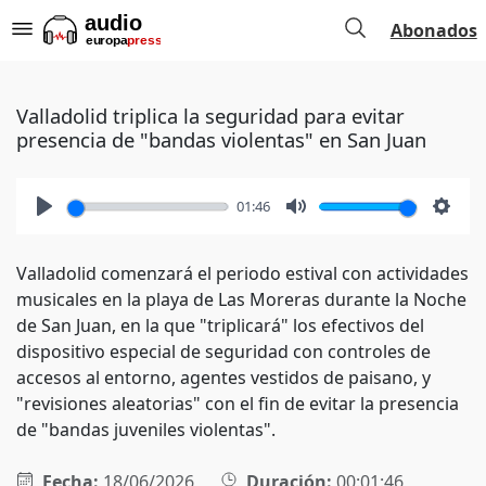
Abonados
Valladolid triplica la seguridad para evitar
presencia de "bandas violentas" en San Juan
01:46
Play
Mute
Setti
Valladolid comenzará el periodo estival con actividades
musicales en la playa de Las Moreras durante la Noche
de San Juan, en la que "triplicará" los efectivos del
dispositivo especial de seguridad con controles de
accesos al entorno, agentes vestidos de paisano, y
"revisiones aleatorias" con el fin de evitar la presencia
de "bandas juveniles violentas".
Fecha:
18/06/2026
Duración:
00:01:46