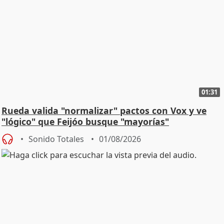
01:31
Rueda valida "normalizar" pactos con Vox y ve
"lógico" que Feijóo busque "mayorías"
Sonido Totales
01/08/2026