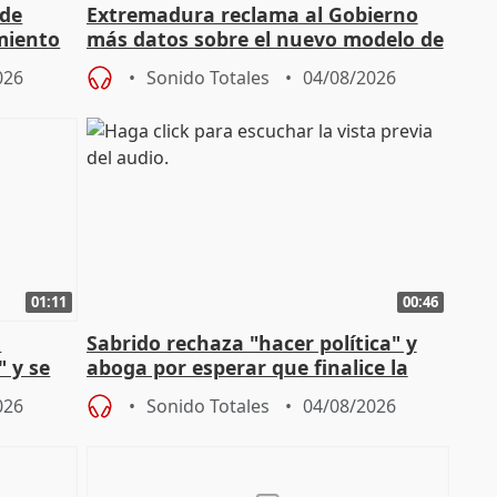
 de
Extremadura reclama al Gobierno
miento
más datos sobre el nuevo modelo de
financiación
026
Sonido Totales
04/08/2026
01:11
00:46
l
Sabrido rechaza "hacer política" y
" y se
aboga por esperar que finalice la
no
investigación del incendio
026
Sonido Totales
04/08/2026