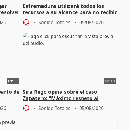
gar
Extremadura utilizará todos los
resolver
recursos a su alcance para no recibir
más menores migrantes
026
Sonido Totales
05/08/2026
01:33
06:18
parto de
Sira Rego opina sobre el caso
Zapatero: "Máximo respeto al
tral
proceso judicial"
026
Sonido Totales
05/08/2026