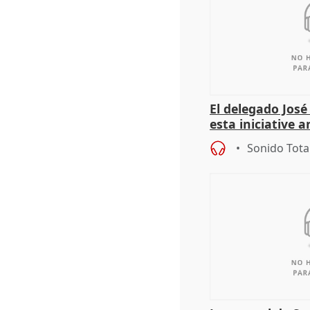
El delegado Jos
esta iniciative 
personas sin ho
Sonido Tota