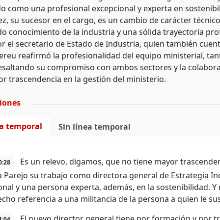
ado como una profesional excepcional y experta en sostenibi
z, su sucesor en el cargo, es un cambio de carácter técni
o conocimiento de la industria y una sólida trayectoria pro
r el secretario de Estado de Industria, quien también cuent
reu reafirmó la profesionalidad del equipo ministerial, tan
resaltando su compromiso con ambos sectores y la colaboraci
r trascendencia en la gestión del ministerio.
ciones
ea temporal
Sin línea temporal
Es un relevo, digamos, que no tiene mayor trascende
0:28
a Parejo su trabajo como directora general de Estrategia I
onal y una persona experta, además, en la sostenibilidad. 
echo referencia a una militancia de la persona a quien le sus
El nuevo director general tiene por formación y por tr
1:04