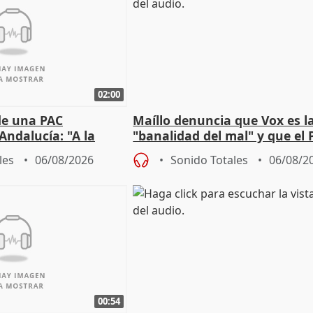
02:00
de una PAC
Maíllo denuncia que Vox es l
Andalucía: "A la
"banalidad del mal" y que el 
 que protegerla"
asume todas sus tesis
les
06/08/2026
Sonido Totales
06/08/2
00:54