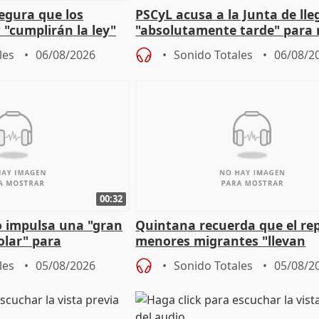
egura que los
PSCyL acusa a la Junta de lle
 "cumplirán la ley"
"absolutamente tarde" para 
es migrantes
problemas como Newcastle
les
06/08/2026
Sonido Totales
06/08/2
00:32
 impulsa una "gran
Quintana recuerda que el re
olar" para
menores migrantes "llevan
aportación del Gobierno" cen
les
05/08/2026
Sonido Totales
05/08/2