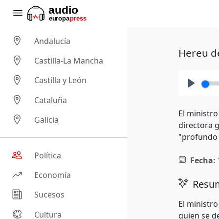
Andalucía
Hereu de
Castilla-La Mancha
Castilla y León
Play
Cataluña
El ministr
Galicia
directora 
"profundo 
Política
Fecha:
Economía
Resum
Sucesos
El ministro
Cultura
quien se d