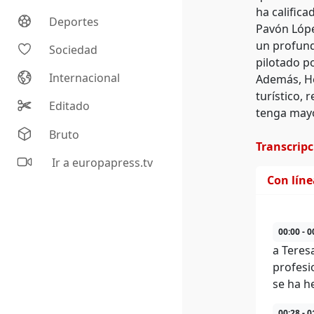
ha calific
Deportes
Pavón Lópe
un profund
Sociedad
pilotado po
Internacional
Además, He
turístico, 
Editado
tenga mayo
Bruto
Transcrip
Ir a europapress.tv
Con lín
00:00 - 0
a Teres
profesi
se ha h
00:28 - 0