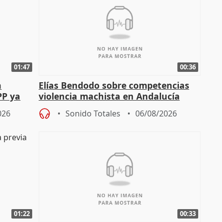
01:47
00:36
a
Elías Bendodo sobre competencias
PP ya
violencia machista en Andalucía
026
Sonido Totales
06/08/2026
01:22
00:33