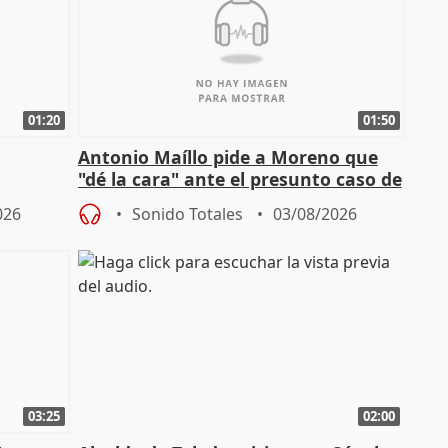
01:20
01:50
Antonio Maíllo pide a Moreno que
"dé la cara" ante el presunto caso de
endas de
acoso del CEO de ADM
026
Sonido Totales
03/08/2026
03:25
02:00