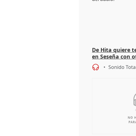
De Hita quiere 
en Seseña con 
Sonido Tota