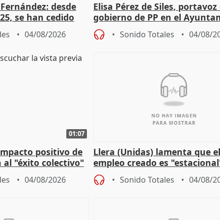
é Fernández: desde
Elisa Pérez de Siles, portavoz
25, se han cedido
gobierno de PP en el Ayunta
r nacimiento
de Málaga, deja la política
les
04/08/2026
Sonido Totales
04/08/2
01:07
 impacto positivo de
Llera (Unidas) lamenta que e
 al "éxito colectivo"
empleo creado es "estacional
"esfumará" al acabar el vera
les
04/08/2026
Sonido Totales
04/08/2