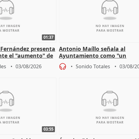
01:37
é Fernández presenta
Antonio Maíllo señala al
ante el "aumento" de
Ayuntamiento como "un
gar en Madri
especulador más" sobre vivi
les
03/08/2026
Sonido Totales
03/08/2
Jiménez Becerril
03:55