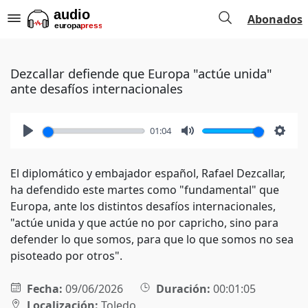
Abonados
Dezcallar defiende que Europa "actúe unida"
ante desafíos internacionales
01:04
Play
Mute
Setti
El diplomático y embajador español, Rafael Dezcallar,
ha defendido este martes como "fundamental" que
Europa, ante los distintos desafíos internacionales,
"actúe unida y que actúe no por capricho, sino para
defender lo que somos, para que lo que somos no sea
pisoteado por otros".
Fecha:
09/06/2026
Duración:
00:01:05
Localización:
Toledo