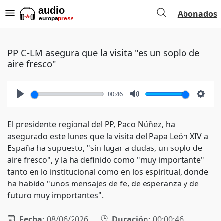
Abonados
PP C-LM asegura que la visita "es un soplo de
aire fresco"
00:46
Play
Mute
Setti
El presidente regional del PP, Paco Núñez, ha
asegurado este lunes que la visita del Papa León XIV a
España ha supuesto, "sin lugar a dudas, un soplo de
aire fresco", y la ha definido como "muy importante"
tanto en lo institucional como en los espiritual, donde
ha habido "unos mensajes de fe, de esperanza y de
futuro muy importantes".
Fecha:
08/06/2026
Duración:
00:00:46