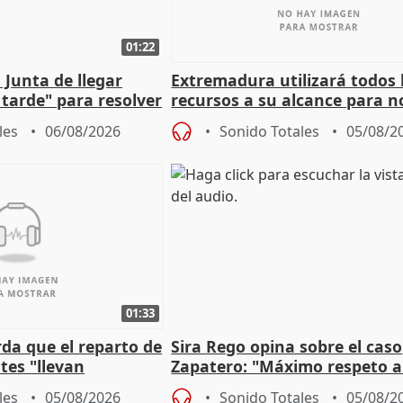
01:22
 Junta de llegar
Extremadura utilizará todos 
tarde" para resolver
recursos a su alcance para no
 Newcastle
más menores migrantes
les
06/08/2026
Sonido Totales
05/08/2
01:33
da que el reparto de
Sira Rego opina sobre el caso
es "llevan
Zapatero: "Máximo respeto a
obierno" central
proceso judicial"
les
05/08/2026
Sonido Totales
05/08/2