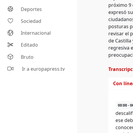
próximo 9 
Deportes
expresó su
ciudadanos
Sociedad
posturas p
Internacional
revisar el 
de Castill
Editado
regresiva 
preocupaci
Bruto
Ir a europapress.tv
Transcrip
Con lín
00:00 - 0
descali
ese deb
conocer