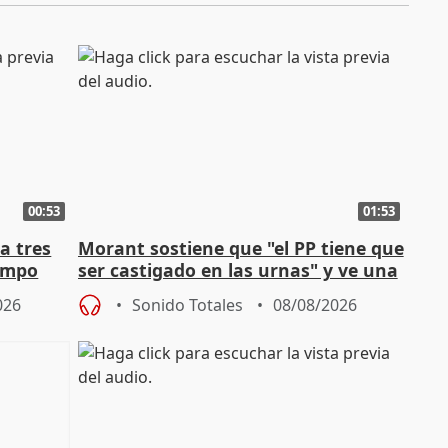
00:53
01:53
a tres
Morant sostiene que "el PP tiene que
campo
ser castigado en las urnas" y ve una
"pulsión de cambio"
026
Sonido Totales
08/08/2026