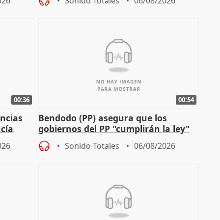
026
Sonido Totales
06/08/2026
00:36
00:54
ncias
Bendodo (PP) asegura que los
cía
gobiernos del PP "cumplirán la ley"
sobre los menores migrantes
026
Sonido Totales
06/08/2026