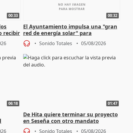
00:33
00:32
los
El Ayuntamiento impulsa una "gran
 recibir
red de energía solar" para
autoconsumo
026
Sonido Totales
05/08/2026
06:18
01:47
De Hita quiere terminar su proyecto
l
en Seseña con otro mandato
026
Sonido Totales
05/08/2026