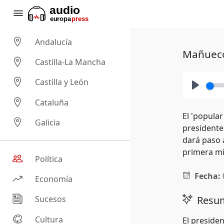
Andalucía
Mañueco 
Castilla-La Mancha
Castilla y León
Play
Cataluña
El 'popula
Galicia
presidente 
dará paso 
primera mi
Política
Fecha:
Economía
Resum
Sucesos
Cultura
El presiden