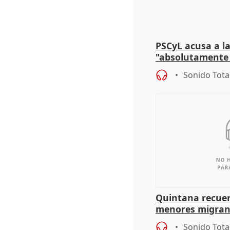
PSCyL acusa a la
"absolutamente 
problemas como
Sonido Tota
Quintana recuer
menores migrant
aportación del G
Sonido Tota