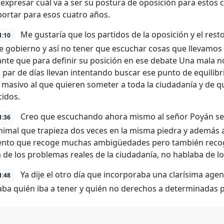
expresar cuál va a ser su postura de oposición para estos 
portar para esos cuatro años.
Me gustaría que los partidos de la oposición y el rest
1:10
e gobierno y así no tener que escuchar cosas que llevamos
ante que para definir su posición en ese debate Una mala n
 par de días llevan intentando buscar ese punto de equilibri
masivo al que quieren someter a toda la ciudadanía y de q
idos.
Creo que escuchando ahora mismo al señor Poyán se 
1:36
nimal que trapieza dos veces en la misma piedra y además a
nto que recoge muchas ambigüedades pero también recog
 de los problemas reales de la ciudadanía, no hablaba de lo
Ya dije el otro día que incorporaba una clarísima age
1:48
caba quién iba a tener y quién no derechos a determinadas p