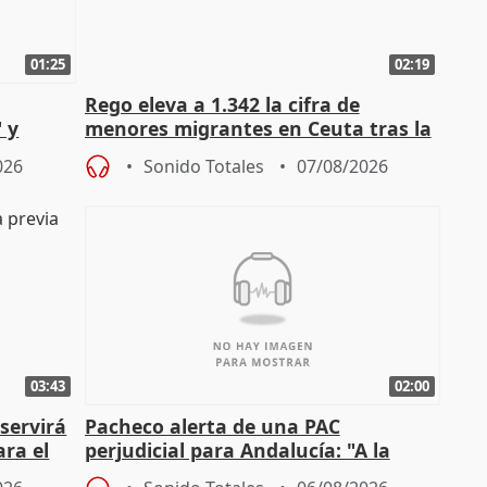
01:25
02:19
Rego eleva a 1.342 la cifra de
 y
menores migrantes en Ceuta tras la
cto con
entrada masiva
026
Sonido Totales
07/08/2026
03:43
02:00
servirá
Pacheco alerta de una PAC
ara el
perjudicial para Andalucía: "A la
agricultura hay que protegerla"