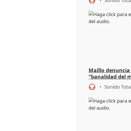
Sonido Tota
Maíllo denuncia 
"banalidad del m
asume todas sus
Sonido Tota