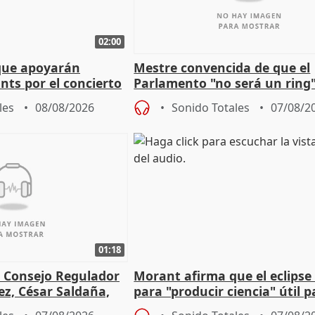
02:00
que apoyarán
Mestre convencida de que el
nts por el concierto
Parlamento "no será un ring"
 financiación
defiende "estabilidad" del pa
les
08/08/2026
Sonido Totales
07/08/2
Vox
01:18
l Consejo Regulador
Morant afirma que el eclipse 
ez, César Saldaña,
para "producir ciencia" útil p
ones
resto del mundo