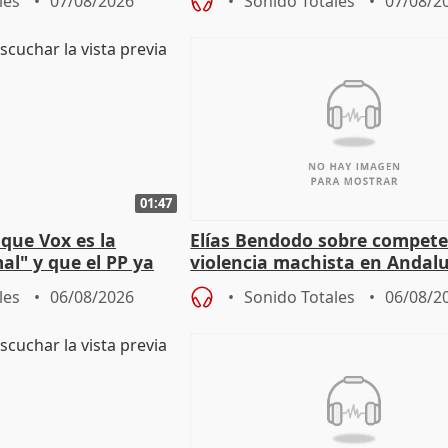
les
07/08/2026
Sonido Totales
07/08/2
01:47
que Vox es la
Elías Bendodo sobre compete
al" y que el PP ya
violencia machista en Andalu
 tesis
les
06/08/2026
Sonido Totales
06/08/2