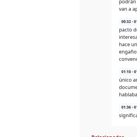
podrán 
van a a
00:32 - 0
pacto d
interes
hace un
engaño 
convenc
01:10 - 0
único a
docume
hablaba
01:36 - 0
signifi