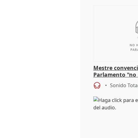
Mestre convenci
Parlamento "no 
defiende "estabi
Sonido Tota
Vox