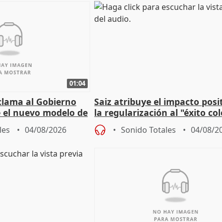
01:04
lama al Gobierno
Saiz atribuye el impacto posi
 el nuevo modelo de
la regularización al "éxito co
del Gobierno
les
04/08/2026
Sonido Totales
04/08/2