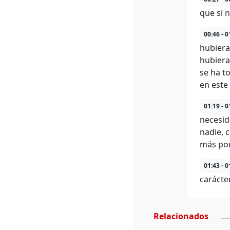
que si n
00:46 - 0
hubiera
hubiera
se ha t
en este
01:19 - 0
necesid
nadie, 
más podr
01:43 - 0
carácte
Relacionados