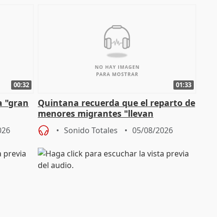
00:32
01:33
a "gran
Quintana recuerda que el reparto de
menores migrantes "llevan
aportación del Gobierno" central
026
Sonido Totales
05/08/2026