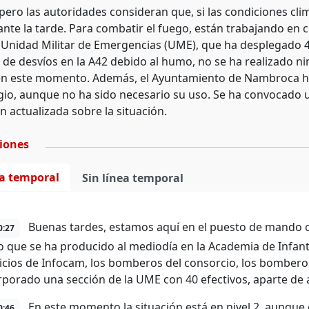
, pero las autoridades consideran que, si las condiciones c
rante la tarde. Para combatir el fuego, están trabajando e
a Unidad Militar de Emergencias (UME), que ha desplegado 40
d de desvíos en la A42 debido al humo, no se ha realizado n
en este momento. Además, el Ayuntamiento de Nambroca ha 
io, aunque no ha sido necesario su uso. Se ha convocado u
 actualizada sobre la situación.
ciones
ea temporal
Sin línea temporal
Buenas tardes, estamos aquí en el puesto de mando co
0:27
o que se ha producido al mediodía en la Academia de Infan
vicios de Infocam, los bomberos del consorcio, los bombero
rporado una sección de la UME con 40 efectivos, aparte de
En este momento la situación está en nivel 2, aunque 
0:46