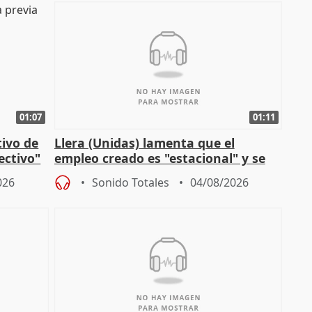
01:07
01:11
tivo de
Llera (Unidas) lamenta que el
lectivo"
empleo creado es "estacional" y se
"esfumará" al acabar el verano
026
Sonido Totales
04/08/2026