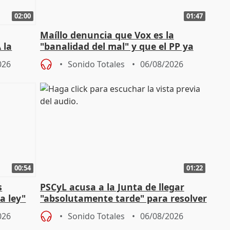
02:00
01:47
Maíllo denuncia que Vox es la
 la
"banalidad del mal" y que el PP ya
la"
asume todas sus tesis
026
Sonido Totales
06/08/2026
00:54
01:22
s
PSCyL acusa a la Junta de llegar
a ley"
"absolutamente tarde" para resolver
problemas como Newcastle
026
Sonido Totales
06/08/2026