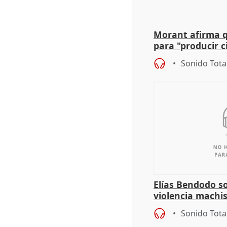
Morant afirma qu
para "producir ci
resto del mundo
Sonido Tota
Elías Bendodo s
violencia machi
Sonido Tota