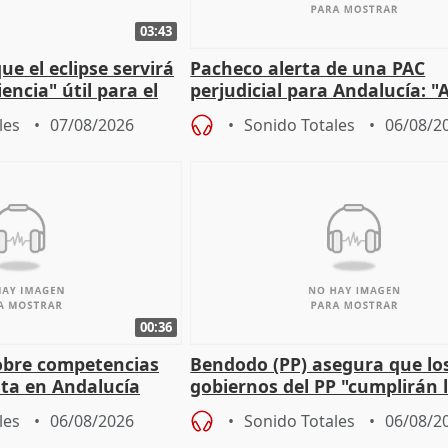
03:43
e el eclipse servirá
Pacheco alerta de una PAC
encia" útil para el
perjudicial para Andalucía: "A
agricultura hay que proteger
les
07/08/2026
Sonido Totales
06/08/2
00:36
obre competencias
Bendodo (PP) asegura que lo
sta en Andalucía
gobiernos del PP "cumplirán l
sobre los menores migrantes
les
06/08/2026
Sonido Totales
06/08/2