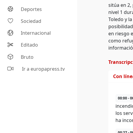
sitúa en 2
Deportes
nivel 1 du
Toledo y l
Sociedad
posibilida
Internacional
en riesgo 
como refug
Editado
información
Bruto
Transcrip
Ir a europapress.tv
Con lín
00:00 - 0
incendi
los ser
ha inco
00:27 - 0