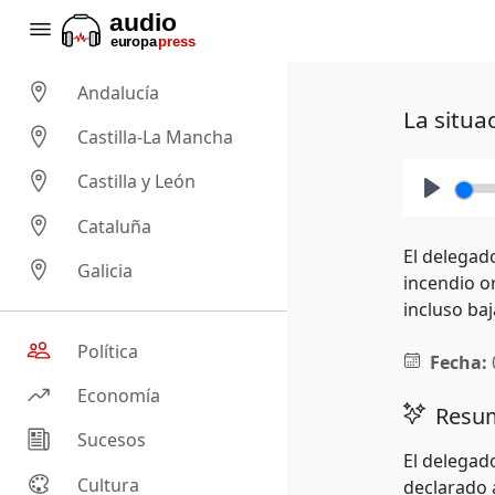
Andalucía
La situa
Castilla-La Mancha
Castilla y León
Play
Cataluña
El delegad
Galicia
incendio or
incluso baj
Política
Fecha:
Economía
Resum
Sucesos
El delegad
Cultura
declarado 