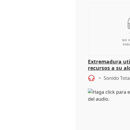
Extremadura util
recursos a su al
más menores mi
Sonido Tota