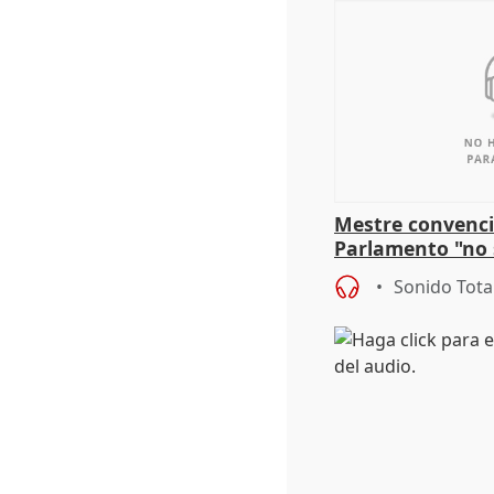
Mestre convenci
Parlamento "no 
defiende "estabi
Sonido Tota
Vox