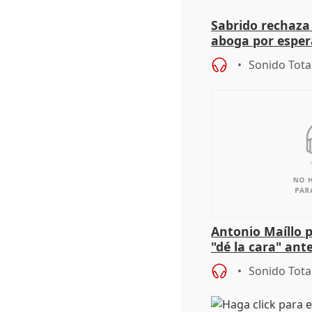
Sabrido rechaza 
aboga por espera
investigación de
Sonido Tota
Antonio Maíllo 
"dé la cara" ant
acoso del CEO 
Sonido Tota