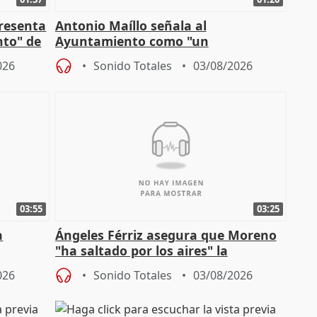
presenta
Antonio Maíllo señala al
nto" de
Ayuntamiento como "un
especulador más" sobre viviendas de
026
Sonido Totales
03/08/2026
Jiménez Becerril
03:55
03:25
a
Ángeles Férriz asegura que Moreno
"ha saltado por los aires" la
Campaña
negociación tras acuerdo con SMA
026
Sonido Totales
03/08/2026