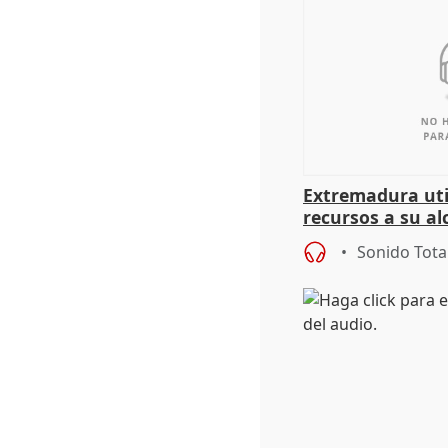
Extremadura util
recursos a su al
más menores mi
Sonido Tota