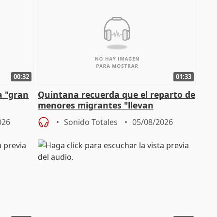
00:32
01:33
a "gran
Quintana recuerda que el reparto de
menores migrantes "llevan
aportación del Gobierno" central
026
Sonido Totales
05/08/2026