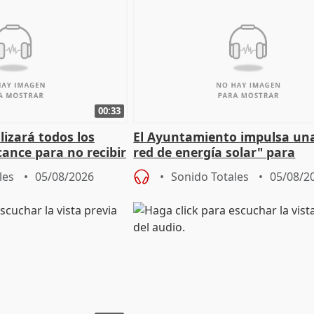
00:33
izará todos los
El Ayuntamiento impulsa un
cance para no recibir
red de energía solar" para
grantes
autoconsumo
les
05/08/2026
Sonido Totales
05/08/2