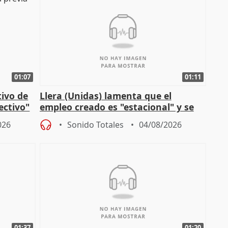
01:07
01:11
tivo de
Llera (Unidas) lamenta que el
lectivo"
empleo creado es "estacional" y se
"esfumará" al acabar el verano
026
Sonido Totales
04/08/2026
01:37
01:20