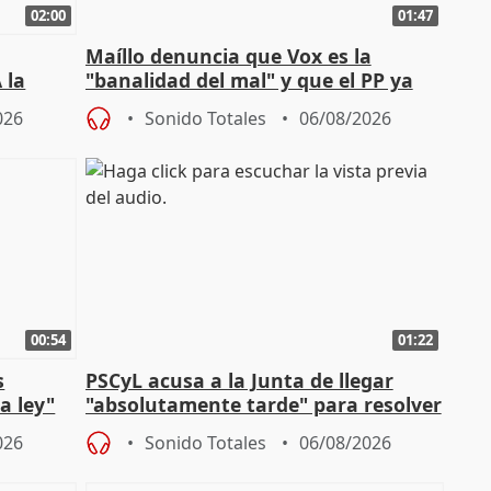
02:00
01:47
Maíllo denuncia que Vox es la
 la
"banalidad del mal" y que el PP ya
la"
asume todas sus tesis
026
Sonido Totales
06/08/2026
00:54
01:22
s
PSCyL acusa a la Junta de llegar
a ley"
"absolutamente tarde" para resolver
problemas como Newcastle
026
Sonido Totales
06/08/2026