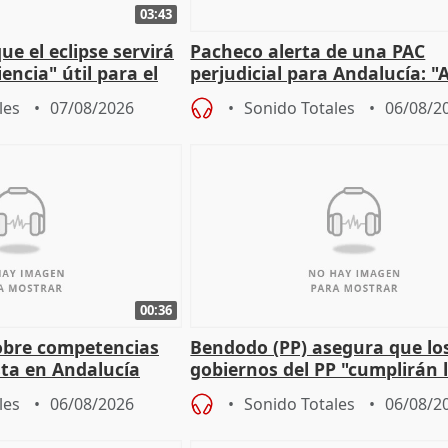
03:43
e el eclipse servirá
Pacheco alerta de una PAC
encia" útil para el
perjudicial para Andalucía: "A
agricultura hay que proteger
les
07/08/2026
Sonido Totales
06/08/2
00:36
obre competencias
Bendodo (PP) asegura que lo
sta en Andalucía
gobiernos del PP "cumplirán l
sobre los menores migrantes
les
06/08/2026
Sonido Totales
06/08/2