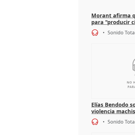
Morant afirma qu
para "producir ci
resto del mundo
Sonido Tota
Elías Bendodo s
violencia machi
Sonido Tota