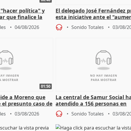
"hacer política" y
El delegado José Fernández 
r que finalice la
esta iniciative ante el "aume
l incendio
personas sin hogar en Madri
les
04/08/2026
Sonido Totales
03/08/2
01:50
pide a Moreno que
La central de Samur Social h
e el presunto caso de
atendido a 156 personas en
de ADM
situación de calle durante 
les
03/08/2026
Sonido Totales
03/08/2
de Calor