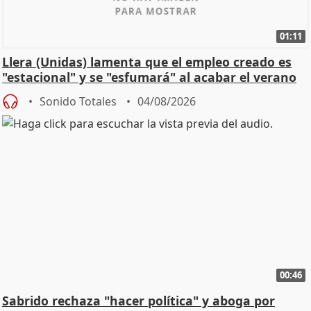
01:11
Llera (Unidas) lamenta que el empleo creado es
"estacional" y se "esfumará" al acabar el verano
Sonido Totales
04/08/2026
00:46
Sabrido rechaza "hacer política" y aboga por