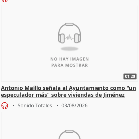
01:20
Antonio Maíllo señala al Ayuntamiento como "un
especulador más" sobre viviendas de Jiménez
Becerril
Sonido Totales
03/08/2026