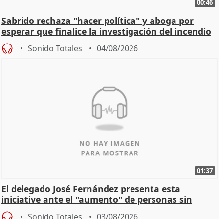
00:46
Sabrido rechaza "hacer política" y aboga por
esperar que finalice la investigación del incendio
Sonido Totales
04/08/2026
01:37
El delegado José Fernández presenta esta
iniciative ante el "aumento" de personas sin
hogar en Madri
Sonido Totales
03/08/2026