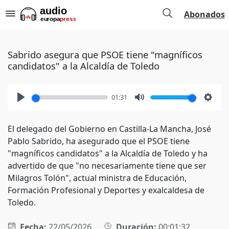
Abonados
Sabrido asegura que PSOE tiene "magníficos
candidatos" a la Alcaldía de Toledo
01:31
Play
Mute
Setti
El delegado del Gobierno en Castilla-La Mancha, José
Pablo Sabrido, ha asegurado que el PSOE tiene
"magníficos candidatos" a la Alcaldía de Toledo y ha
advertido de que "no necesariamente tiene que ser
Milagros Tolón", actual ministra de Educación,
Formación Profesional y Deportes y exalcaldesa de
Toledo.
Fecha:
22/05/2026
Duración:
00:01:32