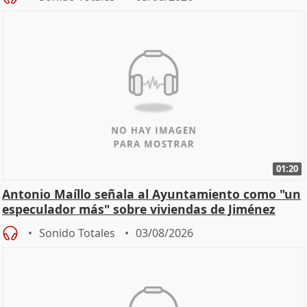
01:20
Antonio Maíllo señala al Ayuntamiento como "un
especulador más" sobre viviendas de Jiménez
Becerril
Sonido Totales
03/08/2026