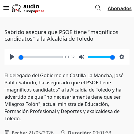
Abonados
Sabrido asegura que PSOE tiene "magníficos
candidatos" a la Alcaldía de Toledo
01:32
Play
Mute
Setti
El delegado del Gobierno en Castilla-La Mancha, José
Pablo Sabrido, ha asegurado que el PSOE tiene
"magníficos candidatos" a la Alcaldía de Toledo y ha
advertido de que "no necesariamente tiene que ser
Milagros Tolón", actual ministra de Educación,
Formación Profesional y Deportes y exalcaldesa de
Toledo.
Fecha:
21/05/2026
Duración:
00:01:33