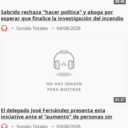
00:46
Sabrido rechaza "hacer política" y aboga por
esperar que finalice la investigación del incendio
Sonido Totales
04/08/2026
01:37
El delegado José Fernández presenta esta
iniciative ante el "aumento" de personas sin
hogar en Madri
Sonido Totales
03/08/2026