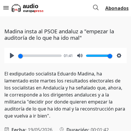
Abonados
Madina insta al PSOE andaluz a "empezar la
auditoría de lo que ha ido mal"
01:41
Play
Mute
Setti
El exdiputado socialista Eduardo Madina, ha
lamentado este martes los resultados electorales de
los socialistas en Andalucía y ha señalado que, ahora,
le corresponde a los dirigentes andaluces y a la
militancia "decidir por donde quieren empezar la
auditoría de lo que ha ido mal y la reconstrucción para
que vuelva a ir bien".
Fecha:
19/05/2026
Duración:
00:01:42