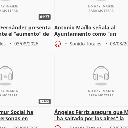
01:37
é Fernández presenta
Antonio Maíllo señala al
ante el "aumento" de
Ayuntamiento como "un
gar en Madri
especulador más" sobre vivi
les
03/08/2026
Sonido Totales
03/08/2
Jiménez Becerril
03:55
mur Social ha
Ángeles Férriz asegura que 
personas en
"ha saltado por los aires" la
lle durante Campaña
negociación tras acuerdo co