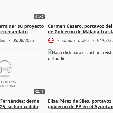
01:47
terminar su proyecto
Carmen Casero, portavoz del
otro mandato
de Gobierno de Málaga tras l
de Pérez de Siles
les
05/08/2026
Sonido Totales
04/08/2
03:11
é Fernández: desde
Elisa Pérez de Siles, portavoz
25, se han cedido
gobierno de PP en el Ayunta
r nacimiento
de Málaga, deja la política