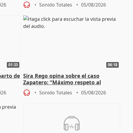
más menores migrantes
026
Sonido Totales
05/08/2026
01:33
06:18
parto de
Sira Rego opina sobre el caso
Zapatero: "Máximo respeto al
tral
proceso judicial"
026
Sonido Totales
05/08/2026