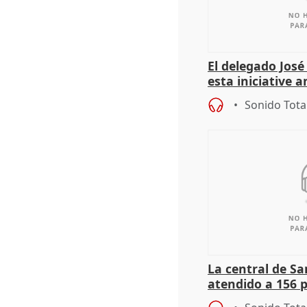
El delegado Jos
esta iniciative 
personas sin ho
Sonido Tota
La central de Sa
atendido a 156 
situación de ca