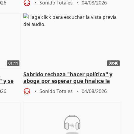
026
Sonido Totales
04/08/2026
01:11
00:46
l
Sabrido rechaza "hacer política" y
" y se
aboga por esperar que finalice la
no
investigación del incendio
026
Sonido Totales
04/08/2026