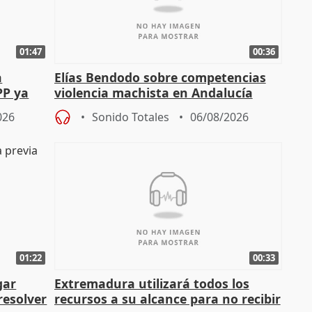
01:47
00:36
a
Elías Bendodo sobre competencias
PP ya
violencia machista en Andalucía
026
Sonido Totales
06/08/2026
01:22
00:33
gar
Extremadura utilizará todos los
resolver
recursos a su alcance para no recibir