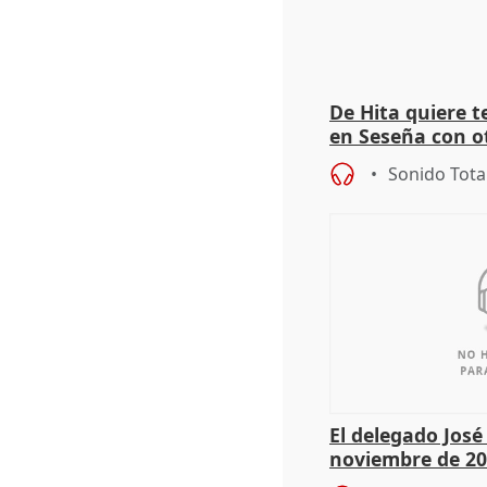
De Hita quiere 
en Seseña con 
Sonido Tota
El delegado Jos
noviembre de 20
9.810 ayudas po