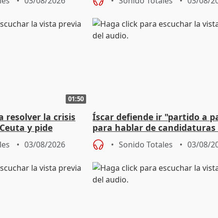
les
03/08/2026
Sonido Totales
03/08/2
01:50
 resolver la crisis
Íscar defiende ir "partido a p
Ceuta y pide
para hablar de candidaturas
a la UE
2027
les
03/08/2026
Sonido Totales
03/08/2