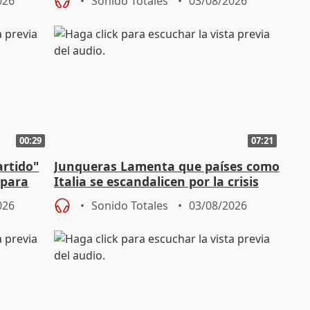
026
Sonido Totales
03/08/2026
00:29
07:21
artido"
Junqueras Lamenta que países como
 para
Italia se escandalicen por la crisis
migratoria
026
Sonido Totales
03/08/2026