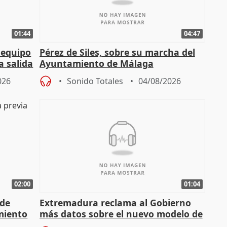
01:44
04:47
 equipo
Pérez de Siles, sobre su marcha del
a salida
Ayuntamiento de Málaga
026
Sonido Totales
04/08/2026
02:00
01:04
 de
Extremadura reclama al Gobierno
miento
más datos sobre el nuevo modelo de
financiación