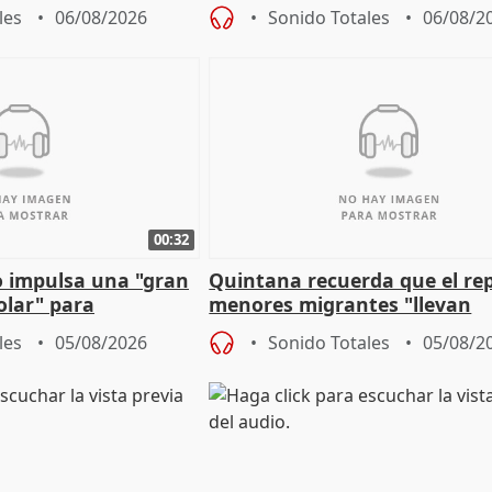
es migrantes
problemas como Newcastle
les
06/08/2026
Sonido Totales
06/08/2
00:32
 impulsa una "gran
Quintana recuerda que el re
olar" para
menores migrantes "llevan
aportación del Gobierno" cen
les
05/08/2026
Sonido Totales
05/08/2