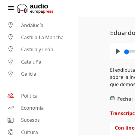
Andalucía
Eduardo 
Castilla-La Mancha
Castilla y León
Play
Cataluña
El exdiput
Galicia
sobre la in
que demost
Política
Fecha:
Economía
Transcrip
Sucesos
Con lín
Cultura