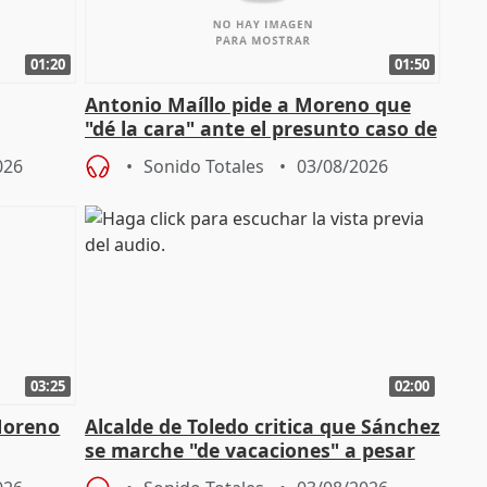
01:20
01:50
Antonio Maíllo pide a Moreno que
"dé la cara" ante el presunto caso de
endas de
acoso del CEO de ADM
026
Sonido Totales
03/08/2026
03:25
02:00
Moreno
Alcalde de Toledo critica que Sánchez
se marche "de vacaciones" a pesar
n SMA
de la crisis migratoria