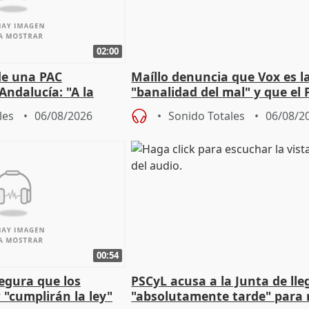
02:00
de una PAC
Maíllo denuncia que Vox es l
Andalucía: "A la
"banalidad del mal" y que el 
 que protegerla"
asume todas sus tesis
les
06/08/2026
Sonido Totales
06/08/2
00:54
egura que los
PSCyL acusa a la Junta de lle
 "cumplirán la ley"
"absolutamente tarde" para 