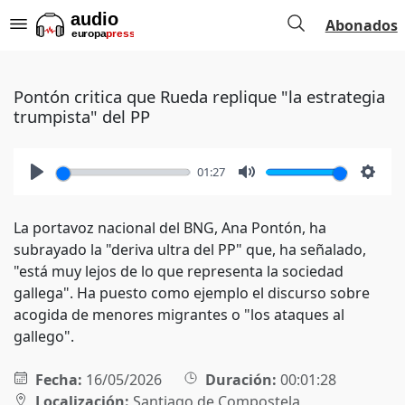
Abonados
Pontón critica que Rueda replique "la estrategia
trumpista" del PP
01:27
Play
Mute
Setti
La portavoz nacional del BNG, Ana Pontón, ha
subrayado la "deriva ultra del PP" que, ha señalado,
"está muy lejos de lo que representa la sociedad
gallega". Ha puesto como ejemplo el discurso sobre
acogida de menores migrantes o "los ataques al
gallego".
Fecha:
16/05/2026
Duración:
00:01:28
Localización:
Santiago de Compostela