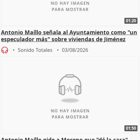
01:20
Antonio Maíllo señala al Ayuntamiento como "un
especulador más" sobre viviendas de Jiménez
Becerril
Sonido Totales
03/08/2026
01:50
Antonio Maíllo pide a Moreno que "dé la cara"