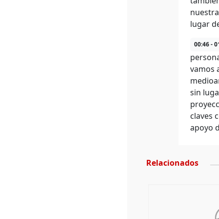
también
nuestra
lugar d
00:46 - 0
persona
vamos a
medioam
sin lug
proyecc
claves 
apoyo d
Relacionados