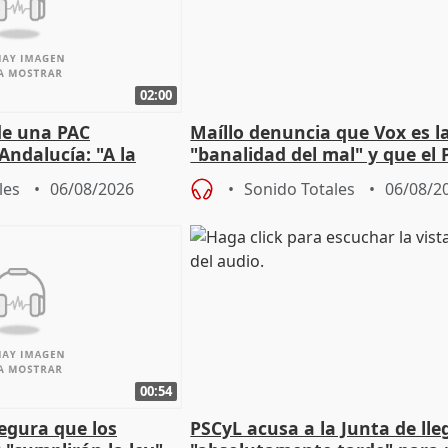
02:00
de una PAC
Maíllo denuncia que Vox es l
Andalucía: "A la
"banalidad del mal" y que el 
 que protegerla"
asume todas sus tesis
les
06/08/2026
Sonido Totales
06/08/2
00:54
egura que los
PSCyL acusa a la Junta de lle