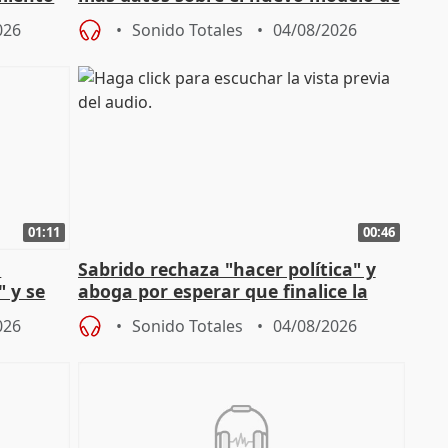
financiación
026
Sonido Totales
04/08/2026
01:11
00:46
l
Sabrido rechaza "hacer política" y
" y se
aboga por esperar que finalice la
no
investigación del incendio
026
Sonido Totales
04/08/2026