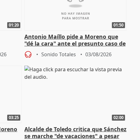
01:20
01:50
Antonio Maíllo pide a Moreno que
"dé la cara" ante el presunto caso de
endas de
acoso del CEO de ADM
026
Sonido Totales
03/08/2026
03:25
02:00
Moreno
Alcalde de Toledo critica que Sánchez
se marche "de vacaciones" a pesar