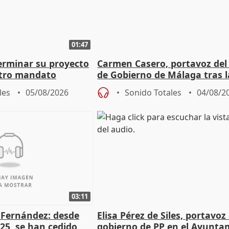
01:47
terminar su proyecto
Carmen Casero, portavoz del
otro mandato
de Gobierno de Málaga tras l
de Pérez de Siles
les
05/08/2026
Sonido Totales
04/08/2
03:11
é Fernández: desde
Elisa Pérez de Siles, portavoz
25, se han cedido
gobierno de PP en el Ayunta