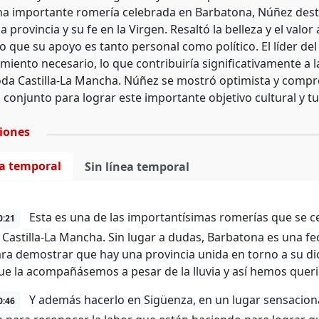
a importante romería celebrada en Barbatona, Núñez destac
a provincia y su fe en la Virgen. Resaltó la belleza y el valo
 que su apoyo es tanto personal como político. El líder de
miento necesario, lo que contribuiría significativamente a l
oda Castilla-La Mancha. Núñez se mostró optimista y comp
 conjunto para lograr este importante objetivo cultural y tur
ciones
ea temporal
Sin línea temporal
Esta es una de las importantísimas romerías que se ce
0:21
 Castilla-La Mancha. Sin lugar a dudas, Barbatona es una fec
ara demostrar que hay una provincia unida en torno a su dióc
ue la acompañásemos a pesar de la lluvia y así hemos queri
Y además hacerlo en Sigüenza, en un lugar sensaciona
0:46