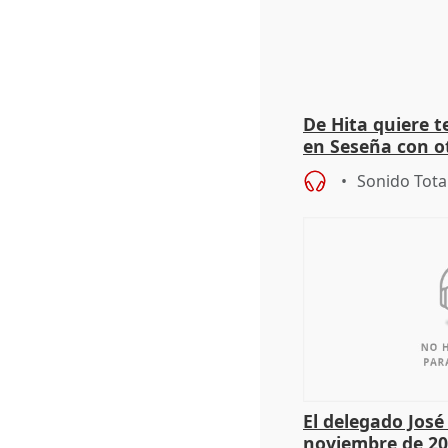
De Hita quiere 
en Seseña con 
Sonido Tota
El delegado Jos
noviembre de 20