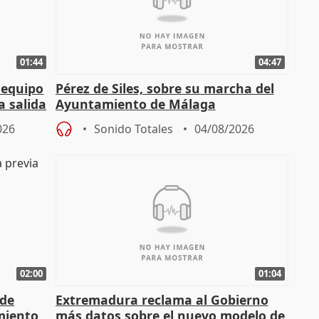
01:44
04:47
 equipo
Pérez de Siles, sobre su marcha del
a salida
Ayuntamiento de Málaga
026
Sonido Totales
04/08/2026
02:00
01:04
 de
Extremadura reclama al Gobierno
miento
más datos sobre el nuevo modelo de