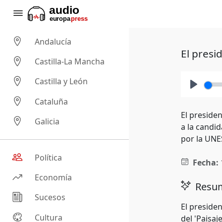
Andalucía
El presi
Castilla-La Mancha
Castilla y León
Play
Cataluña
El preside
Galicia
a la candi
por la UNE
Política
Fecha:
Economía
Resum
Sucesos
El preside
Cultura
del 'Paisa