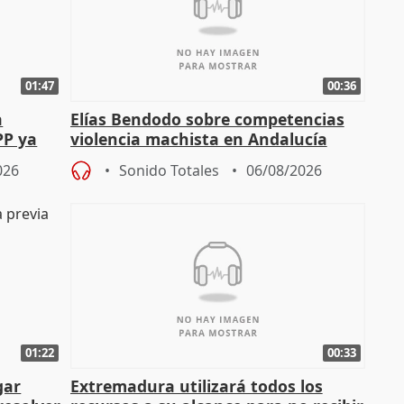
01:47
00:36
a
Elías Bendodo sobre competencias
PP ya
violencia machista en Andalucía
026
Sonido Totales
06/08/2026
01:22
00:33
gar
Extremadura utilizará todos los