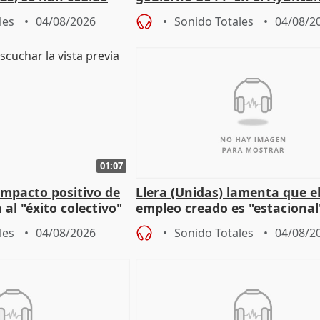
r nacimiento
de Málaga, deja la política
les
04/08/2026
Sonido Totales
04/08/2
01:07
 impacto positivo de
Llera (Unidas) lamenta que e
 al "éxito colectivo"
empleo creado es "estacional
"esfumará" al acabar el vera
les
04/08/2026
Sonido Totales
04/08/2