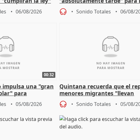
 "cumplirán la ley"
"absolutamente tarde" para 
es migrantes
problemas como Newcastle
les
06/08/2026
Sonido Totales
06/08/2
00:32
 impulsa una "gran
Quintana recuerda que el re
olar" para
menores migrantes "llevan
aportación del Gobierno" cen
les
05/08/2026
Sonido Totales
05/08/2