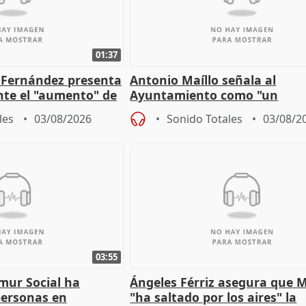
01:37
é Fernández presenta
Antonio Maíllo señala al
ante el "aumento" de
Ayuntamiento como "un
gar en Madri
especulador más" sobre vivi
les
03/08/2026
Sonido Totales
03/08/2
Jiménez Becerril
03:55
mur Social ha
Ángeles Férriz asegura que 
personas en
"ha saltado por los aires" la