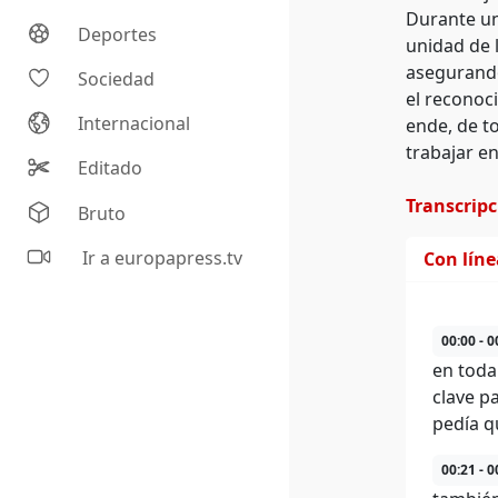
Durante un
Deportes
unidad de l
asegurando
Sociedad
el reconoci
Internacional
ende, de t
trabajar en
Editado
Transcrip
Bruto
Ir a europapress.tv
Con lín
00:00 - 0
en toda
clave p
pedía q
00:21 - 0