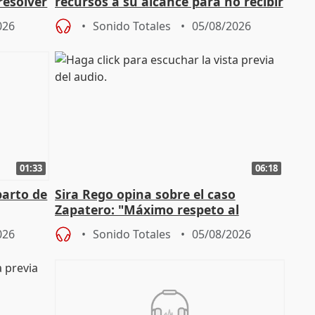
resolver
recursos a su alcance para no recibir
más menores migrantes
026
Sonido Totales
05/08/2026
01:33
06:18
parto de
Sira Rego opina sobre el caso
Zapatero: "Máximo respeto al
tral
proceso judicial"
026
Sonido Totales
05/08/2026