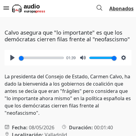
Abonados
Calvo asegura que "lo importante" es que los
demócratas cierren filas frente al "neofascismo"
01:39
Play
Mute
Setti
La presidenta del Consejo de Estado, Carmen Calvo, ha
dado la bienvenida a los gobiernos de coalición que
antes se decía que eran "frágiles" pero considera que
"lo importante ahora mismo" en la política española es
que los demócratas cierren filas frente al
"neofascismo".
Fecha:
08/05/2026
Duración:
00:01:40
Localización:
Valladolid