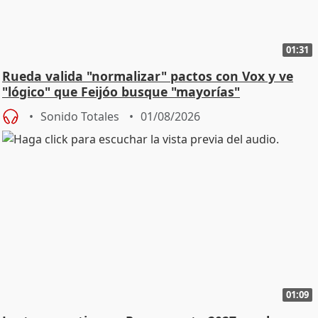
01:31
Rueda valida "normalizar" pactos con Vox y ve
"lógico" que Feijóo busque "mayorías"
Sonido Totales
01/08/2026
01:09