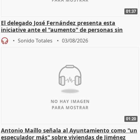
01:37
El delegado José Fernández presenta esta
iniciative ante el "aumento" de personas sin
hogar en Madri
Sonido Totales
03/08/2026
01:20
Antonio Maíllo señala al Ayuntamiento como "un
especulador más" sobre viviendas de Jiménez