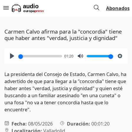
Abonados
Carmen Calvo afirma para la "concordia" tiene
que haber antes "verdad, justicia y dignidad"
01:20
Play
Mute
Setti
La presidenta del Consejo de Estado, Carmen Calvo, ha
advertido de que para llegar a la "concordia" tiene que
haber antes "verdad, justicia y dignidad" y quien esté
buscando a un familiar asesinado "en una cuneta" o
una fosa "no va a tener concordia hasta que lo
encuentre".
Fecha:
08/05/2026
Duración:
00:01:20
Localización:
Valladolid