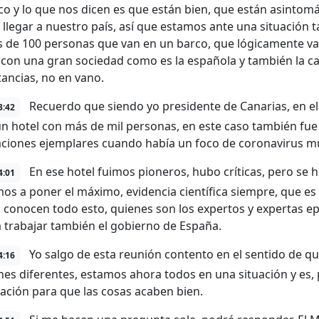
co y lo que nos dicen es que están bien, que están asintomá
 llegar a nuestro país, así que estamos ante una situación
 de 100 personas que van en un barco, que lógicamente v
 con una gran sociedad como es la española y también la c
tancias, no en vano.
Recuerdo que siendo yo presidente de Canarias, en e
3:42
un hotel con más de mil personas, en este caso también fue 
aciones ejemplares cuando había un foco de coronavirus 
En ese hotel fuimos pioneros, hubo críticas, pero se h
4:01
os a poner el máximo, evidencia científica siempre, que es
 conocen todo esto, quienes son los expertos y expertas ep
a trabajar también el gobierno de España.
Yo salgo de esta reunión contento en el sentido de q
4:16
nes diferentes, estamos ahora todos en una situación y es,
ación para que las cosas acaben bien.