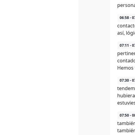
persona
06:58 - 0
contact
así, ló
07:11 - 0
pertine
contado
Hemos t
07:30 - 0
tendemo
hubiera
estuvie
07:50 - 0
también
también