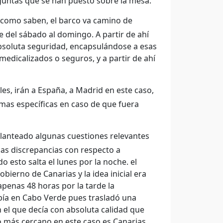
untas que se han puesto sobre la mesa.
 como saben, el barco va camino de
 del sábado al domingo. A partir de ahí
absoluta seguridad, encapsulándose a esas
medicalizados o seguros, y a partir de ahí
es, irán a España, a Madrid en este caso,
amas específicas en caso de que fuera
lanteado algunas cuestiones relevantes
as discrepancias con respecto a
o esto salta el lunes por la noche. el
ierno de Canarias y la idea inicial era
apenas 48 horas por la tarde la
abía en Cabo Verde pues trasladó una
 el que decía con absoluta calidad que
o más cercano en este caso es Canarias.