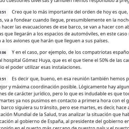
do cuestiones diversas y también hemos respondido a preg
Creo que lo más importante del orden de hoy es que,
0:51
s, va a fondear cuando llegue, presumiblemente en la noche
a hacer las evacuaciones de ese barco, se van a hacer con 
s que llegarán a los espacios de automóviles, en este caso 
n a los aviones que harán que lleguen a sus países.
Y en el caso, por ejemplo, de los compatriotas español
1:06
 al hospital Gómez Huya, que es el que tiene el 50% de las c
o el poder utilizar esas instalaciones.
Es decir que, bueno, en esa reunión también hemos p
1:51
ejor y máxima coordinación posible. Lógicamente hay algun
es de carácter jurídico, pero lo que es indudable es que tod
artes ya nos pusimos en contacto a primera hora con el gob
 barco siguiera su tránsito, pero ese martes, es decir, hace 
ación Mundial de la Salud, tras analizar la situación que h
ación al gobierno de España, al presidente del gobierno en
cogido en el puerto más cercano de nuestro país y el puert