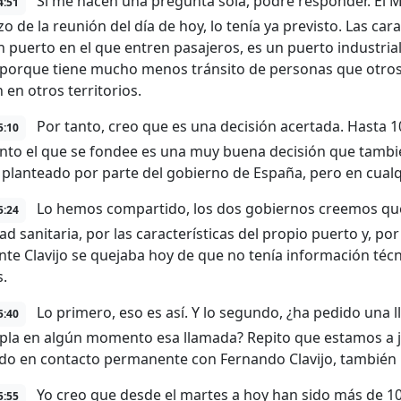
Si me hacen una pregunta sola, podré responder. El Mi
4:51
 de la reunión del día de hoy, lo tenía ya previsto. Las car
n puerto en el que entren pasajeros, es un puerto industri
porque tiene mucho menos tránsito de personas que otros 
 en otros territorios.
Por tanto, creo que es una decisión acertada. Hasta 1
5:10
anto el que se fondee es una muy buena decisión que tambi
 planteado por parte del gobierno de España, pero en cualq
Lo hemos compartido, los dos gobiernos creemos que 
5:24
ad sanitaria, por las características del propio puerto y, po
nte Clavijo se quejaba hoy de que no tenía información téc
.
Lo primero, eso es así. Y lo segundo, ¿ha pedido una
5:40
la en algún momento esa llamada? Repito que estamos a jue
do en contacto permanente con Fernando Clavijo, también la 
Yo creo que desde el martes a hoy han sido más de 10
5:55