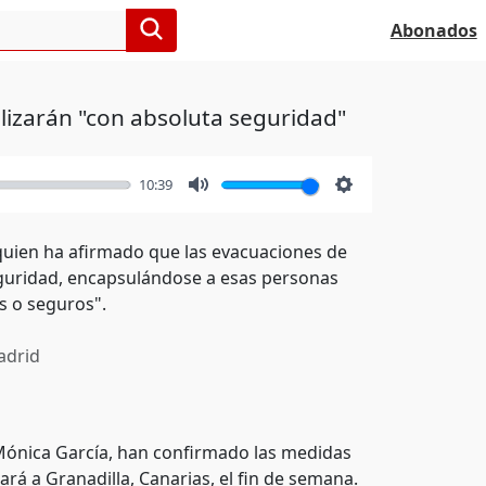
Abonados
alizarán "con absoluta seguridad"
10:39
Mute
Settings
, quien ha afirmado que las evacuaciones de
eguridad, encapsulándose a esas personas
s o seguros".
drid
, Mónica García, han confirmado las medidas
ará a Granadilla, Canarias, el fin de semana.