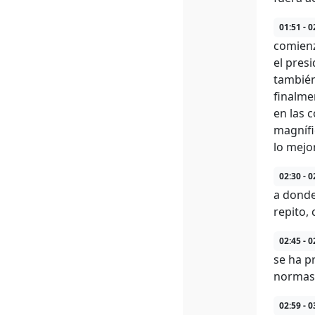
01:51 - 0
comienz
el pres
también
finalme
en las 
magnífi
lo mejo
02:30 - 0
a donde
repito,
02:45 - 0
se ha p
normas 
02:59 - 0