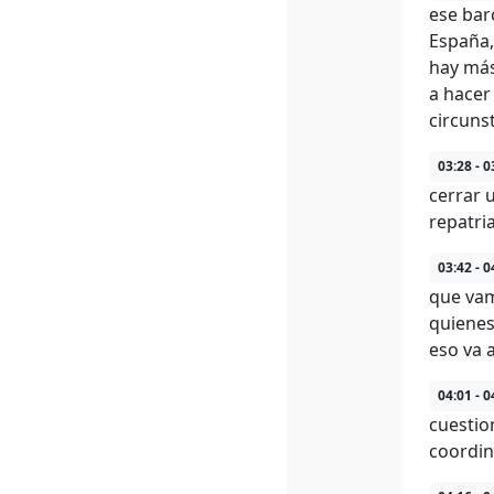
ese bar
España,
hay más
a hacer
circuns
03:28 - 0
cerrar 
repatri
03:42 - 0
que vam
quienes
eso va 
04:01 - 0
cuestio
coordin