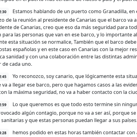
Estamos hablando de un puerto como Granadilla, en el 
2:30
o de la reunión al presidente de Canarias que el barco va 
idente de Canarias, creo que eso da más seguridad para tod
 para las personas que van en ese barco, y lo importante 
nte esta situación se normalice, También que el barco deb
costas españolas y en este caso en Canarias con la mejor re
ca sanidad y con una colaboración entre las distintas adm
r de cada uno.
Yo reconozco, soy canario, que lógicamente esta situa
2:45
 va a llegar ese barco, pero que hagamos casos a las evidenci
 con la máxima seguridad, no va a haber contacto con la ciu
Lo que queremos es que todo esto termine sin ningun
2:59
rovocado algún contagio, porque no va a ser así, porque se 
sanitarias y que estas personas puedan llegar a sus países
hemos podido en estas horas también contactar con 
3:28