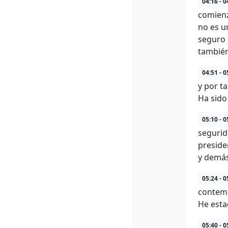
04:16 - 0
comienzo
no es u
seguro 
también
04:51 - 0
y por t
Ha sido
05:10 - 0
segurid
preside
y demás
05:24 - 0
contemp
He esta
05:40 - 0