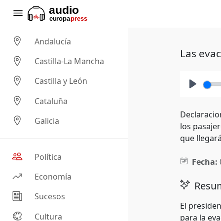
Andalucía
Las evac
Castilla-La Mancha
Castilla y León
Play
Cataluña
Declaracion
Galicia
los pasaje
que llegar
Política
Fecha:
Economía
Resum
Sucesos
El preside
Cultura
para la eva