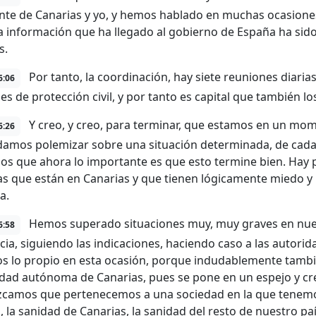
nte de Canarias y yo, y hemos hablado en muchas ocasiones
la información que ha llegado al gobierno de España ha sido t
s.
Por tanto, la coordinación, hay siete reuniones diarias
6:06
es de protección civil, y por tanto es capital que también 
Y creo, y creo, para terminar, que estamos en un m
6:26
amos polemizar sobre una situación determinada, de cada 
os que ahora lo importante es que esto termine bien. Hay 
s que están en Canarias y que tienen lógicamente miedo y p
a.
Hemos superado situaciones muy, muy graves en nue
6:58
cia, siguiendo las indicaciones, haciendo caso a las autorid
 lo propio en esta ocasión, porque indudablemente tambié
ad autónoma de Canarias, pues se pone en un espejo y cr
camos que pertenecemos a una sociedad en la que tenemos
, la sanidad de Canarias, la sanidad del resto de nuestro p