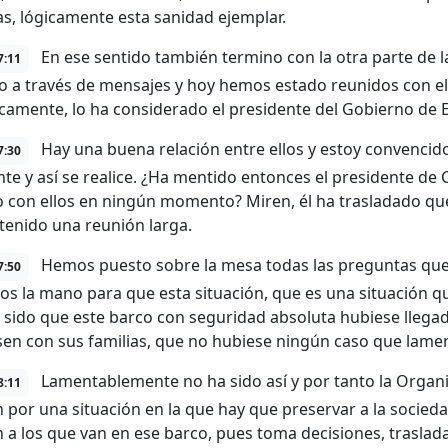
s, lógicamente esta sanidad ejemplar.
En ese sentido también termino con la otra parte de 
7:11
o a través de mensajes y hoy hemos estado reunidos con e
gicamente, lo ha considerado el presidente del Gobierno de 
Hay una buena relación entre ellos y estoy convenci
7:30
nte y así se realice. ¿Ha mentido entonces el presidente de 
 con ellos en ningún momento? Miren, él ha trasladado que
enido una reunión larga.
Hemos puesto sobre la mesa todas las preguntas que é
7:50
s la mano para que esta situación, que es una situación q
 sido que este barco con seguridad absoluta hubiese llegad
sen con sus familias, que no hubiese ningún caso que lame
Lamentablemente no ha sido así y por tanto la Organi
8:11
 por una situación en la que hay que preservar a la socied
 a los que van en ese barco, pues toma decisiones, traslad