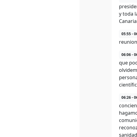
preside
y toda 
Canaria
05:55 - 0
reunion
06:06 - 0
que pod
olvidem
persona
científic
06:26 - 0
concien
hagamos
comunid
reconoz
sanidad