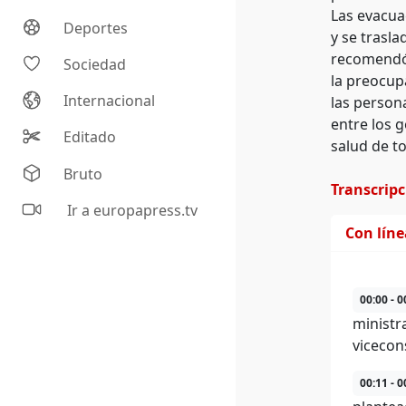
Las evacua
Deportes
y se trasl
recomendó 
Sociedad
la preocup
Internacional
las person
entre los g
Editado
salud de t
Bruto
Transcrip
Ir a europapress.tv
Con lín
00:00 - 0
ministra
vicecon
00:11 - 0