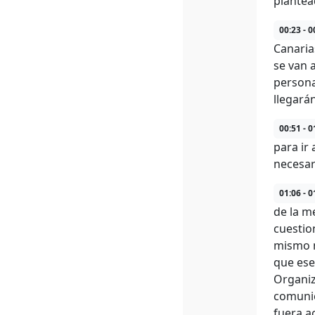
plantea
00:23 - 0
Canaria
se van 
persona
llegará
00:51 - 0
para ir
necesari
01:06 - 0
de la m
cuestion
mismo m
que ese
Organiz
comunic
fuera a