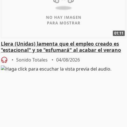
01:11
Llera (Unidas) lamenta que el empleo creado es
"estacional" y se "esfumará" al acabar el verano
Sonido Totales
04/08/2026