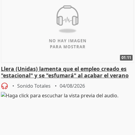
01:11
Llera (Unidas) lamenta que el empleo creado es
"estacional" y se "esfumará" al acabar el verano
Sonido Totales
04/08/2026