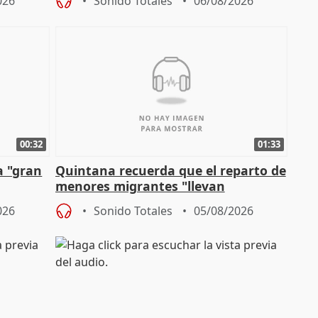
026
Sonido Totales
06/08/2026
00:32
01:33
a "gran
Quintana recuerda que el reparto de
menores migrantes "llevan
aportación del Gobierno" central
026
Sonido Totales
05/08/2026