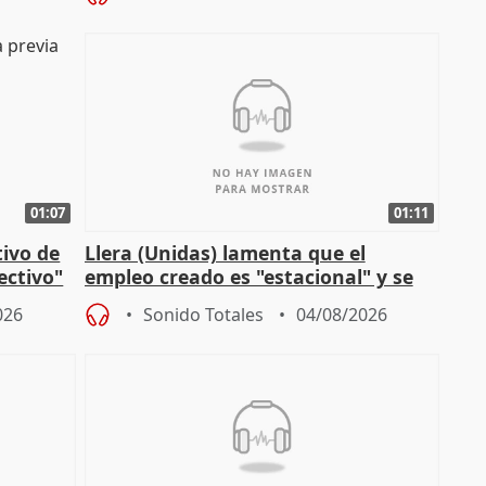
01:07
01:11
tivo de
Llera (Unidas) lamenta que el
lectivo"
empleo creado es "estacional" y se
"esfumará" al acabar el verano
026
Sonido Totales
04/08/2026