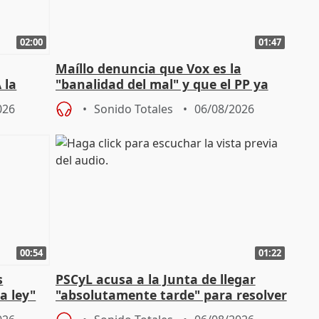
02:00
01:47
Maíllo denuncia que Vox es la
 la
"banalidad del mal" y que el PP ya
la"
asume todas sus tesis
026
Sonido Totales
06/08/2026
00:54
01:22
s
PSCyL acusa a la Junta de llegar
a ley"
"absolutamente tarde" para resolver
problemas como Newcastle