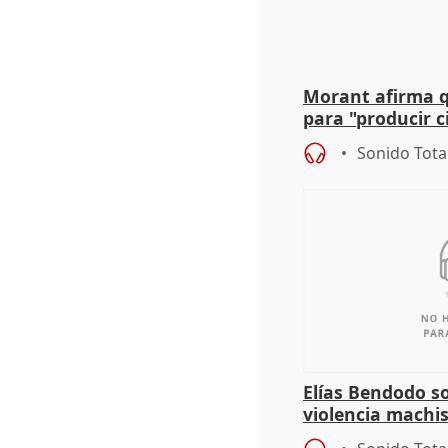
Morant afirma qu
para "producir ci
resto del mundo
Sonido Tota
Elías Bendodo s
violencia machi