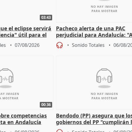
03:43
e el eclipse servirá
Pacheco alerta de una PAC
encia" útil para el
perjudicial para Andalucía: "A
agricultura hay que proteger
les
07/08/2026
Sonido Totales
06/08/2
00:36
obre competencias
Bendodo (PP) asegura que lo
sta en Andalucía
gobiernos del PP "cumplirán l
sobre los menores migrantes