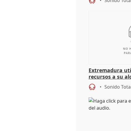
Sonido Tota
Extremadura util
recursos a su al
más menores mi
Sonido Tota