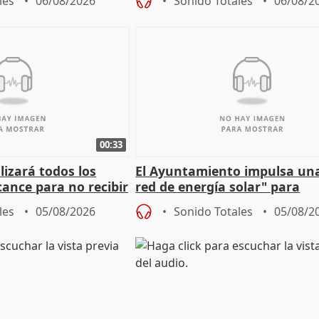
les
06/08/2026
Sonido Totales
06/08/2
00:33
izará todos los
El Ayuntamiento impulsa un
cance para no recibir
red de energía solar" para
grantes
autoconsumo
les
05/08/2026
Sonido Totales
05/08/2