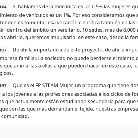
Si hablamos de la mecánica es un 0,5% las mujeres que
1:04
miento de vehículos es un 1%. Por eso consideramos que 
tenden es fomentar esa vocación científica también en la
Girl dentro del ámbito universitario. 10 sedes, más de 8.0
s abrirlo, queremos impulsarlo, en este caso, desde la for
De ahí la importancia de este proyecto, de ahí la imp
1:27
empresa familiar. La sociedad no puede perderse el talento 
 que animarlas a ellas a que pueden hacer, en este caso, los
gicos.
Que es el FP STEAM Mujer, un programa que tiene dos
1:57
r a los jóvenes a las profesiones asociadas a los ciclos de
cas que actualmente están estudiando secundaria para que v
ue son las que más demandan el tejido, nuestras empresas
a comunidad.