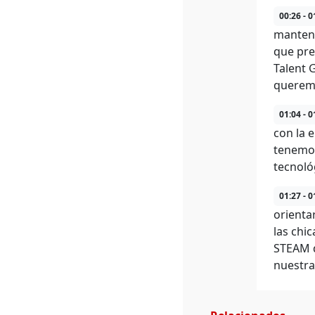
00:26 - 0
manteni
que pre
Talent 
queremo
01:04 - 0
con la 
tenemos
tecnoló
01:27 - 0
orienta
las chi
STEAM q
nuestr