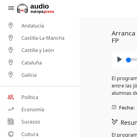
Andalucía
Arranca 
Castilla-La Mancha
FP
Castilla y León
Cataluña
Play
Galicia
El program
entre las j
alumnas de 
Política
Fecha:
Economía
Resum
Sucesos
Cultura
El program