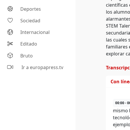
científicas
Deportes
los alumno
alarmantes
Sociedad
STEM Talen
Internacional
secundaria
las cuales
Editado
familiares 
explorar ca
Bruto
Ir a europapress.tv
Transcrip
Con lín
00:00 - 0
mismo h
tecnoló
ejemplo,