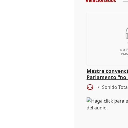
Relacionados
Mestre convenci
Parlamento "no 
defiende "estabi
Sonido Tota
Vox