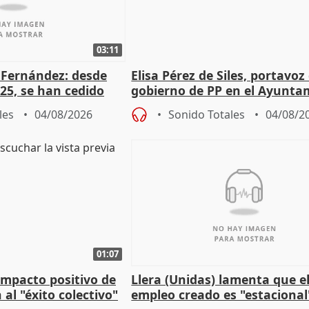
03:11
é Fernández: desde
Elisa Pérez de Siles, portavoz
25, se han cedido
gobierno de PP en el Ayunta
r nacimiento
de Málaga, deja la política
les
04/08/2026
Sonido Totales
04/08/2
01:07
 impacto positivo de
Llera (Unidas) lamenta que e
 al "éxito colectivo"
empleo creado es "estacional