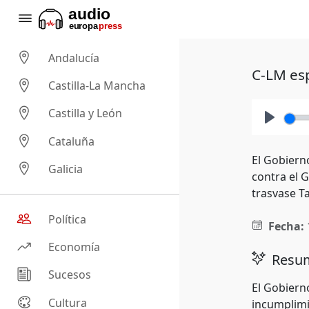
Andalucía
C-LM esp
Castilla-La Mancha
Castilla y León
Play
Cataluña
El Gobiern
Galicia
contra el 
trasvase T
Política
Fecha:
Economía
Resum
Sucesos
El Gobiern
Cultura
incumplimie