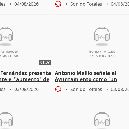
"esfumará" al acabar el vera
les
04/08/2026
Sonido Totales
04/08/2
01:37
é Fernández presenta
Antonio Maíllo señala al
ante el "aumento" de
Ayuntamiento como "un
gar en Madri
especulador más" sobre vivi
les
03/08/2026
Sonido Totales
03/08/2
Jiménez Becerril