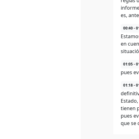
reglas 
informe
es, ant
00:40 - 0
Estamos
en cuen
situaci
01:05 - 0
pues ev
01:18 - 0
definit
Estado,
tienen 
pues ev
que se 