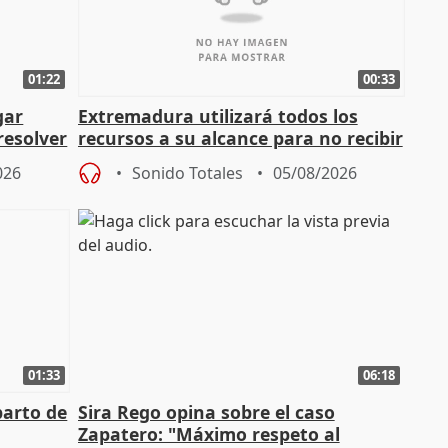
01:22
00:33
gar
Extremadura utilizará todos los
resolver
recursos a su alcance para no recibir
más menores migrantes
026
Sonido Totales
05/08/2026
01:33
06:18
parto de
Sira Rego opina sobre el caso
Zapatero: "Máximo respeto al