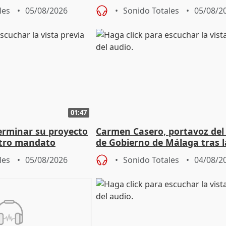
aportación del Gobierno" cen
les
05/08/2026
Sonido Totales
05/08/2
01:47
terminar su proyecto
Carmen Casero, portavoz del
otro mandato
de Gobierno de Málaga tras l
de Pérez de Siles
les
05/08/2026
Sonido Totales
04/08/2