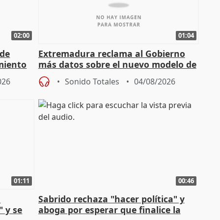
02:00
01:04
 de
Extremadura reclama al Gobierno
miento
más datos sobre el nuevo modelo de
financiación
026
Sonido Totales
04/08/2026
01:11
00:46
l
Sabrido rechaza "hacer política" y
" y se
aboga por esperar que finalice la