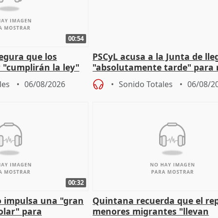
00:54
egura que los
PSCyL acusa a la Junta de lle
 "cumplirán la ley"
"absolutamente tarde" para 
es migrantes
problemas como Newcastle
les
06/08/2026
Sonido Totales
06/08/2
00:32
 impulsa una "gran
Quintana recuerda que el re
olar" para
menores migrantes "llevan