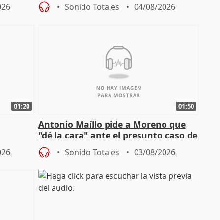
no
investigación del incendio
026
Sonido Totales
04/08/2026
01:20
01:50
Antonio Maíllo pide a Moreno que
"dé la cara" ante el presunto caso de
endas de
acoso del CEO de ADM
026
Sonido Totales
03/08/2026