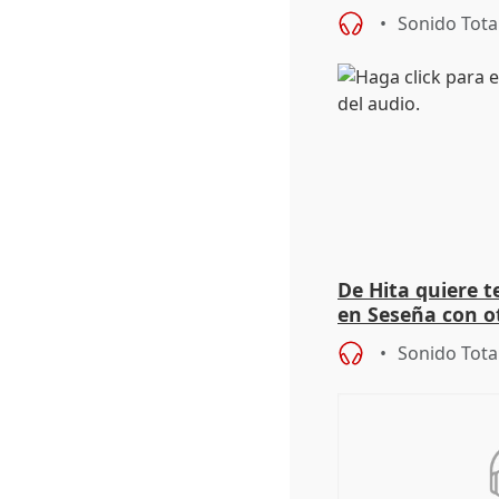
autoconsumo
Sonido Tota
De Hita quiere 
en Seseña con 
Sonido Tota