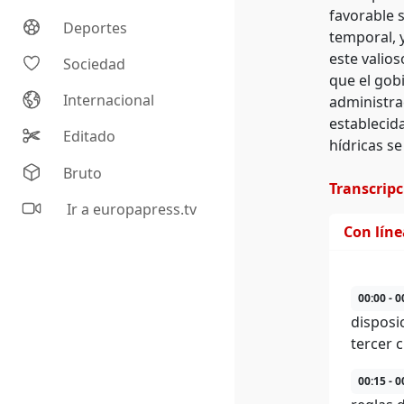
favorable s
Deportes
temporal, 
este valios
Sociedad
que el gob
Internacional
administra
establecid
Editado
hídricas s
Bruto
Transcrip
Ir a europapress.tv
Con lín
00:00 - 0
disposi
tercer c
00:15 - 0