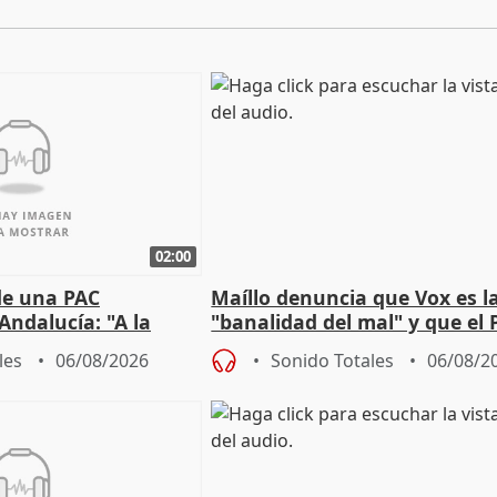
02:00
de una PAC
Maíllo denuncia que Vox es l
Andalucía: "A la
"banalidad del mal" y que el 
 que protegerla"
asume todas sus tesis
les
06/08/2026
Sonido Totales
06/08/2