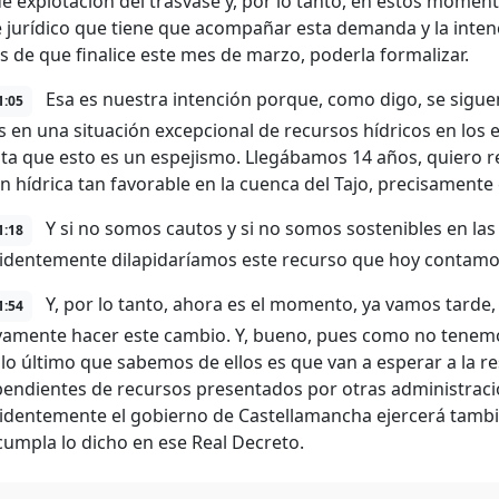
de explotación del trasvase y, por lo tanto, en estos mome
 jurídico que tiene que acompañar esta demanda y la inten
es de que finalice este mes de marzo, poderla formalizar.
Esa es nuestra intención porque, como digo, se sigue
1:05
 en una situación excepcional de recursos hídricos en los
ta que esto es un espejismo. Llegábamos 14 años, quiero r
ón hídrica tan favorable en la cuenca del Tajo, precisament
Y si no somos cautos y si no somos sostenibles en la
1:18
identemente dilapidaríamos este recurso que hoy contamos
Y, por lo tanto, ahora es el momento, ya vamos tarde
1:54
ivamente hacer este cambio. Y, bueno, pues como no tenem
 lo último que sabemos de ellos es que van a esperar a la re
pendientes de recursos presentados por otras administracion
identemente el gobierno de Castellamancha ejercerá tambi
cumpla lo dicho en ese Real Decreto.