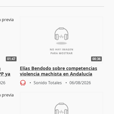
01:47
00:36
a
Elías Bendodo sobre competencias
PP ya
violencia machista en Andalucía
026
Sonido Totales
06/08/2026