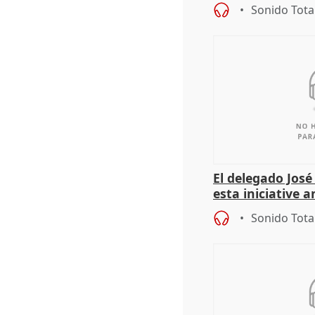
del Gobierno
Sonido Tota
El delegado Jos
esta iniciative 
personas sin ho
Sonido Tota