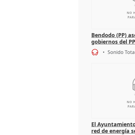
Bendodo (PP) as
gobiernos del PP
sobre los menor
Sonido Tota
El Ayuntamiento
red de energía s