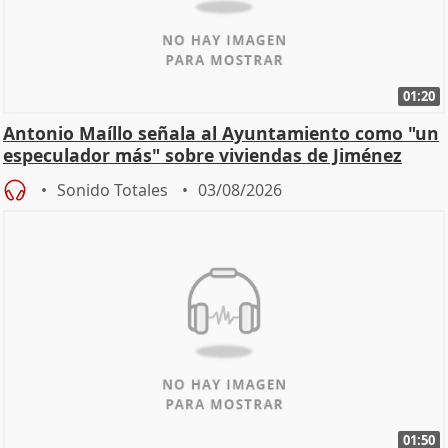
01:20
Antonio Maíllo señala al Ayuntamiento como "un
especulador más" sobre viviendas de Jiménez
Becerril
Sonido Totales
03/08/2026
01:50