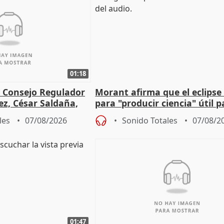
01:18
l Consejo Regulador
Morant afirma que el eclipse 
ez, César Saldaña,
para "producir ciencia" útil p
ones
resto del mundo
les
07/08/2026
Sonido Totales
07/08/2
01:47