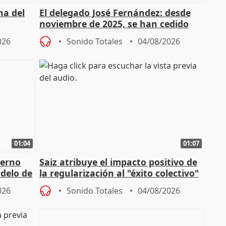
ha del
El delegado José Fernández: desde
noviembre de 2025, se han cedido
9.810 ayudas por nacimiento
026
Sonido Totales
04/08/2026
01:04
01:07
ierno
Saiz atribuye el impacto positivo de
delo de
la regularización al "éxito colectivo"
del Gobierno
026
Sonido Totales
04/08/2026