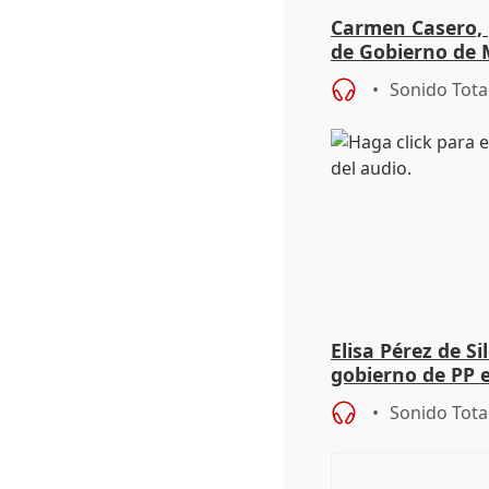
Carmen Casero, 
de Gobierno de M
de Pérez de Siles
Sonido Tota
Elisa Pérez de Si
gobierno de PP 
de Málaga, deja l
Sonido Tota