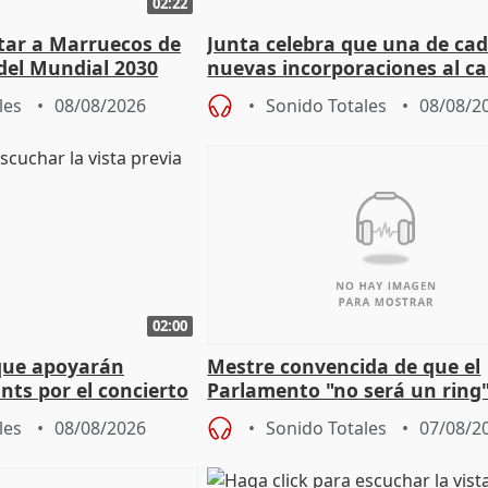
02:22
rtar a Marruecos de
Junta celebra que una de cad
del Mundial 2030
nuevas incorporaciones al 
andaluz son mujeres jóvenes
les
08/08/2026
Sonido Totales
08/08/2
02:00
que apoyarán
Mestre convencida de que el
nts por el concierto
Parlamento "no será un ring"
 financiación
defiende "estabilidad" del pa
les
08/08/2026
Sonido Totales
07/08/2
Vox