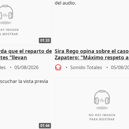
01:33
da que el reparto de
Sira Rego opina sobre el caso
es "llevan
Zapatero: "Máximo respeto a
obierno" central
proceso judicial"
les
05/08/2026
Sonido Totales
05/08/2
01:44