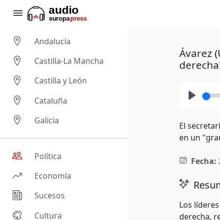
Andalucía
Ávarez (
Castilla-La Mancha
derecha
Castilla y León
Cataluña
Play
Galicia
El secreta
en un "gra
Política
Fecha:
Economía
Resum
Sucesos
Los líderes
Cultura
derecha, r