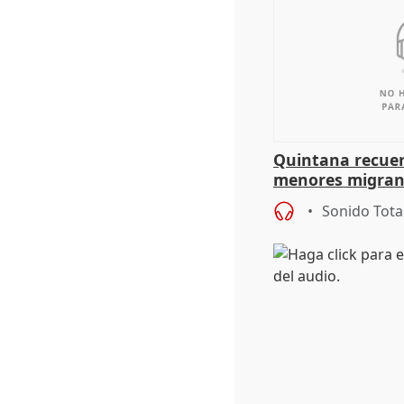
Quintana recuer
menores migrant
aportación del G
Sonido Tota