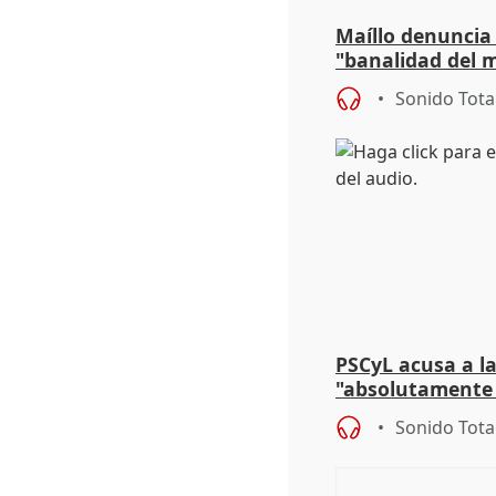
Maíllo denuncia 
"banalidad del m
asume todas sus
Sonido Tota
PSCyL acusa a la
"absolutamente 
problemas como
Sonido Tota