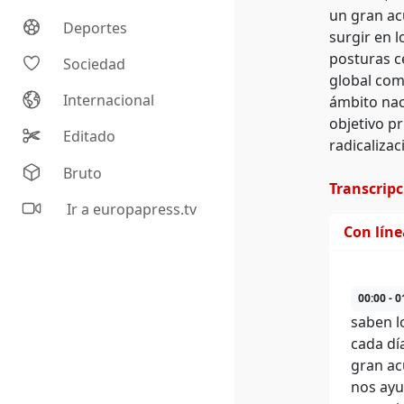
un gran ac
Deportes
surgir en 
posturas c
Sociedad
global comp
Internacional
ámbito nac
objetivo pr
Editado
radicalizac
Bruto
Transcrip
Ir a europapress.tv
Con lín
00:00 - 0
saben l
cada dí
gran ac
nos ayu