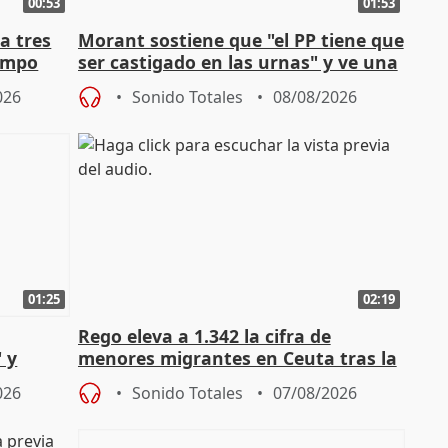
00:53
01:53
a tres
Morant sostiene que "el PP tiene que
campo
ser castigado en las urnas" y ve una
"pulsión de cambio"
026
Sonido Totales
08/08/2026
01:25
02:19
Rego eleva a 1.342 la cifra de
 y
menores migrantes en Ceuta tras la
cto con
entrada masiva
026
Sonido Totales
07/08/2026