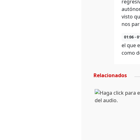
regresi
autónom
visto q
nos par
01:06 - 0
el que 
como de
Relacionados