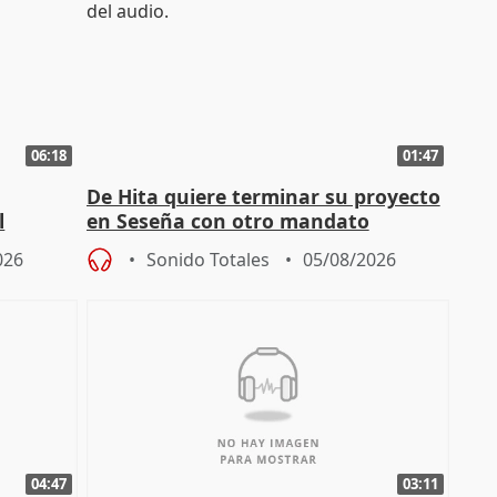
06:18
01:47
De Hita quiere terminar su proyecto
l
en Seseña con otro mandato
026
Sonido Totales
05/08/2026
04:47
03:11