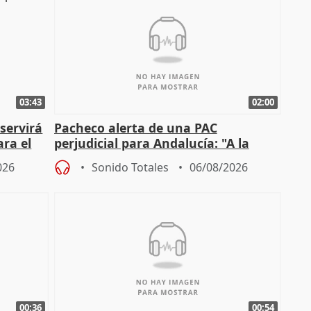
03:43
02:00
servirá
Pacheco alerta de una PAC
ara el
perjudicial para Andalucía: "A la
agricultura hay que protegerla"
026
Sonido Totales
06/08/2026
00:36
00:54