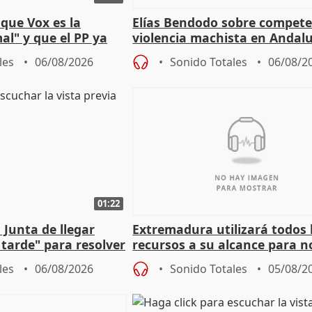
que Vox es la
Elías Bendodo sobre compete
al" y que el PP ya
violencia machista en Andalu
 tesis
les
06/08/2026
Sonido Totales
06/08/2
01:22
 Junta de llegar
Extremadura utilizará todos 
tarde" para resolver
recursos a su alcance para no
 Newcastle
más menores migrantes
les
06/08/2026
Sonido Totales
05/08/2