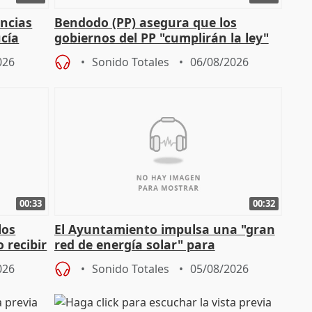
ncias
Bendodo (PP) asegura que los
cía
gobiernos del PP "cumplirán la ley"
sobre los menores migrantes
026
Sonido Totales
06/08/2026
00:33
00:32
los
El Ayuntamiento impulsa una "gran
 recibir
red de energía solar" para
autoconsumo
026
Sonido Totales
05/08/2026