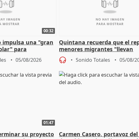
00:32
 impulsa una "gran
Quintana recuerda que el re
olar" para
menores migrantes "llevan
aportación del Gobierno" cen
les
05/08/2026
Sonido Totales
05/08/2
01:47
terminar su proyecto
Carmen Casero, portavoz del