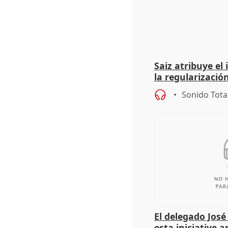
Saiz atribuye el
la regularización
del Gobierno
Sonido Tota
El delegado Jos
esta iniciative 