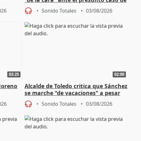
endas de
acoso del CEO de ADM
026
Sonido Totales
03/08/2026
03:25
02:00
Moreno
Alcalde de Toledo critica que Sánchez
se marche "de vacaciones" a pesar
n SMA
de la crisis migratoria
026
Sonido Totales
03/08/2026