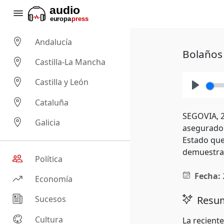
Andalucía
Bolaños 
Castilla-La Mancha
Castilla y León
Play
Cataluña
SEGOVIA, 25
Galicia
asegurado 
Estado que
demuestran
Política
Fecha:
Economía
Resum
Sucesos
Cultura
La recient