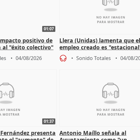
01:07
 impacto positivo de
Llera (Unidas) lamenta que e
 al "éxito colectivo"
empleo creado es "estacional
"esfumará" al acabar el vera
les
04/08/2026
Sonido Totales
04/08/2
01:37
é Fernández presenta
Antonio Maíllo señala al
ante el "aumento" de
Ayuntamiento como "un