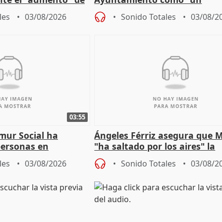
gar en Madri
especulador más" sobre vivi
les
03/08/2026
Sonido Totales
03/08/2
Jiménez Becerril
03:55
mur Social ha
Ángeles Férriz asegura que 
personas en
"ha saltado por los aires" la
lle durante Campaña
negociación tras acuerdo co
les
03/08/2026
Sonido Totales
03/08/2