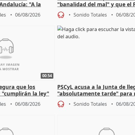
Andalucía: "A la
"banalidad del mal" y que el 
 que protegerla"
asume todas sus tesis
les
06/08/2026
Sonido Totales
06/08/2
00:54
egura que los
PSCyL acusa a la Junta de lle
 "cumplirán la ley"
"absolutamente tarde" para 
es migrantes
problemas como Newcastle
les
06/08/2026
Sonido Totales
06/08/2