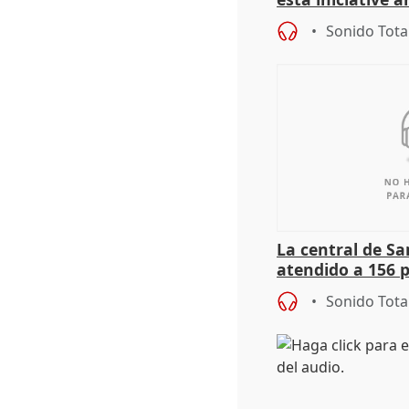
personas sin ho
Sonido Tota
La central de Sa
atendido a 156 
situación de ca
Sonido Tota
de Calor