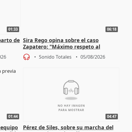
01:33
06:18
parto de
Sira Rego opina sobre el caso
Zapatero: "Máximo respeto al
tral
proceso judicial"
026
Sonido Totales
05/08/2026
01:44
04:47
 equipo
Pérez de Siles, sobre su marcha del