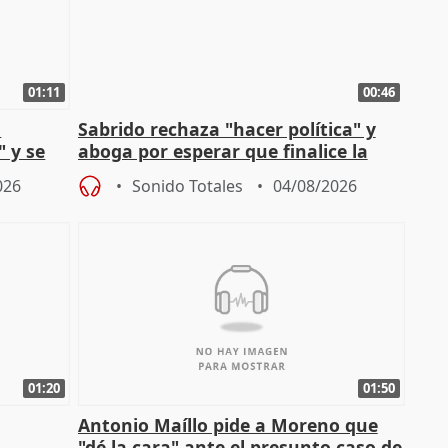
01:11
00:46
l
Sabrido rechaza "hacer política" y
" y se
aboga por esperar que finalice la
no
investigación del incendio
026
Sonido Totales
04/08/2026
01:20
01:50
Antonio Maíllo pide a Moreno que
"dé la cara" ante el presunto caso de