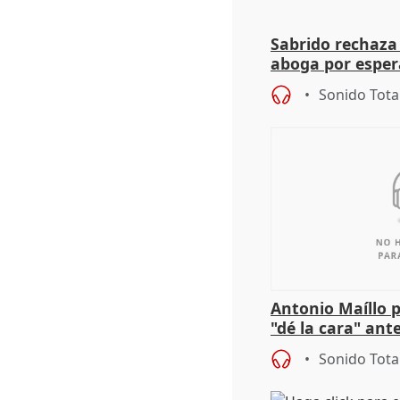
Sabrido rechaza 
aboga por espera
investigación de
Sonido Tota
Antonio Maíllo 
"dé la cara" ant
acoso del CEO 
Sonido Tota