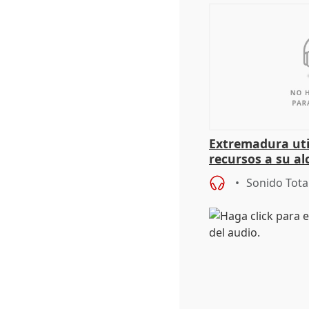
Extremadura util
recursos a su al
más menores mi
Sonido Tota