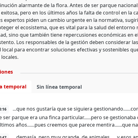
inución alarmante de la flora. Antes de ser parque naciona
exitosa, pero en los últimos años la falta de control en la
Los expertos piden un cambio urgente en la normativa, sugiri
teger el ecosistema, que es vital para la salud del entorno r
dad, sino que también tiene repercusiones económicas en e
stento. Los responsables de la gestión deben considerar las
local para encontrar soluciones efectivas y sostenibles que
locales.
ciones
ea temporal
Sin línea temporal
...que nos gustaría que se siguiera gestionando......com
0:16
 ser parque era una finca particular......pero se gestionaba
últimos años......pues creemos que parece mentira......que na
...demasía, pero muy grande, de animales......y esos an
0:47