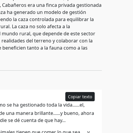
l, Cabañeros era una finca privada gestionada
 caza ha generado un modelo de gestión
endo la caza controlada para equilibrar la
ural. La caza no solo afecta a la
l mundo rural, que depende de este sector
 realidades del terreno y colaborar con la
 beneficien tanto a la fauna como a las
Copiar texto
o se ha gestionado toda la vida......el,
 de una manera brillante......y bueno, ahora
die se dé cuenta de que hay...
imales tienen que comer lo que sea......y