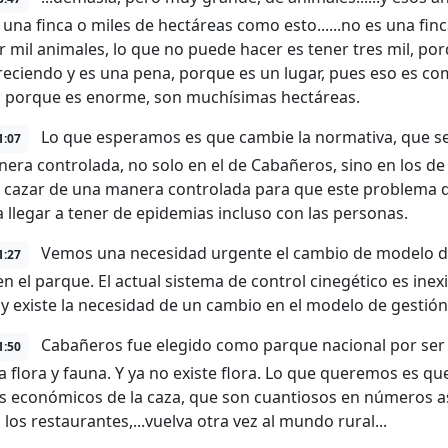
i una finca o miles de hectáreas como esto......no es una fin
r mil animales, lo que no puede hacer es tener tres mil, porq
eciendo y es una pena, porque es un lugar, pues eso es co
, porque es enorme, son muchísimas hectáreas.
Lo que esperamos es que cambie la normativa, que se
1:07
era controlada, no solo en el de Cabañeros, sino en los d
a cazar de una manera controlada para que este problema 
 llegar a tener de epidemias incluso con las personas.
Vemos una necesidad urgente el cambio de modelo de 
1:27
n el parque. El actual sistema de control cinegético es inex
 y existe la necesidad de un cambio en el modelo de gestión
Cabañeros fue elegido como parque nacional por ser
1:50
a flora y fauna. Y ya no existe flora. Lo que queremos es q
s económicos de la caza, que son cuantiosos en números asp
 los restaurantes,...vuelva otra vez al mundo rural...