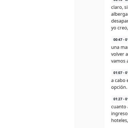
claro, s
alberga
desapar
yo creo
00:47 - 0
una man
volver 
vamos a
01:07 - 0
a cabo e
opción.
01:27 - 0
cuanto 
ingreso
hoteles,