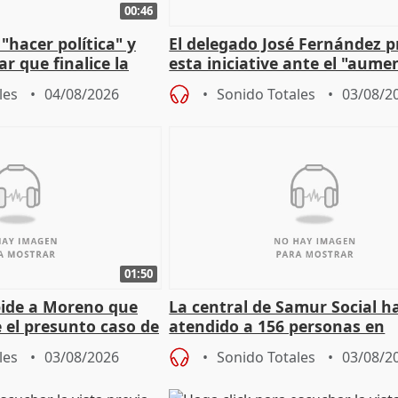
00:46
"hacer política" y
El delegado José Fernández 
r que finalice la
esta iniciative ante el "aume
l incendio
personas sin hogar en Madri
les
04/08/2026
Sonido Totales
03/08/2
01:50
pide a Moreno que
La central de Samur Social h
e el presunto caso de
atendido a 156 personas en
de ADM
situación de calle durante 
les
03/08/2026
Sonido Totales
03/08/2
de Calor