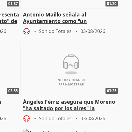
01:37
01:20
presenta
Antonio Maíllo señala al
nto" de
Ayuntamiento como "un
especulador más" sobre viviendas de
026
Sonido Totales
03/08/2026
Jiménez Becerril
03:55
03:25
a
Ángeles Férriz asegura que Moreno
"ha saltado por los aires" la
Campaña
negociación tras acuerdo con SMA
026
Sonido Totales
03/08/2026