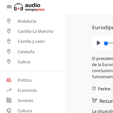
Andalucía
Eurodip
Castilla-La Mancha
Castilla y León
Play
Cataluña
El preside
Galicia
de la Euro
conclusion
funcionami
Política
Fecha:
Economía
Resum
Sucesos
Cultura
La situaci