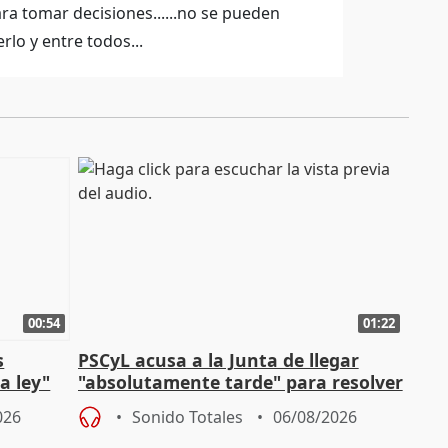
para tomar decisiones......no se pueden
rlo y entre todos...
00:54
01:22
s
PSCyL acusa a la Junta de llegar
a ley"
"absolutamente tarde" para resolver
problemas como Newcastle
026
Sonido Totales
06/08/2026