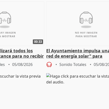
00:33
izará todos los
El Ayuntamiento impulsa un
cance para no recibir
red de energía solar" para
grantes
autoconsumo
les
05/08/2026
Sonido Totales
05/08/2