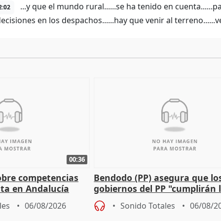
...y que el mundo rural......se ha tenido en cuenta......
2:02
cisiones en los despachos......hay que venir al terreno......ve
00:36
obre competencias
Bendodo (PP) asegura que lo
sta en Andalucía
gobiernos del PP "cumplirán l
sobre los menores migrantes
les
06/08/2026
Sonido Totales
06/08/2