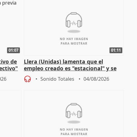
01:07
01:11
tivo de
Llera (Unidas) lamenta que el
lectivo"
empleo creado es "estacional" y se
"esfumará" al acabar el verano
026
Sonido Totales
04/08/2026