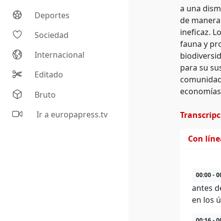
a una dism
Deportes
de manera 
ineficaz. 
Sociedad
fauna y pro
Internacional
biodiversi
para su su
Editado
comunidad 
economías 
Bruto
Ir a europapress.tv
Transcrip
Con lín
00:00 - 0
antes de
en los 
00:16 - 0