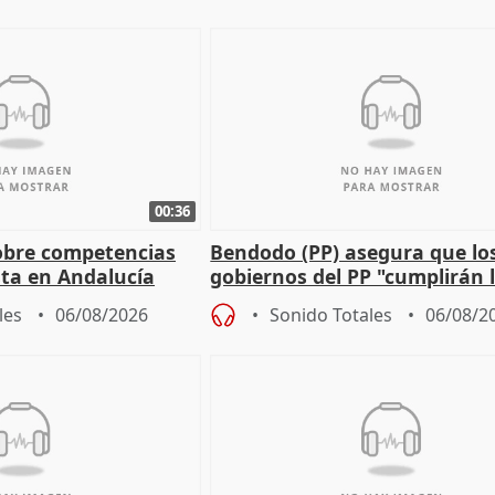
00:36
obre competencias
Bendodo (PP) asegura que lo
sta en Andalucía
gobiernos del PP "cumplirán l
sobre los menores migrantes
les
06/08/2026
Sonido Totales
06/08/2