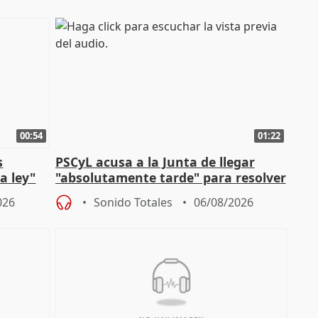
00:54
01:22
s
PSCyL acusa a la Junta de llegar
a ley"
"absolutamente tarde" para resolver
problemas como Newcastle
026
Sonido Totales
06/08/2026