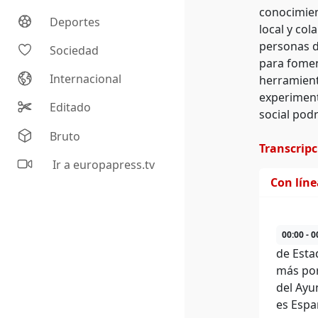
conocimien
Deportes
local y col
personas d
Sociedad
para fomen
Internacional
herramient
experiment
Editado
social pod
Bruto
Transcrip
Ir a europapress.tv
Con lín
00:00 - 0
de Esta
más por
del Ayu
es Espa