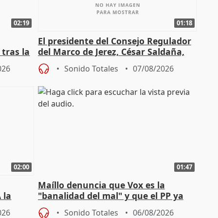
02:19
01:18
El presidente del Consejo Regulador
tras la
del Marco de Jerez, César Saldaña,
sobre exportaciones
026
Sonido Totales
07/08/2026
02:00
01:47
Maíllo denuncia que Vox es la
 la
"banalidad del mal" y que el PP ya
la"
asume todas sus tesis
026
Sonido Totales
06/08/2026