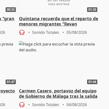
00:32
01:33
a "gran
Quintana recuerda que el reparto de
menores migrantes "llevan
aportación del Gobierno" central
026
Sonido Totales
05/08/2026
01:47
01:44
royecto
Carmen Casero, portavoz del equipo
de Gobierno de Málaga tras la salida
de Pérez de Siles
026
Sonido Totales
04/08/2026