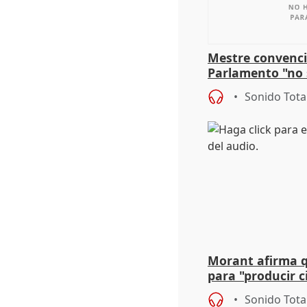
Mestre convenci
Parlamento "no 
defiende "estabi
Sonido Tota
Vox
Morant afirma qu
para "producir ci
resto del mundo
Sonido Tota