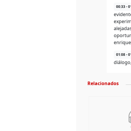
00:33 - 0
evident
experim
alejada
oportun
enrique
01:08 - 0
diálogo
Relacionados