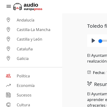
Andalucía
Toledo 
Castilla-La Mancha
Castilla y León
Play
Cataluña
El Ayuntam
Galicia
realizació
Fecha:
Política
Resum
Economía
El Ayuntam
Sucesos
aprender es
Cultura
ofrecerles