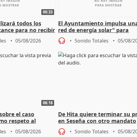
00:33
izará todos los
El Ayuntamiento impulsa un
cance para no recibir
red de energía solar" para
grantes
autoconsumo
les
05/08/2026
Sonido Totales
05/08/2
06:18
sobre el caso
De Hita quiere terminar su p
mo respeto al
en Seseña con otro mandato
les
05/08/2026
Sonido Totales
05/08/2