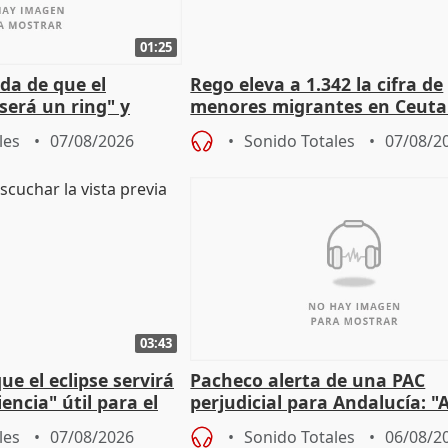
01:25
da de que el
Rego eleva a 1.342 la cifra de
será un ring" y
menores migrantes en Ceuta 
lidad" del pacto con
entrada masiva
les
07/08/2026
Sonido Totales
07/08/2
03:43
e el eclipse servirá
Pacheco alerta de una PAC
encia" útil para el
perjudicial para Andalucía: "A
agricultura hay que proteger
les
07/08/2026
Sonido Totales
06/08/2