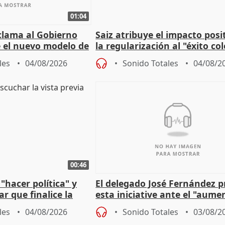
01:04
lama al Gobierno
Saiz atribuye el impacto posi
 el nuevo modelo de
la regularización al "éxito co
del Gobierno
les
04/08/2026
Sonido Totales
04/08/2
00:46
"hacer política" y
El delegado José Fernández 
r que finalice la
esta iniciative ante el "aume
l incendio
personas sin hogar en Madri
les
04/08/2026
Sonido Totales
03/08/2