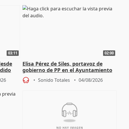
03:11
02:00
desde
Elisa Pérez de Siles, portavoz de
edido
gobierno de PP en el Ayuntamiento
de Málaga, deja la política
026
Sonido Totales
04/08/2026