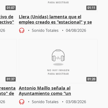
01:07
01:11
tivo de
Llera (Unidas) lamenta que el
lectivo"
empleo creado es "estacional" y se
"esfumará" al acabar el verano
026
Sonido Totales
04/08/2026
01:37
01:20
presenta
Antonio Maíllo señala al
nto" de
Ayuntamiento como "un
especulador más" sobre viviendas de
026
Sonido Totales
03/08/2026
Jiménez Becerril