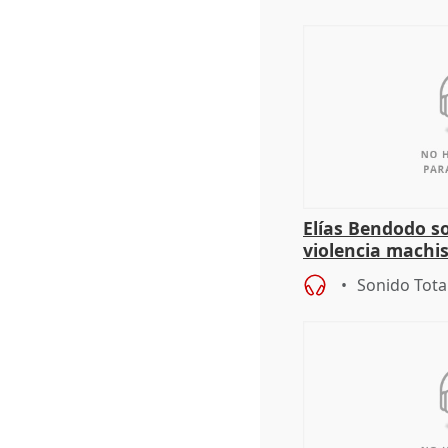
Elías Bendodo s
violencia machi
Sonido Tota