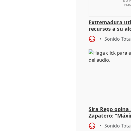
Extremadura util
recursos a su al
más menores mi
Sonido Tota
Sira Rego opina 
Zapatero: "Máxi
proceso judicial"
Sonido Tota