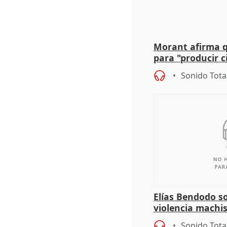
Morant afirma qu
para "producir ci
resto del mundo
Sonido Tota
Elías Bendodo s
violencia machi
Sonido Tota