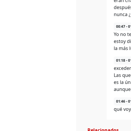
eran ch
después
nunca 
00:47 - 0
Yo no t
estoy d
la más 
01:18 - 0
exceden
Las que
es la ú
aunque 
01:46 - 0
qué voy
Relacionados