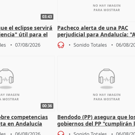
03:43
e el eclipse servirá
Pacheco alerta de una PAC
encia" útil para el
perjudicial para Andalucía: "A
agricultura hay que proteger
les
07/08/2026
Sonido Totales
06/08/2
00:36
obre competencias
Bendodo (PP) asegura que lo
sta en Andalucía
gobiernos del PP "cumplirán l
sobre los menores migrantes
les
06/08/2026
Sonido Totales
06/08/2