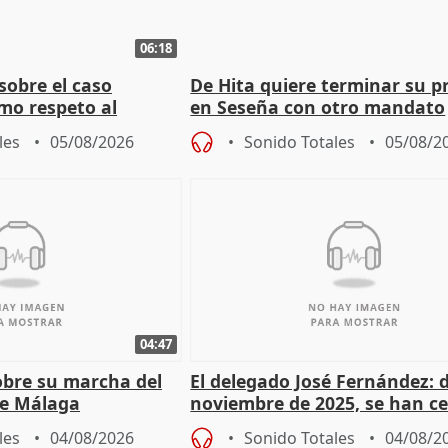
06:18
sobre el caso
De Hita quiere terminar su p
mo respeto al
en Seseña con otro mandato
les
05/08/2026
Sonido Totales
05/08/2
04:47
sobre su marcha del
El delegado José Fernández: 
e Málaga
noviembre de 2025, se han c
9.810 ayudas por nacimiento
les
04/08/2026
Sonido Totales
04/08/2