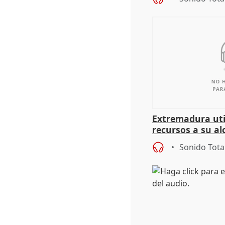
Extremadura util
recursos a su al
más menores mi
Sonido Tota