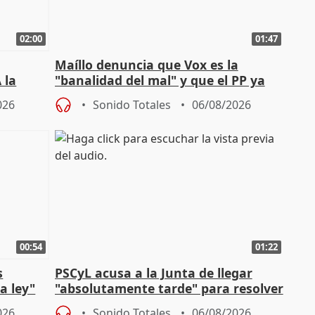
02:00
01:47
Maíllo denuncia que Vox es la
 la
"banalidad del mal" y que el PP ya
la"
asume todas sus tesis
026
Sonido Totales
06/08/2026
00:54
01:22
s
PSCyL acusa a la Junta de llegar
a ley"
"absolutamente tarde" para resolver
problemas como Newcastle
026
Sonido Totales
06/08/2026