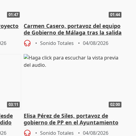
01:47
01:44
royecto
Carmen Casero, portavoz del equipo
de Gobierno de Málaga tras la salida
de Pérez de Siles
026
Sonido Totales
04/08/2026
03:11
02:00
desde
Elisa Pérez de Siles, portavoz de
edido
gobierno de PP en el Ayuntamiento
de Málaga, deja la política
026
Sonido Totales
04/08/2026