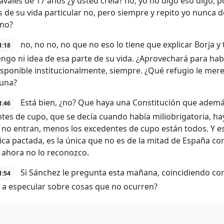
avales de 17 años ¿y usted creía? no, yo no digo eso digo, 
 de su vida particular no, pero siempre y repito yo nunca d
¿no?
no, no no, no que no eso lo tiene que explicar Borja y
1:18
engo ni idea de esa parte de su vida. ¿Aprovechará para hab
isponible institucionalmente, siempre. ¿Qué refugio le mere
luna?
Está bien, ¿no? Que haya una Constitución que ademá
1:46
tes de cupo, que se decía cuando había miliobrigatoria, h
 no entran, menos los excedentes de cupo están todos. Y est
nica pactada, es la única que no es de la mitad de España con
ahora no lo reconozco.
Si Sánchez le pregunta esta mañana, coincidiendo con
1:54
 a especular sobre cosas que no ocurren?