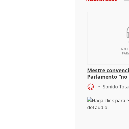
Mestre convenci
Parlamento "no 
defiende "estabi
Sonido Tota
Vox