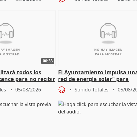
00:33
izará todos los
El Ayuntamiento impulsa un
cance para no recibir
red de energía solar" para
grantes
autoconsumo
les
05/08/2026
Sonido Totales
05/08/2