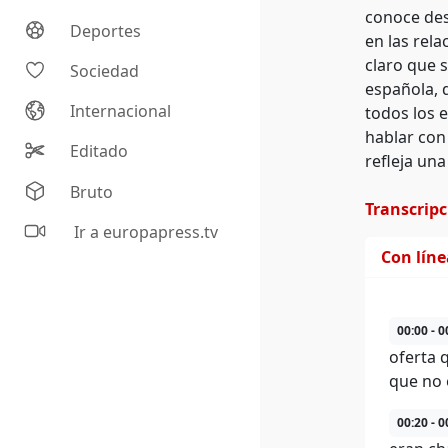
conoce des
Deportes
en las rela
claro que 
Sociedad
española, d
Internacional
todos los 
hablar con
Editado
refleja una 
Bruto
Transcrip
Ir a europapress.tv
Con lín
00:00 - 0
oferta 
que no 
00:20 - 0