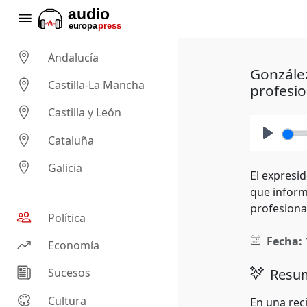
Andalucía
González
Castilla-La Mancha
profesio
Castilla y León
Cataluña
Play
Galicia
El expresid
que informa
profesional
Política
Fecha:
Economía
Resum
Sucesos
Cultura
En una rec