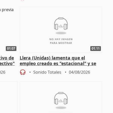
01:07
01:11
tivo de
Llera (Unidas) lamenta que el
lectivo"
empleo creado es "estacional" y se
"esfumará" al acabar el verano
026
Sonido Totales
04/08/2026