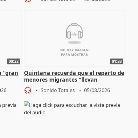
00:32
01:33
a "gran
Quintana recuerda que el reparto de
menores migrantes "llevan
aportación del Gobierno" central
026
Sonido Totales
05/08/2026