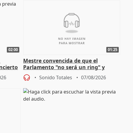
02:00
01:25
n
Mestre convencida de que el
ncierto
Parlamento "no será un ring" y
defiende "estabilidad" del pacto con
026
Sonido Totales
07/08/2026
Vox