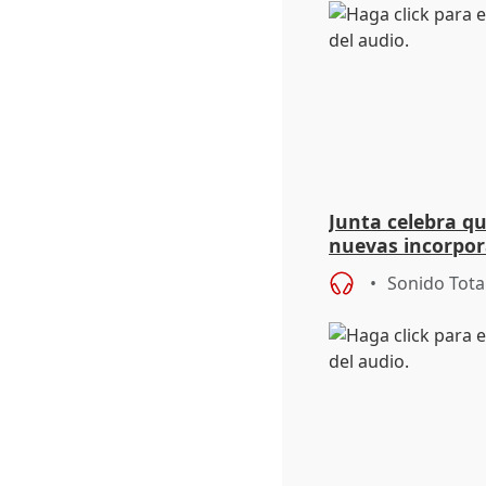
Junta celebra q
nuevas incorpor
andaluz son muj
Sonido Tota