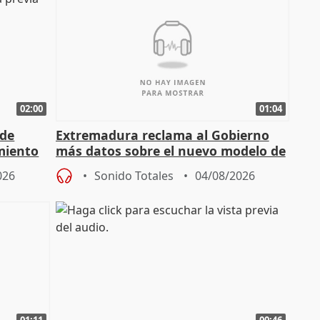
02:00
01:04
 de
Extremadura reclama al Gobierno
miento
más datos sobre el nuevo modelo de
financiación
026
Sonido Totales
04/08/2026
01:11
00:46