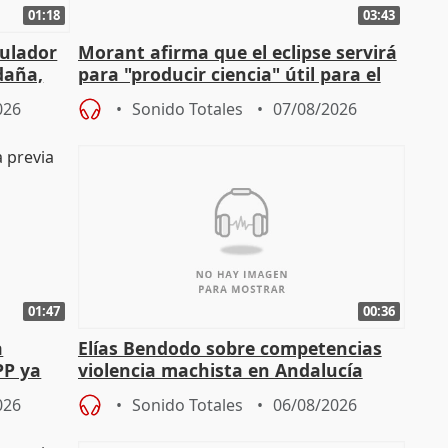
01:18
03:43
gulador
Morant afirma que el eclipse servirá
daña,
para "producir ciencia" útil para el
resto del mundo
026
Sonido Totales
07/08/2026
01:47
00:36
a
Elías Bendodo sobre competencias
PP ya
violencia machista en Andalucía
026
Sonido Totales
06/08/2026