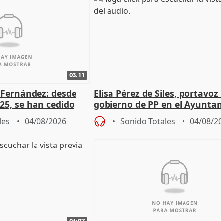
03:11
é Fernández: desde
Elisa Pérez de Siles, portavoz
25, se han cedido
gobierno de PP en el Ayunta
r nacimiento
de Málaga, deja la política
les
04/08/2026
Sonido Totales
04/08/2
01:07