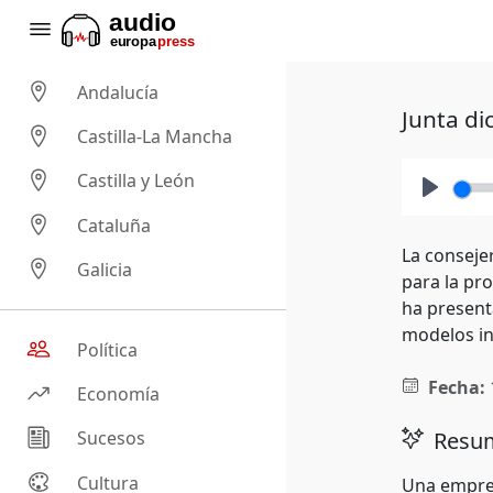
Andalucía
Junta di
Castilla-La Mancha
Castilla y León
Play
Cataluña
La conseje
Galicia
para la pr
ha present
modelos ind
Política
Fecha:
Economía
Resum
Sucesos
Cultura
Una empresa