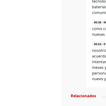
tecnolo
batería
comuni
00:38 - 0
como co
nuevas 
00:54 - 0
nosotro
acuerda
intenta
meses y
persona
nuevo y
Relacionados