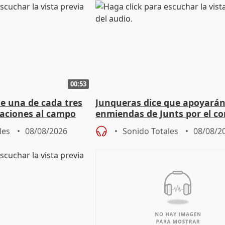
00:53
ue una de cada tres
Junqueras dice que apoyará
aciones al campo
enmiendas de Junts por el co
eres jóvenes
en el trámite de financiación
les
08/08/2026
Sonido Totales
08/08/2