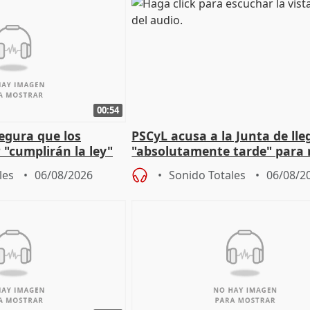
00:54
egura que los
PSCyL acusa a la Junta de lle
 "cumplirán la ley"
"absolutamente tarde" para 
es migrantes
problemas como Newcastle
les
06/08/2026
Sonido Totales
06/08/2