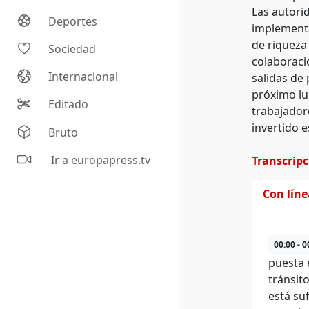
Las autori
Deportes
implementa
de riqueza
Sociedad
colaboraci
Internacional
salidas de 
próximo lu
Editado
trabajador
invertido 
Bruto
Ir a europapress.tv
Transcrip
Con lín
00:00 - 0
puesta 
tránsit
está su