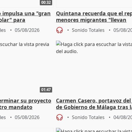
00:32
 impulsa una "gran
Quintana recuerda que el re
olar" para
menores migrantes "llevan
aportación del Gobierno" cen
les
05/08/2026
Sonido Totales
05/08/2
01:47
terminar su proyecto
Carmen Casero, portavoz del
otro mandato
de Gobierno de Málaga tras l
de Pérez de Siles
les
05/08/2026
Sonido Totales
04/08/2