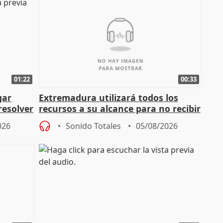
01:22
00:33
gar
Extremadura utilizará todos los
resolver
recursos a su alcance para no recibir
más menores migrantes
026
Sonido Totales
05/08/2026