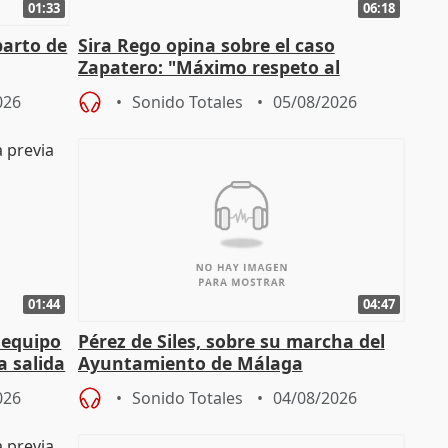
01:33
06:18
parto de
Sira Rego opina sobre el caso
Zapatero: "Máximo respeto al
tral
proceso judicial"
026
Sonido Totales
05/08/2026
01:44
04:47
 equipo
Pérez de Siles, sobre su marcha del
a salida
Ayuntamiento de Málaga
026
Sonido Totales
04/08/2026