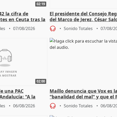
02:19
2 la cifra de
El presidente del Consejo Re
es en Ceuta tras la
del Marco de Jerez, César Sal
sobre exportaciones
les
07/08/2026
Sonido Totales
07/08/2
02:00
de una PAC
Maíllo denuncia que Vox es l
Andalucía: "A la
"banalidad del mal" y que el 
 que protegerla"
asume todas sus tesis
les
06/08/2026
Sonido Totales
06/08/2