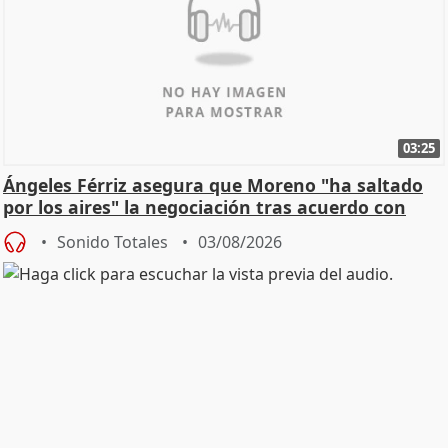
03:25
Ángeles Férriz asegura que Moreno "ha saltado
por los aires" la negociación tras acuerdo con
SMA
Sonido Totales
03/08/2026