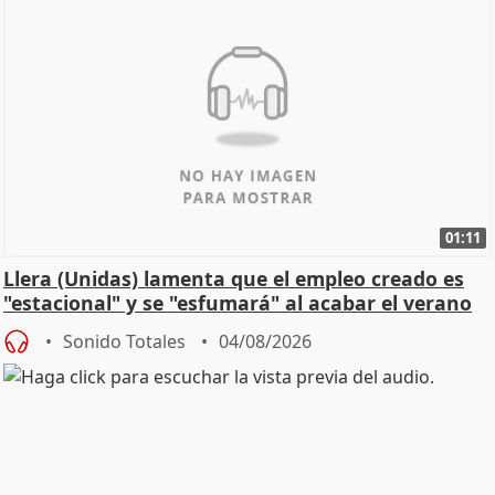
01:11
Llera (Unidas) lamenta que el empleo creado es
"estacional" y se "esfumará" al acabar el verano
Sonido Totales
04/08/2026