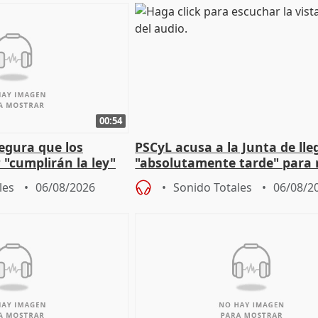
00:54
egura que los
PSCyL acusa a la Junta de lle
 "cumplirán la ley"
"absolutamente tarde" para 
es migrantes
problemas como Newcastle
les
06/08/2026
Sonido Totales
06/08/2