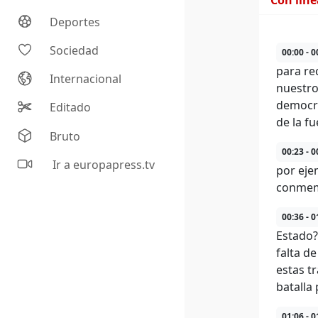
Con lín
Deportes
Sociedad
00:00 - 0
para re
Internacional
nuestro
democra
Editado
de la fu
Bruto
00:23 - 0
Ir a europapress.tv
por eje
conmemo
00:36 - 0
Estado?
falta de
estas t
batalla 
01:06 - 0