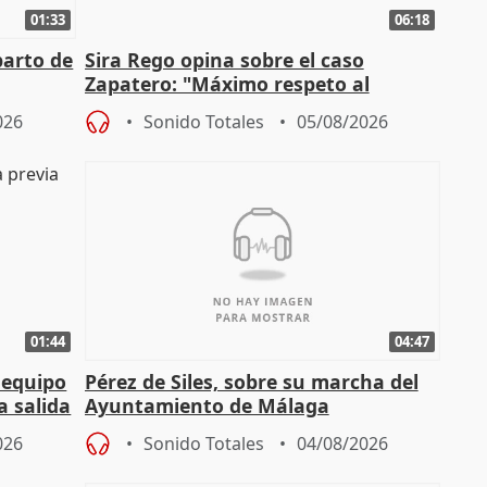
01:33
06:18
parto de
Sira Rego opina sobre el caso
Zapatero: "Máximo respeto al
tral
proceso judicial"
026
Sonido Totales
05/08/2026
01:44
04:47
 equipo
Pérez de Siles, sobre su marcha del
a salida
Ayuntamiento de Málaga
026
Sonido Totales
04/08/2026