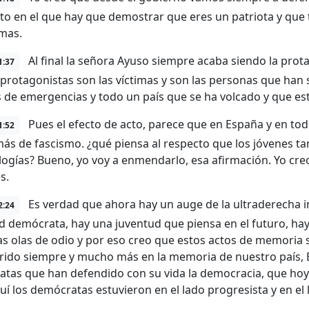
 en el que hay que demostrar que eres un patriota y que 
imas.
Al final la señora Ayuso siempre acaba siendo la pro
1:37
 protagonistas son las víctimas y son las personas que han s
 de emergencias y todo un país que se ha volcado y que est
Pues el efecto de acto, parece que en España y en t
1:52
ás de fascismo. ¿qué piensa al respecto que los jóvenes ta
 logías? Bueno, yo voy a enmendarlo, esa afirmación. Yo cr
s.
Es verdad que ahora hay un auge de la ultraderecha i
2:24
d demócrata, hay una juventud que piensa en el futuro, hay
as olas de odio y por eso creo que estos actos de memoria 
rido siempre y mucho más en la memoria de nuestro país, 
tas que han defendido con su vida la democracia, que hoy a
uí los demócratas estuvieron en el lado progresista y en el l