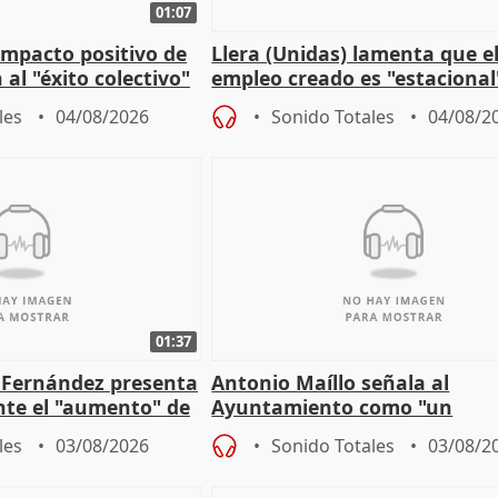
01:07
 impacto positivo de
Llera (Unidas) lamenta que e
 al "éxito colectivo"
empleo creado es "estacional
"esfumará" al acabar el vera
les
04/08/2026
Sonido Totales
04/08/2
01:37
é Fernández presenta
Antonio Maíllo señala al
ante el "aumento" de
Ayuntamiento como "un
gar en Madri
especulador más" sobre vivi
les
03/08/2026
Sonido Totales
03/08/2
Jiménez Becerril