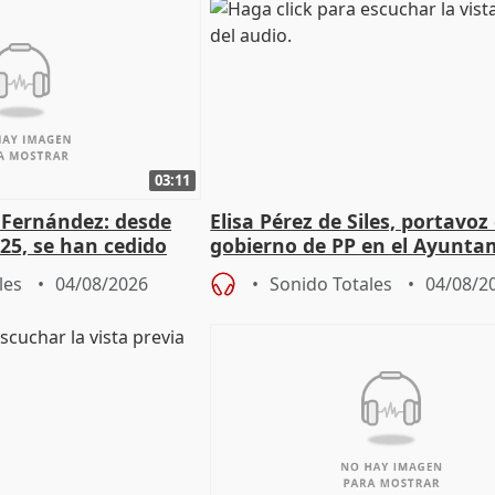
03:11
é Fernández: desde
Elisa Pérez de Siles, portavoz
25, se han cedido
gobierno de PP en el Ayunta
r nacimiento
de Málaga, deja la política
les
04/08/2026
Sonido Totales
04/08/2