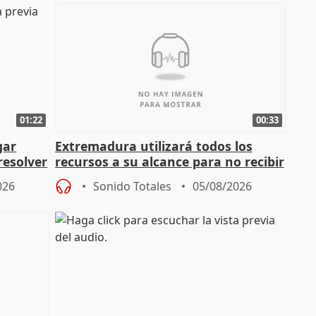
01:22
00:33
gar
Extremadura utilizará todos los
resolver
recursos a su alcance para no recibir
más menores migrantes
026
Sonido Totales
05/08/2026