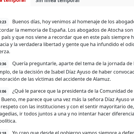
ea temporal
Sin línea temporal
Buenos días, hoy venimos al homenaje de los abogad
0:23
cordar la memoria de España. Los abogados de Atocha son p
 país y que nos viene a recordar que en este país siempre 
cia y la verdadera libertad y gente que ha infundido el odi
erza.
Quería preguntarle, aparte del tema de la jornada de h
0:36
mplo, de la decisión de Isabel Díaz Ayuso de haber convoc
ración de las víctimas del accidente de Alamuz.
¿Qué le parece que la presidenta de la Comunidad de
1:06
 Bueno, me parece que una vez más la señora Díaz Ayuso v
 respeto con las instituciones y con el sentir mayoritario d
ragedias, ir todos juntos a una y no intentar hacer diferenci
política.
Yo creo que desde el gobierno vamos siempre a defe
1:18