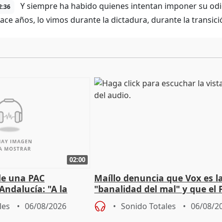
Y siempre ha habido quienes intentan imponer su odio a
2:36
ace años, lo vimos durante la dictadura, durante la transic
02:00
de una PAC
Maíllo denuncia que Vox es l
Andalucía: "A la
"banalidad del mal" y que el 
 que protegerla"
asume todas sus tesis
les
06/08/2026
Sonido Totales
06/08/2