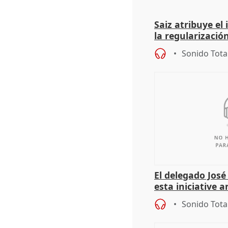
Saiz atribuye el
la regularización
del Gobierno
Sonido Tota
El delegado Jos
esta iniciative 
personas sin ho
Sonido Tota