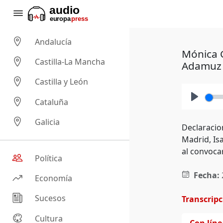
Andalucía
Mónica G
Castilla-La Mancha
Adamuz
Castilla y León
Cataluña
Play
Galicia
Declaracio
Madrid, Isa
al convoca
Política
Fecha:
Economía
Sucesos
Transcrip
Cultura