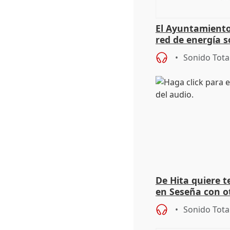
El Ayuntamiento
red de energía s
autoconsumo
Sonido Tota
De Hita quiere 
en Seseña con 
Sonido Tota