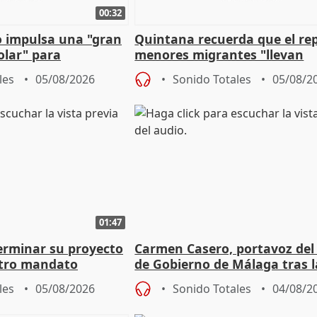
00:32
 impulsa una "gran
Quintana recuerda que el re
olar" para
menores migrantes "llevan
aportación del Gobierno" cen
les
05/08/2026
Sonido Totales
05/08/2
01:47
terminar su proyecto
Carmen Casero, portavoz del
otro mandato
de Gobierno de Málaga tras l
de Pérez de Siles
les
05/08/2026
Sonido Totales
04/08/2