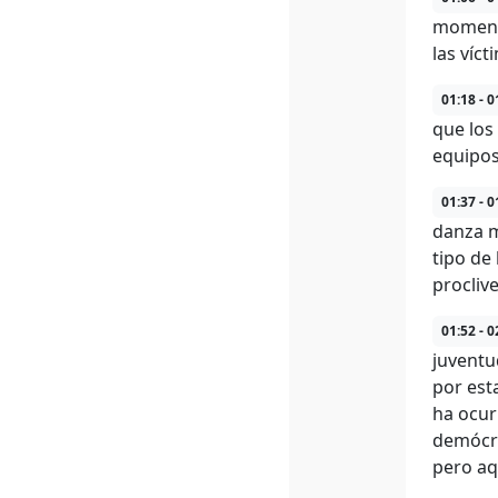
momento
las víct
01:18 - 0
que los
equipos
01:37 - 0
danza m
tipo de
proclive
01:52 - 0
juventu
por est
ha ocur
demócra
pero aq