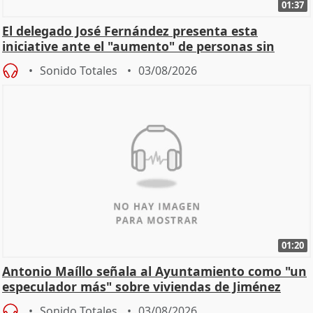
01:37
El delegado José Fernández presenta esta
iniciative ante el "aumento" de personas sin
hogar en Madri
Sonido Totales
03/08/2026
01:20
Antonio Maíllo señala al Ayuntamiento como "un
especulador más" sobre viviendas de Jiménez
Becerril
Sonido Totales
03/08/2026