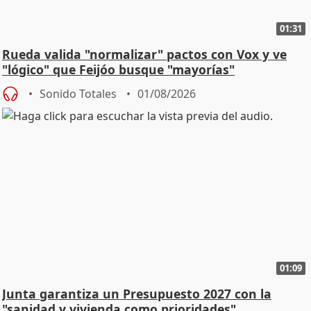
01:31
Rueda valida "normalizar" pactos con Vox y ve
"lógico" que Feijóo busque "mayorías"
Sonido Totales
01/08/2026
01:09
Junta garantiza un Presupuesto 2027 con la
"sanidad y vivienda como prioridades"