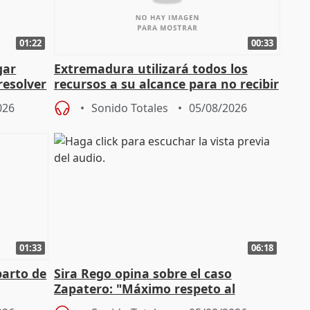
01:22
00:33
gar
Extremadura utilizará todos los
resolver
recursos a su alcance para no recibir
más menores migrantes
026
Sonido Totales
05/08/2026
01:33
06:18
parto de
Sira Rego opina sobre el caso
Zapatero: "Máximo respeto al
tral
proceso judicial"