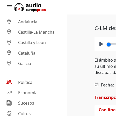
Andalucía
C-LM des
Castilla-La Mancha
Castilla y León
Play
Cataluña
El ámbito 
Galicia
su último 
discapacid
Política
Fecha:
Economía
Transcrip
Sucesos
Con lín
Cultura