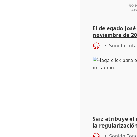
El delegado Jos
noviembre de 20
9.810 ayudas po
Sonido Tota
Saiz atribuye el
la regularización
del Gobierno
Sonido Tota