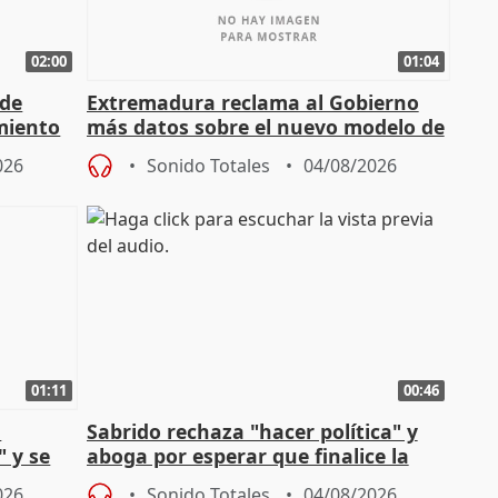
02:00
01:04
 de
Extremadura reclama al Gobierno
miento
más datos sobre el nuevo modelo de
financiación
026
Sonido Totales
04/08/2026
01:11
00:46
l
Sabrido rechaza "hacer política" y
" y se
aboga por esperar que finalice la
no
investigación del incendio
026
Sonido Totales
04/08/2026