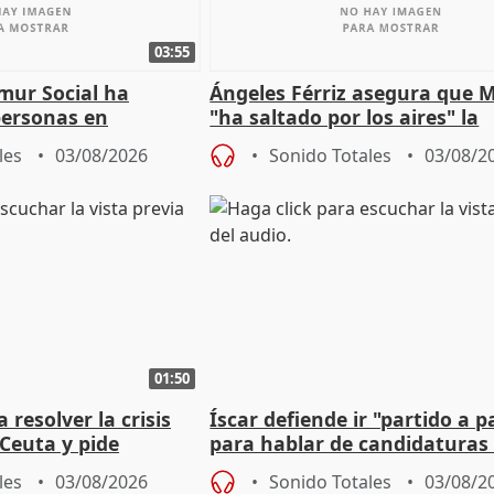
03:55
mur Social ha
Ángeles Férriz asegura que 
personas en
"ha saltado por los aires" la
lle durante Campaña
negociación tras acuerdo co
les
03/08/2026
Sonido Totales
03/08/2
01:50
 resolver la crisis
Íscar defiende ir "partido a p
Ceuta y pide
para hablar de candidaturas
a la UE
2027
les
03/08/2026
Sonido Totales
03/08/2