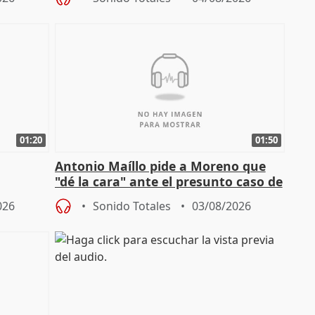
01:20
01:50
Antonio Maíllo pide a Moreno que
"dé la cara" ante el presunto caso de
endas de
acoso del CEO de ADM
026
Sonido Totales
03/08/2026