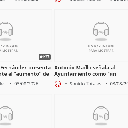
01:37
é Fernández presenta
Antonio Maíllo señala al
ante el "aumento" de
Ayuntamiento como "un
gar en Madri
especulador más" sobre vivi
les
03/08/2026
Sonido Totales
03/08/2
Jiménez Becerril