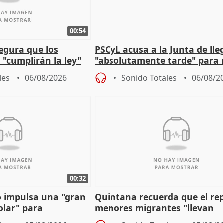
00:54
egura que los
PSCyL acusa a la Junta de lle
 "cumplirán la ley"
"absolutamente tarde" para 
es migrantes
problemas como Newcastle
les
06/08/2026
Sonido Totales
06/08/2
00:32
 impulsa una "gran
Quintana recuerda que el re
olar" para
menores migrantes "llevan
aportación del Gobierno" cen