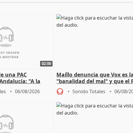
02:00
de una PAC
Maíllo denuncia que Vox es l
Andalucía: "A la
"banalidad del mal" y que el 
 que protegerla"
asume todas sus tesis
les
06/08/2026
Sonido Totales
06/08/2