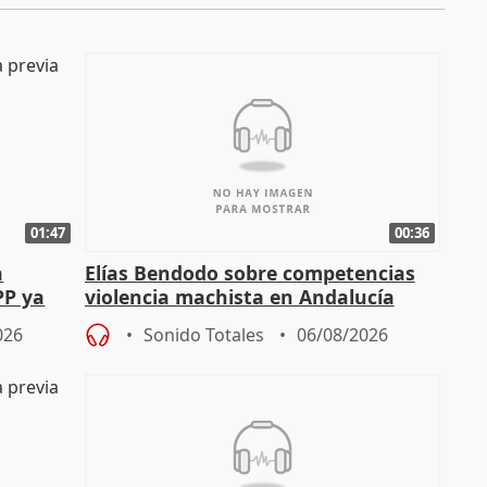
01:47
00:36
a
Elías Bendodo sobre competencias
PP ya
violencia machista en Andalucía
026
Sonido Totales
06/08/2026