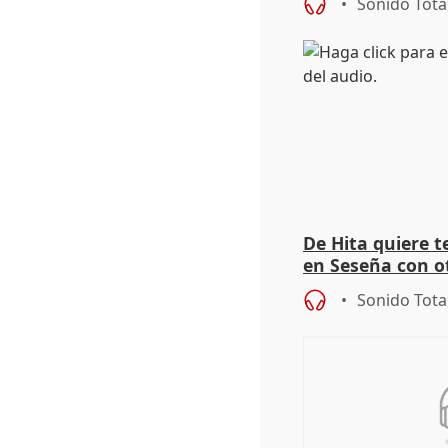
Sonido Tota
De Hita quiere 
en Seseña con 
Sonido Tota