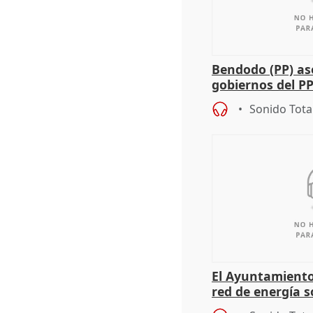
Bendodo (PP) as
gobiernos del PP
sobre los menor
Sonido Tota
El Ayuntamiento
red de energía s
autoconsumo