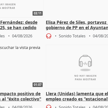
03:11
é Fernández: desde
Elisa Pérez de Siles, portavoz
25, se han cedido
gobierno de PP en el Ayunta
r nacimiento
de Málaga, deja la política
les
04/08/2026
Sonido Totales
04/08/2
01:07
 impacto positivo de
Llera (Unidas) lamenta que e
 al "éxito colectivo"
empleo creado es "estacional
"esfumará" al acabar el vera
les
04/08/2026
Sonido Totales
04/08/2