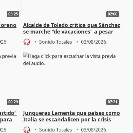
03:25
02:00
Moreno
Alcalde de Toledo critica que Sánchez
se marche "de vacaciones" a pesar
n SMA
de la crisis migratoria
026
Sonido Totales
03/08/2026
00:29
07:21
artido"
Junqueras Lamenta que países como
 para
Italia se escandalicen por la crisis
migratoria
026
Sonido Totales
03/08/2026