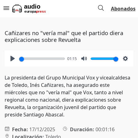
Abonados
Cañizares no "vería mal" que el partido diera
explicaciones sobre Revuelta
01:15
Play
Mute
Setti
La presidenta del Grupo Municipal Vox y vicealcaldesa
de Toledo, Inés Cañizares, ha asegurado este
miércoles que no "vería mal" que Vox, tanto a nivel
regional como nacional, diera explicaciones sobre
Revuelta, la organización juvenil del partido que
preside Santiago Abascal.
Fecha:
17/12/2025
Duración:
00:01:16
Localización:
Toledo