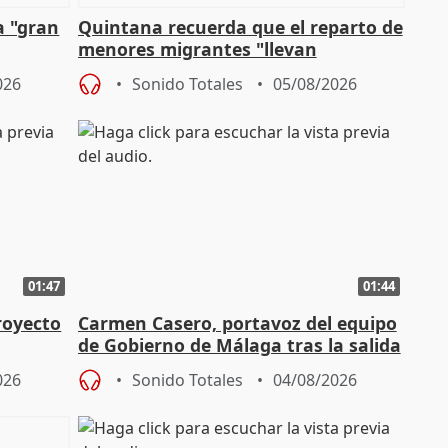
a "gran
Quintana recuerda que el reparto de
menores migrantes "llevan
aportación del Gobierno" central
026
Sonido Totales
05/08/2026
01:47
01:44
royecto
Carmen Casero, portavoz del equipo
de Gobierno de Málaga tras la salida
de Pérez de Siles
026
Sonido Totales
04/08/2026