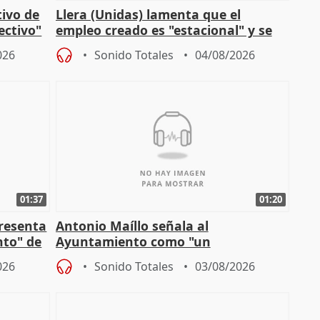
tivo de
Llera (Unidas) lamenta que el
lectivo"
empleo creado es "estacional" y se
"esfumará" al acabar el verano
026
Sonido Totales
04/08/2026
01:37
01:20
presenta
Antonio Maíllo señala al
nto" de
Ayuntamiento como "un
especulador más" sobre viviendas de
026
Sonido Totales
03/08/2026
Jiménez Becerril