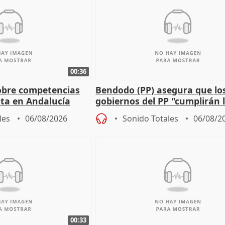
00:36
obre competencias
Bendodo (PP) asegura que lo
sta en Andalucía
gobiernos del PP "cumplirán l
sobre los menores migrantes
les
06/08/2026
Sonido Totales
06/08/2
00:33