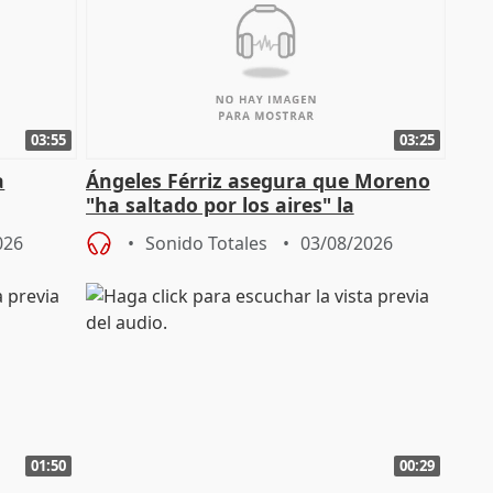
03:55
03:25
a
Ángeles Férriz asegura que Moreno
"ha saltado por los aires" la
Campaña
negociación tras acuerdo con SMA
026
Sonido Totales
03/08/2026
01:50
00:29