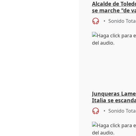
Alcalde de Toled
se marche "de v
de la crisis migr
Sonido Tota
Junqueras Lame
Italia se escanda
migratoria
Sonido Tota