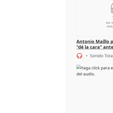
Antonio Maíllo 
"dé la cara" ant
acoso del CEO 
Sonido Tota