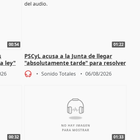
00:54
01:22
s
PSCyL acusa a la Junta de llegar
a ley"
"absolutamente tarde" para resolver
problemas como Newcastle
026
Sonido Totales
06/08/2026
00:32
01:33