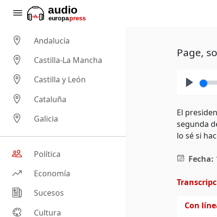
Andalucía
Page, s
Castilla-La Mancha
Castilla y León
Play
Cataluña
El preside
Galicia
segunda de
lo sé si ha
Política
Fecha:
Economía
Transcrip
Sucesos
Con lín
Cultura