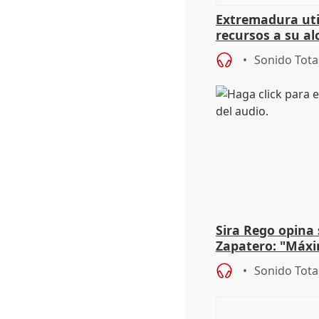
Extremadura util
recursos a su al
más menores mi
Sonido Tota
Sira Rego opina 
Zapatero: "Máxi
proceso judicial"
Sonido Tota