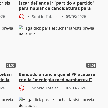
risis
Íscar defiende ir "partido a partido"
para hablar de candidaturas para
2027
026
Sonido Totales
03/08/2026
01:55
01:51
steban
Bendodo anuncia que el PP acabará
de la
con la "ideología medioambiental"
para regenerar las playas
026
Sonido Totales
02/08/2026