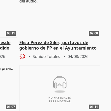
03:11
02:00
desde
Elisa Pérez de Siles, portavoz de
edido
gobierno de PP en el Ayuntamiento
de Málaga, deja la política
026
Sonido Totales
04/08/2026
01:07
01:11