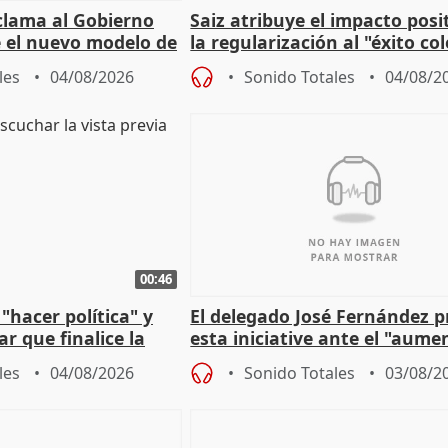
lama al Gobierno
Saiz atribuye el impacto posi
 el nuevo modelo de
la regularización al "éxito co
del Gobierno
les
04/08/2026
Sonido Totales
04/08/2
00:46
"hacer política" y
El delegado José Fernández 
r que finalice la
esta iniciative ante el "aume
l incendio
personas sin hogar en Madri
les
04/08/2026
Sonido Totales
03/08/2