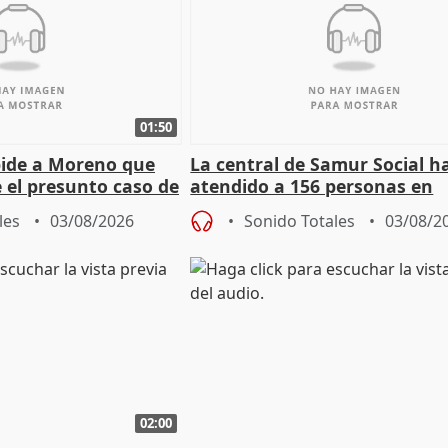
01:50
pide a Moreno que
La central de Samur Social h
e el presunto caso de
atendido a 156 personas en
de ADM
situación de calle durante 
les
03/08/2026
Sonido Totales
03/08/2
de Calor
02:00