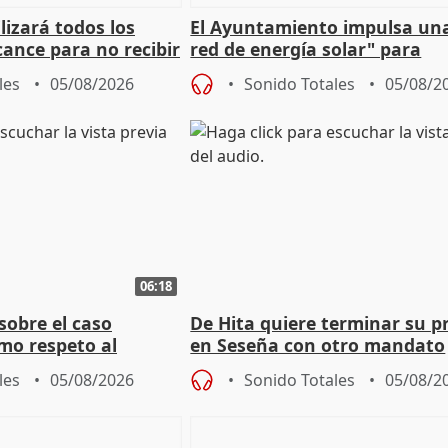
izará todos los
El Ayuntamiento impulsa un
cance para no recibir
red de energía solar" para
grantes
autoconsumo
les
05/08/2026
Sonido Totales
05/08/2
06:18
sobre el caso
De Hita quiere terminar su p
mo respeto al
en Seseña con otro mandato
les
05/08/2026
Sonido Totales
05/08/2