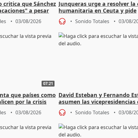
o critica que Sánchez
Junqueras urge a resolver la c
acaciones" a pesar
humanitaria en Ceuta y pide
atoria
responsabilidad a la UE
les
03/08/2026
Sonido Totales
03/08/2
07:21
nta que países como
David Esteban y Fernando E
licen por la crisis
asumen las vicepresidencias 
Diputación de Valladolid
les
03/08/2026
Sonido Totales
03/08/2