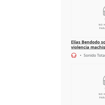
Elías Bendodo s
violencia machi
Sonido Tota