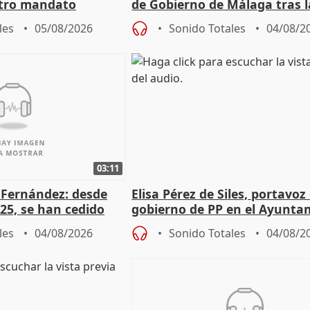
otro mandato
de Gobierno de Málaga tras l
de Pérez de Siles
les
05/08/2026
Sonido Totales
04/08/2
03:11
é Fernández: desde
Elisa Pérez de Siles, portavoz
25, se han cedido
gobierno de PP en el Ayunta
r nacimiento
de Málaga, deja la política
les
04/08/2026
Sonido Totales
04/08/2