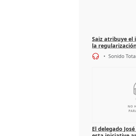
Saiz atribuye el
la regularización
del Gobierno
Sonido Tota
El delegado Jos
esta iniciative 