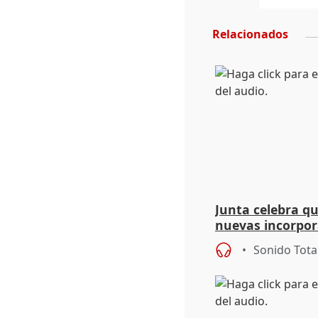
Relacionados
Junta celebra q
nuevas incorpor
andaluz son muj
Sonido Tota