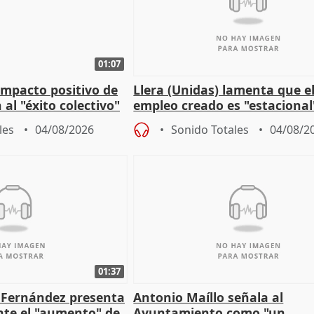
01:07
 impacto positivo de
Llera (Unidas) lamenta que e
 al "éxito colectivo"
empleo creado es "estacional
"esfumará" al acabar el vera
les
04/08/2026
Sonido Totales
04/08/2
01:37
é Fernández presenta
Antonio Maíllo señala al
ante el "aumento" de
Ayuntamiento como "un