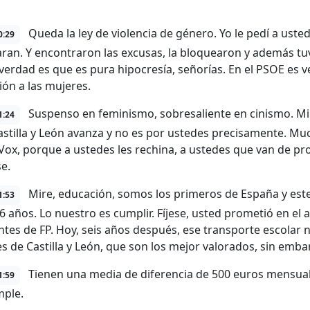
Queda la ley de violencia de género. Yo le pedí a ust
0:29
ran. Y encontraron las excusas, la bloquearon y además tuv
 verdad es que es pura hipocresía, señorías. En el PSOE es 
ión a las mujeres.
Suspenso en feminismo, sobresaliente en cinismo. Mir
1:24
astilla y León avanza y no es por ustedes precisamente. Much
Vox, porque a ustedes les rechina, a ustedes que van de prog
e.
Mire, educación, somos los primeros de España y est
1:53
16 años. Lo nuestro es cumplir. Fíjese, usted prometió en el
ntes de FP. Hoy, seis años después, ese transporte escolar n
s de Castilla y León, que son los mejor valorados, sin emb
Tienen una media de diferencia de 500 euros mensual
1:59
mple.