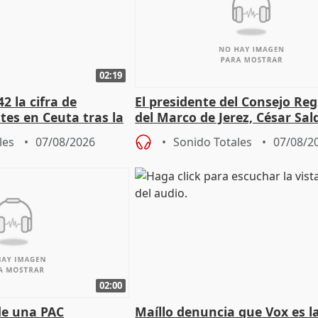
02:19
2 la cifra de
El presidente del Consejo Re
es en Ceuta tras la
del Marco de Jerez, César Sal
sobre exportaciones
les
07/08/2026
Sonido Totales
07/08/2
02:00
de una PAC
Maíllo denuncia que Vox es l