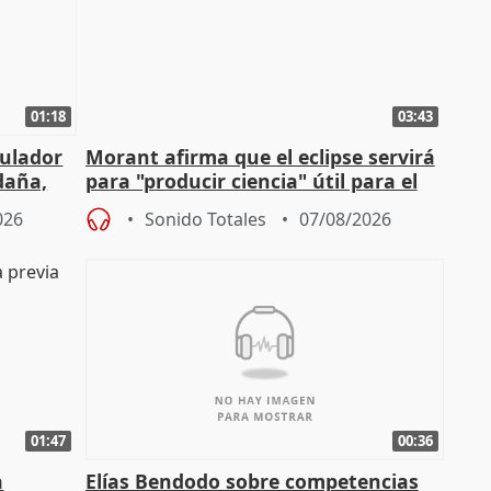
01:18
03:43
gulador
Morant afirma que el eclipse servirá
daña,
para "producir ciencia" útil para el
resto del mundo
026
Sonido Totales
07/08/2026
01:47
00:36
a
Elías Bendodo sobre competencias