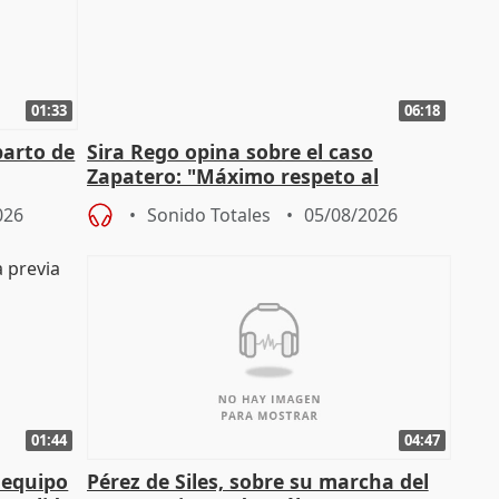
01:33
06:18
parto de
Sira Rego opina sobre el caso
Zapatero: "Máximo respeto al
tral
proceso judicial"
026
Sonido Totales
05/08/2026
01:44
04:47
 equipo
Pérez de Siles, sobre su marcha del