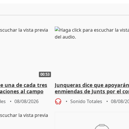
00:53
ue una de cada tres
Junqueras dice que apoyará
aciones al campo
enmiendas de Junts por el co
eres jóvenes
en el trámite de financiación
les
08/08/2026
Sonido Totales
08/08/2