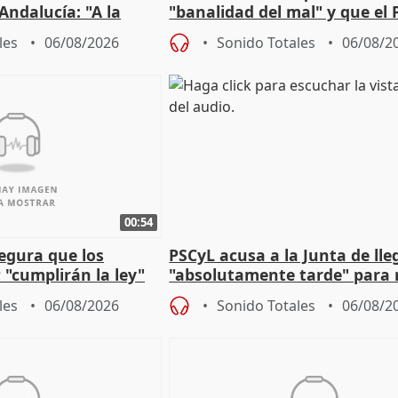
Andalucía: "A la
"banalidad del mal" y que el 
 que protegerla"
asume todas sus tesis
les
06/08/2026
Sonido Totales
06/08/2
00:54
egura que los
PSCyL acusa a la Junta de lle
 "cumplirán la ley"
"absolutamente tarde" para 
es migrantes
problemas como Newcastle
les
06/08/2026
Sonido Totales
06/08/2