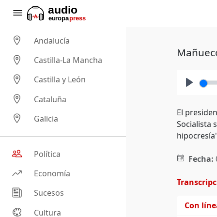
Andalucía
Mañueco 
Castilla-La Mancha
Castilla y León
Play
Cataluña
El preside
Galicia
Socialista 
hipocresía
Política
Fecha:
Economía
Transcrip
Sucesos
Con lín
Cultura