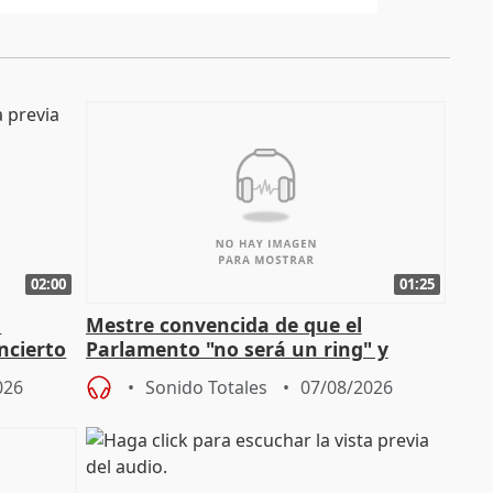
02:00
01:25
n
Mestre convencida de que el
ncierto
Parlamento "no será un ring" y
defiende "estabilidad" del pacto con
026
Sonido Totales
07/08/2026
Vox