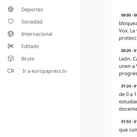
Deportes
00:00 - 0
Sociedad
bloquea
Vox. La
Internacional
protecc
Editado
00:29 - 0
Bruto
León. C
unen a 
Ir a europapress.tv
progres
01:24 - 0
de 0 a 
estudia
docente
01:53 - 0
que cu