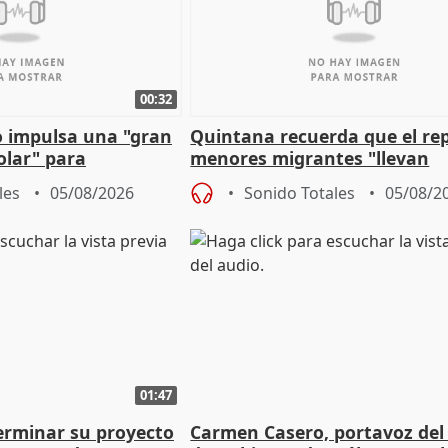
00:32
 impulsa una "gran
Quintana recuerda que el re
olar" para
menores migrantes "llevan
aportación del Gobierno" cen
les
05/08/2026
Sonido Totales
05/08/2
01:47
terminar su proyecto
Carmen Casero, portavoz del