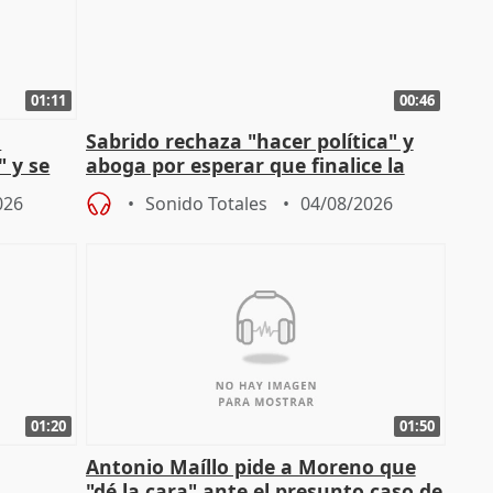
01:11
00:46
l
Sabrido rechaza "hacer política" y
" y se
aboga por esperar que finalice la
no
investigación del incendio
026
Sonido Totales
04/08/2026
01:20
01:50
Antonio Maíllo pide a Moreno que
"dé la cara" ante el presunto caso de