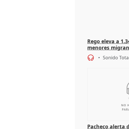
Rego eleva a 1.34
menores migrant
entrada masiva
Sonido Tota
Pacheco alerta 