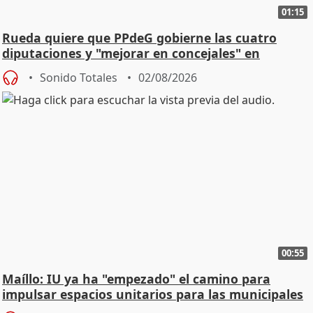
01:15
Rueda quiere que PPdeG gobierne las cuatro
diputaciones y "mejorar en concejales" en
ciudades
Sonido Totales
02/08/2026
00:55
Maíllo: IU ya ha "empezado" el camino para
impulsar espacios unitarios para las municipales