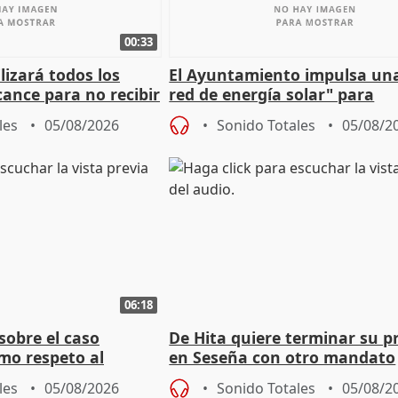
00:33
izará todos los
El Ayuntamiento impulsa un
cance para no recibir
red de energía solar" para
grantes
autoconsumo
les
05/08/2026
Sonido Totales
05/08/2
06:18
sobre el caso
De Hita quiere terminar su p
mo respeto al
en Seseña con otro mandato
les
05/08/2026
Sonido Totales
05/08/2