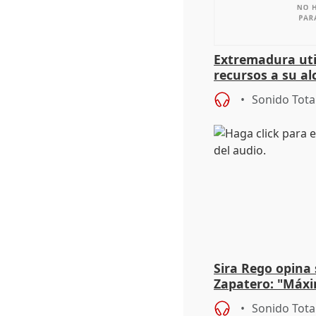
Extremadura util
recursos a su al
más menores mi
Sonido Tota
Sira Rego opina 
Zapatero: "Máxi
proceso judicial"
Sonido Tota