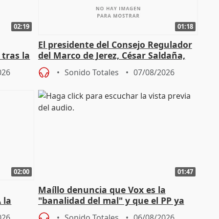
02:19
01:18
El presidente del Consejo Regulador
tras la
del Marco de Jerez, César Saldaña,
sobre exportaciones
026
Sonido Totales
07/08/2026
02:00
01:47
Maíllo denuncia que Vox es la
 la
"banalidad del mal" y que el PP ya
la"
asume todas sus tesis
026
Sonido Totales
06/08/2026