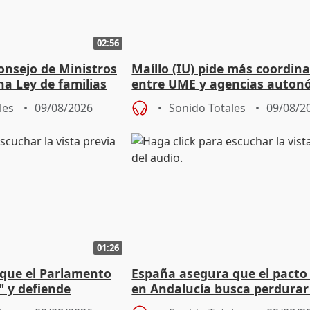
02:56
onsejo de Ministros
Maíllo (IU) pide más coordin
na Ley de familias
entre UME y agencias auton
les
09/08/2026
Sonido Totales
09/08/2
01:26
que el Parlamento
España asegura que el pacto
" y defiende
en Andalucía busca perdurar
l pacto con Vox
legislatura