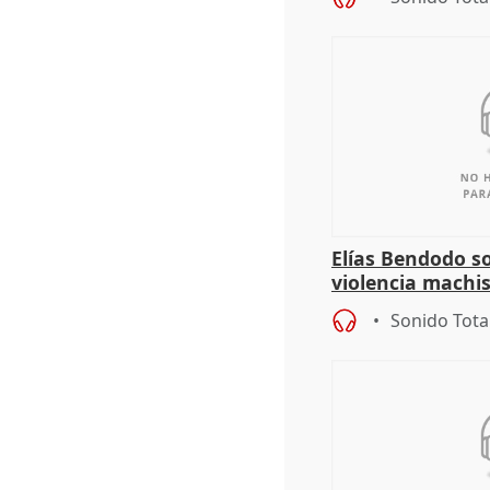
Elías Bendodo s
violencia machi
Sonido Tota