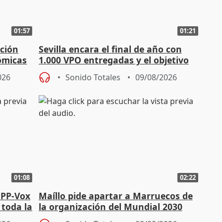
01:57
01:21
ación
Sevilla encara el final de año con
ómicas
1.000 VPO entregadas y el objetivo
de abaratar precios
026
Sonido Totales
09/08/2026
01:08
02:22
 PP-Vox
Maíllo pide apartar a Marruecos de
 toda la
la organización del Mundial 2030