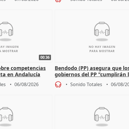
00:36
obre competencias
Bendodo (PP) asegura que lo
sta en Andalucía
gobiernos del PP "cumplirán l
sobre los menores migrantes
les
06/08/2026
Sonido Totales
06/08/2