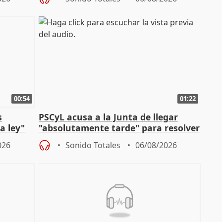
00:54
01:22
s
PSCyL acusa a la Junta de llegar
a ley"
"absolutamente tarde" para resolver
problemas como Newcastle
026
Sonido Totales
06/08/2026