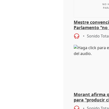
Mestre convenci
Parlamento "no 
defiende "estabi
Sonido Tota
Vox
Morant afirma qu
para "producir ci
resto del mundo
Sonido Tota