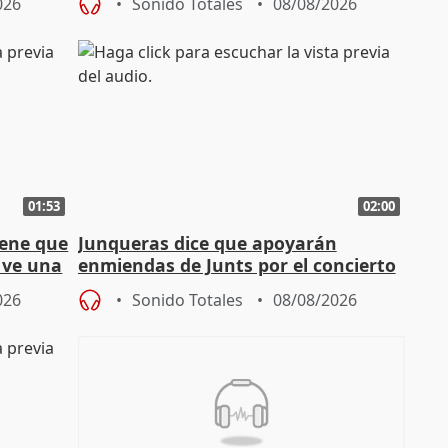
026
Sonido Totales
08/08/2026
01:53
02:00
iene que
Junqueras dice que apoyarán
y ve una
enmiendas de Junts por el concierto
en el trámite de financiación
026
Sonido Totales
08/08/2026