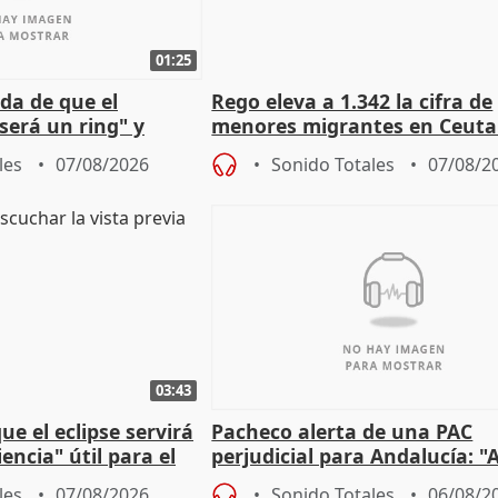
01:25
da de que el
Rego eleva a 1.342 la cifra de
será un ring" y
menores migrantes en Ceuta 
lidad" del pacto con
entrada masiva
les
07/08/2026
Sonido Totales
07/08/2
03:43
e el eclipse servirá
Pacheco alerta de una PAC
encia" útil para el
perjudicial para Andalucía: "A
agricultura hay que proteger
les
07/08/2026
Sonido Totales
06/08/2