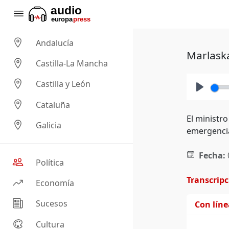
Andalucía
Marlaska
Castilla-La Mancha
Castilla y León
Play
Cataluña
El ministro
Galicia
emergencia
Fecha:
Política
Transcrip
Economía
Sucesos
Con lín
Cultura