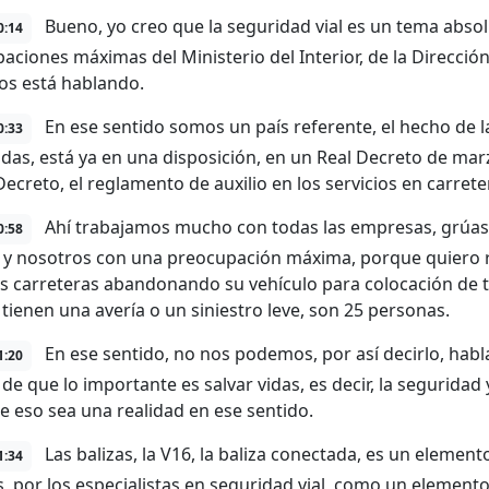
Bueno, yo creo que la seguridad vial es un tema absol
0:14
aciones máximas del Ministerio del Interior, de la Direcció
os está hablando.
En ese sentido somos un país referente, el hecho de l
0:33
das, está ya en una disposición, en un Real Decreto de mar
Decreto, el reglamento de auxilio en los servicios en carrete
Ahí trabajamos mucho con todas las empresas, grúas, e
0:58
, y nosotros con una preocupación máxima, porque quiero r
s carreteras abandonando su vehículo para colocación de tr
tienen una avería o un siniestro leve, son 25 personas.
En ese sentido, no nos podemos, por así decirlo, habl
1:20
 de que lo importante es salvar vidas, es decir, la segurida
e eso sea una realidad en ese sentido.
Las balizas, la V16, la baliza conectada, es un elemen
1:34
, por los especialistas en seguridad vial, como un elemento 