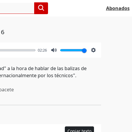
Abonados
16
02:26
Mute
Settings
d" a la hora de hablar de las balizas de
ernacionalmente por los técnicos".
bacete
Copiar texto