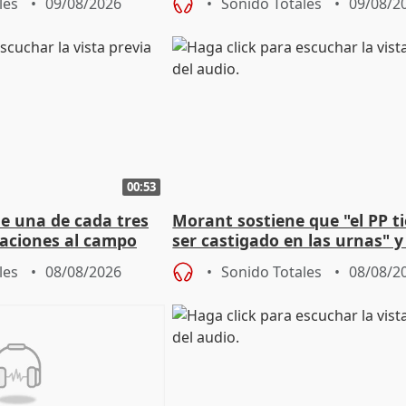
les
09/08/2026
Sonido Totales
09/08/2
00:53
ue una de cada tres
Morant sostiene que "el PP t
aciones al campo
ser castigado en las urnas" 
eres jóvenes
"pulsión de cambio"
les
08/08/2026
Sonido Totales
08/08/2