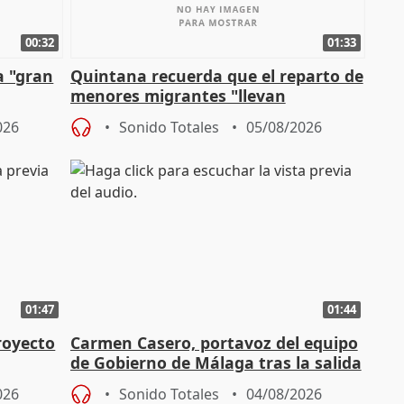
00:32
01:33
a "gran
Quintana recuerda que el reparto de
menores migrantes "llevan
aportación del Gobierno" central
026
Sonido Totales
05/08/2026
01:47
01:44
royecto
Carmen Casero, portavoz del equipo
de Gobierno de Málaga tras la salida
de Pérez de Siles
026
Sonido Totales
04/08/2026