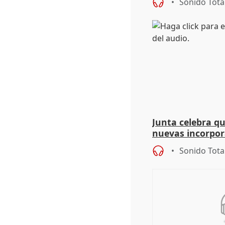
Sonido Tota
Junta celebra q
nuevas incorpor
andaluz son muj
Sonido Tota