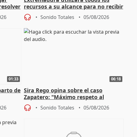
resolver
recursos a su alcance para no recibir
más menores migrantes
026
Sonido Totales
05/08/2026
01:33
06:18
parto de
Sira Rego opina sobre el caso
Zapatero: "Máximo respeto al
tral
proceso judicial"
026
Sonido Totales
05/08/2026