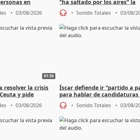
personas en
"ha saltado por los aires" la
lle durante Campaña
negociación tras acuerdo co
les
03/08/2026
Sonido Totales
03/08/2
01:50
 resolver la crisis
Íscar defiende ir "partido a p
Ceuta y pide
para hablar de candidaturas
a la UE
2027
les
03/08/2026
Sonido Totales
03/08/2