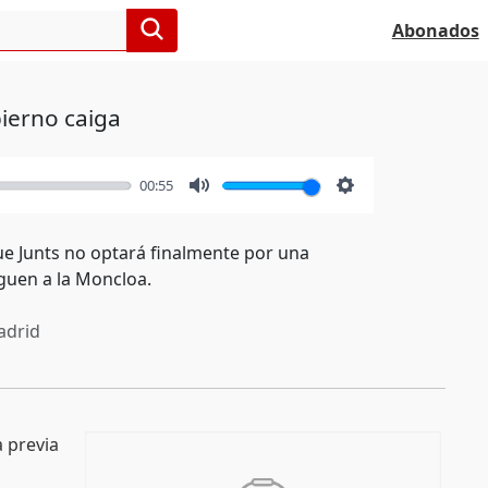
Abonados
bierno caiga
00:55
Mute
Settings
ue Junts no optará finalmente por una
eguen a la Moncloa.
drid