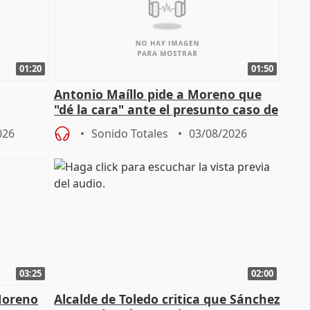
01:20
01:50
Antonio Maíllo pide a Moreno que
"dé la cara" ante el presunto caso de
endas de
acoso del CEO de ADM
026
Sonido Totales
03/08/2026
03:25
02:00
Moreno
Alcalde de Toledo critica que Sánchez