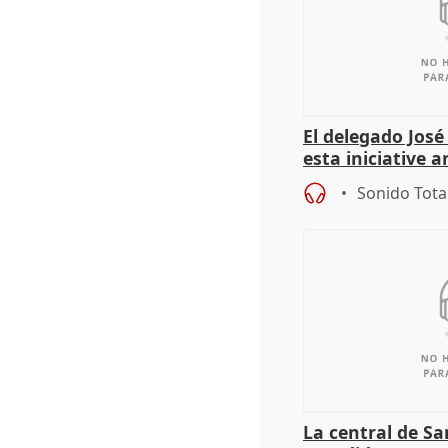
El delegado Jos
esta iniciative 
personas sin ho
Sonido Tota
La central de Sa