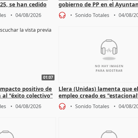
25, se han cedido
gobierno de PP en el Ayunta
r nacimiento
de Málaga, deja la política
les
04/08/2026
Sonido Totales
04/08/2
01:07
 impacto positivo de
Llera (Unidas) lamenta que e
 al "éxito colectivo"
empleo creado es "estacional
"esfumará" al acabar el vera
les
04/08/2026
Sonido Totales
04/08/2