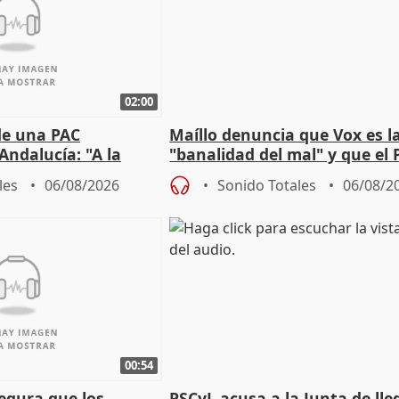
02:00
de una PAC
Maíllo denuncia que Vox es l
Andalucía: "A la
"banalidad del mal" y que el 
 que protegerla"
asume todas sus tesis
les
06/08/2026
Sonido Totales
06/08/2
00:54
egura que los
PSCyL acusa a la Junta de lle