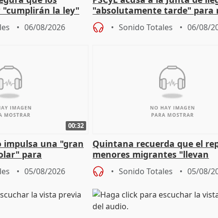
 "cumplirán la ley"
"absolutamente tarde" para 
es migrantes
problemas como Newcastle
les
06/08/2026
Sonido Totales
06/08/2
00:32
 impulsa una "gran
Quintana recuerda que el re
olar" para
menores migrantes "llevan
aportación del Gobierno" cen
les
05/08/2026
Sonido Totales
05/08/2