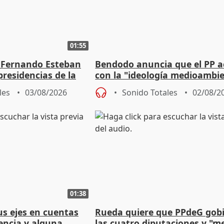
01:55
 Fernando Esteban
Bendodo anuncia que el PP 
residencias de la
con la "ideología medioambie
lladolid
para regenerar las playas
les
03/08/2026
Sonido Totales
02/08/2
01:38
s ejes en cuentas
Rueda quiere que PPdeG gob
encia y alguna
las cuatro diputaciones y "m