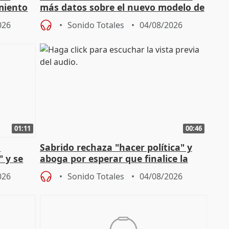
miento
más datos sobre el nuevo modelo de
financiación
026
Sonido Totales
04/08/2026
01:11
00:46
l
Sabrido rechaza "hacer política" y
" y se
aboga por esperar que finalice la
no
investigación del incendio
026
Sonido Totales
04/08/2026