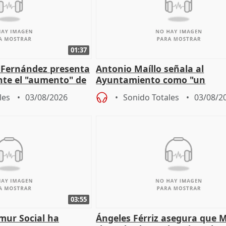
01:37
é Fernández presenta
Antonio Maíllo señala al
ante el "aumento" de
Ayuntamiento como "un
gar en Madri
especulador más" sobre vivi
les
03/08/2026
Sonido Totales
03/08/2
Jiménez Becerril
03:55
mur Social ha
Ángeles Férriz asegura que 