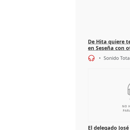
De Hita quiere 
en Seseña con 
Sonido Tota
El delegado Jos