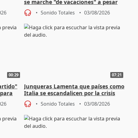
se marche "de vacaciones" a pesar
n SMA
de la crisis migratoria
026
Sonido Totales
03/08/2026
00:29
07:21
artido"
Junqueras Lamenta que países como
 para
Italia se escandalicen por la crisis
migratoria
026
Sonido Totales
03/08/2026