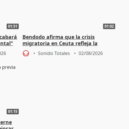
01:51
01:02
acabará
Bendodo afirma que la crisis
ntal"
migratoria en Ceuta refleja la
"extrema debilidad" del Gobierno
026
Sonido Totales
02/08/2026
01:15
ierne
ejorar