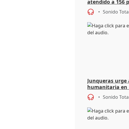
atendido a 156 
situación de ca
Sonido Tota
de Calor
Junqueras urge a
humanitaria en 
responsabilidad 
Sonido Tota