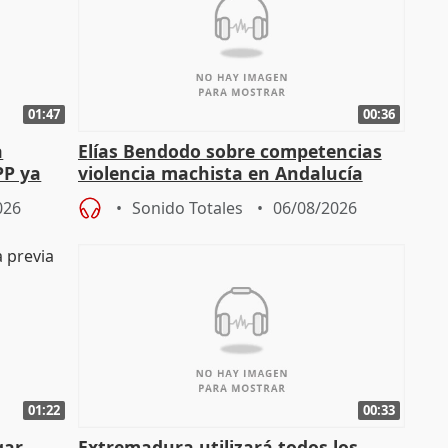
01:47
00:36
a
Elías Bendodo sobre competencias
PP ya
violencia machista en Andalucía
026
Sonido Totales
06/08/2026
01:22
00:33
gar
Extremadura utilizará todos los