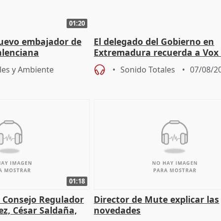
01:20
nuevo embajador de
El delegado del Gobierno en
alenciana
Extremadura recuerda a Vox 
devolución de menores es es
les y Ambiente
Sonido Totales
07/08/2
01:18
l Consejo Regulador
Director de Mute explicar las
ez, César Saldaña,
novedades