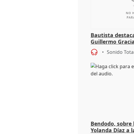
Bautista destaca
Guillermo Graci
Mérida
Sonido Tota
Bendodo, sobre 
Yolanda Díaz a l