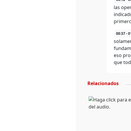
las ope
indicad
primero
00:37 - 0
solamen
fundame
eso pro
que tod
Relacionados