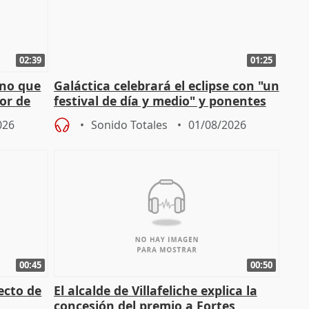
02:39
01:25
rno que
Galáctica celebrará el eclipse con "un
or de
festival de día y medio" y ponentes
internacionales
026
Sonido Totales
01/08/2026
00:45
00:50
yecto de
El alcalde de Villafeliche explica la
concesión del premio a Fortes