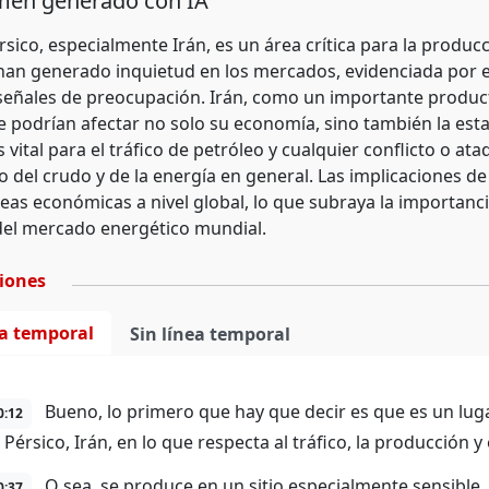
en generado con IA
rsico, especialmente Irán, es un área crítica para la produc
han generado inquietud en los mercados, evidenciada por e
eñales de preocupación. Irán, como un importante product
e podrían afectar no solo su economía, sino también la est
 vital para el tráfico de petróleo y cualquier conflicto o 
vo del crudo y de la energía en general. Las implicaciones d
eas económicas a nivel global, lo que subraya la importancia
 del mercado energético mundial.
ciones
ea temporal
Sin línea temporal
Bueno, lo primero que hay que decir es que es un lug
0:12
 Pérsico, Irán, en lo que respecta al tráfico, la producción y
O sea, se produce en un sitio especialmente sensible.
0:37