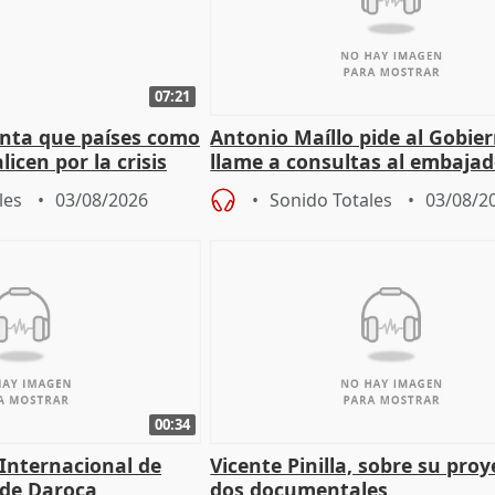
07:21
nta que países como
Antonio Maíllo pide al Gobie
licen por la crisis
llame a consultas al embajad
Marruecos
les
03/08/2026
Sonido Totales
03/08/2
00:34
 Internacional de
Vicente Pinilla, sobre su pro
 de Daroca
dos documentales