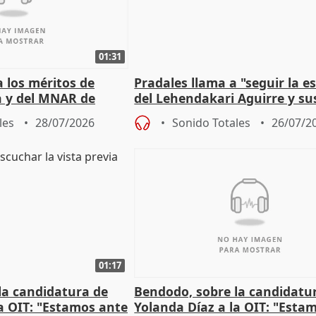
01:31
 los méritos de
Pradales llama a "seguir la es
a y del MNAR de
del Lehendakari Aguirre y su
valores
les
28/07/2026
Sonido Totales
26/07/2
01:17
la candidatura de
Bendodo, sobre la candidatu
a OIT: "Estamos ante
Yolanda Díaz a la OIT: "Esta