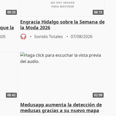
00:33
06:15
Engracia Hidalgo sobre la Semana de
que la
la Moda 2026
tatal
026
Sonido Totales
07/08/2026
00:42
02:09
Medusapp aumenta la detección de
medusas gracias a su nuevo mapa