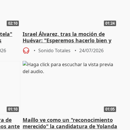
02:10
01:24
tela"
Israel Álvarez, tras la moción de
s
Huévar: "Esperemos hacerlo bien y
reeditar la Alcaldía"
026
Sonido Totales
24/07/2026
01:10
01:05
ra de
Maíllo ve como un "reconocimiento
mos ante
merecido" la candidatura de Yolanda