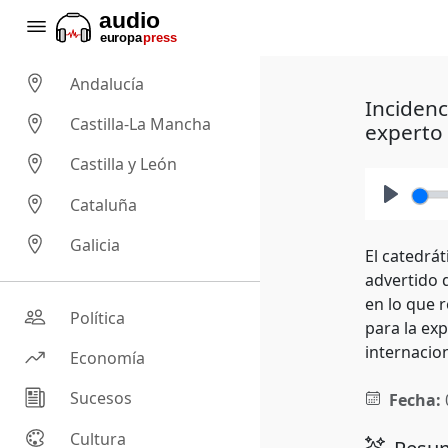
Andalucía
Incidenc
Castilla-La Mancha
experto
Castilla y León
Cataluña
Play
Galicia
El catedrá
advertido 
en lo que r
Política
para la ex
internacio
Economía
Sucesos
Fecha:
Cultura