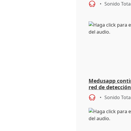
sobre exportaci
Sonido Tota
Medusapp conti
red de detecció
más de 700.000 
Sonido Tota