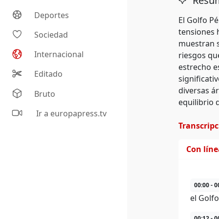
Resum
Deportes
El Golfo Pé
tensiones 
Sociedad
muestran s
Internacional
riesgos qu
estrecho es
Editado
significati
diversas ár
Bruto
equilibrio
Ir a europapress.tv
Transcrip
Con lín
00:00 - 0
el Golfo
00:12 - 0