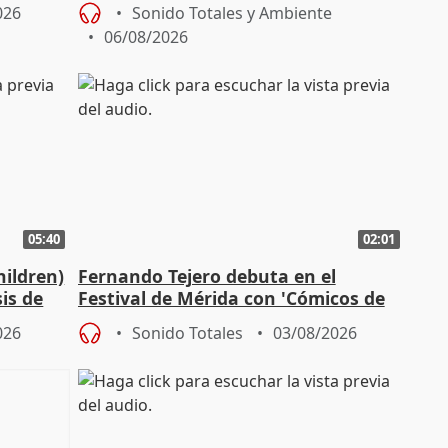
de interacción colaborativo
026
Sonido Totales y Ambiente
06/08/2026
05:40
02:01
hildren)
Fernando Tejero debuta en el
is de
Festival de Mérida con 'Cómicos de
Roma': "Strabo me ha escogido"
026
Sonido Totales
03/08/2026