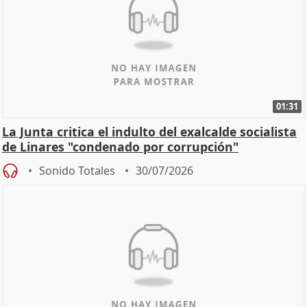
01:31
La Junta critica el indulto del exalcalde socialista
de Linares "condenado por corrupción"
Sonido Totales
30/07/2026