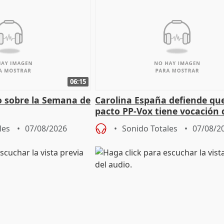
06:15
o sobre la Semana de
Carolina España defiende que
pacto PP-Vox tiene vocación 
"durar toda la legislatura"
les
07/08/2026
Sonido Totales
07/08/2