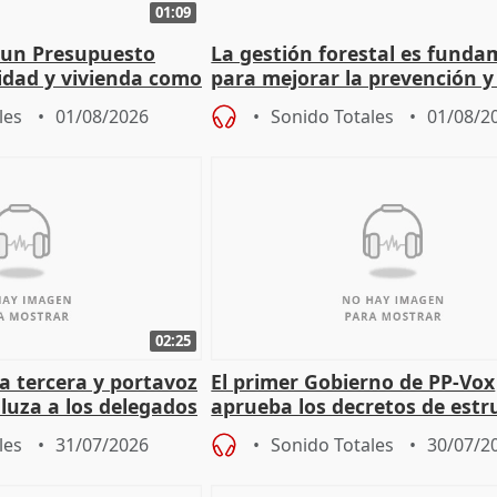
01:09
 un Presupuesto
La gestión forestal es funda
nidad y vivienda como
para mejorar la prevención y
actuación frente a incendios
les
01/08/2026
Sonido Totales
01/08/2
02:25
a tercera y portavoz
El primer Gobierno de PP-Vox
luza a los delegados
aprueba los decretos de estr
 Málaga
de sus consejerías
les
31/07/2026
Sonido Totales
30/07/2