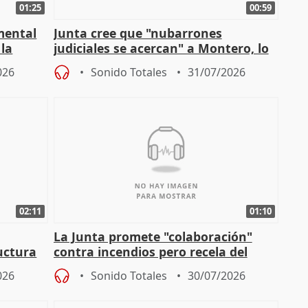
01:25
00:59
mental
Junta cree que "nubarrones
 la
judiciales se acercan" a Montero, lo
que la lleva a estar en el "ruido pe
026
Sonido Totales
31/07/2026
02:11
01:10
La Junta promete "colaboración"
uctura
contra incendios pero recela del
pacto de Estado de Sánchez
026
Sonido Totales
30/07/2026