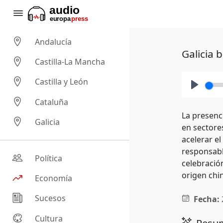
Andalucía
Galicia 
Castilla-La Mancha
Castilla y León
Play
Cataluña
La presenc
Galicia
en sectore
acelerar e
responsabl
Política
celebració
origen chi
Economía
Sucesos
Fecha:
Cultura