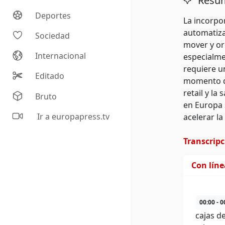
Resum
Deportes
La incorpo
automatiza
Sociedad
mover y or
Internacional
especialme
requiere u
Editado
momento de
retail y la
Bruto
en Europa 
Ir a europapress.tv
acelerar l
Transcrip
Con lín
00:00 - 0
cajas d