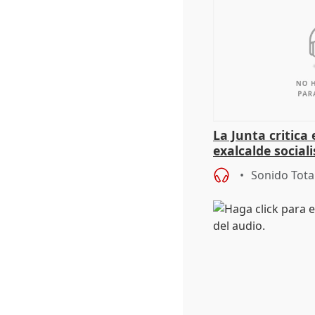
La Junta critica 
exalcalde social
"condenado por 
Sonido Tota