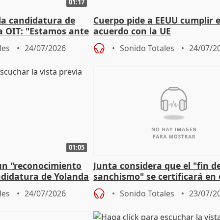
01:17
la candidatura de
Cuerpo pide a EEUU cumplir e
a OIT: "Estamos ante
acuerdo con la UE
uación"
les
24/07/2026
Sonido Totales
24/07/2
01:05
un "reconocimiento
Junta considera que el "fin de
ndidatura de Yolanda
sanchismo" se certificará en 
Congreso con la "caída" del 
les
24/07/2026
Sonido Totales
23/07/2