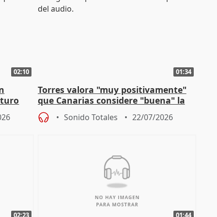
02:10
01:34
en
Torres valora "muy positivamente"
uturo
que Canarias considere "buena" la
propuesta del CPFF
026
Sonido Totales
22/07/2026
02:23
01:44