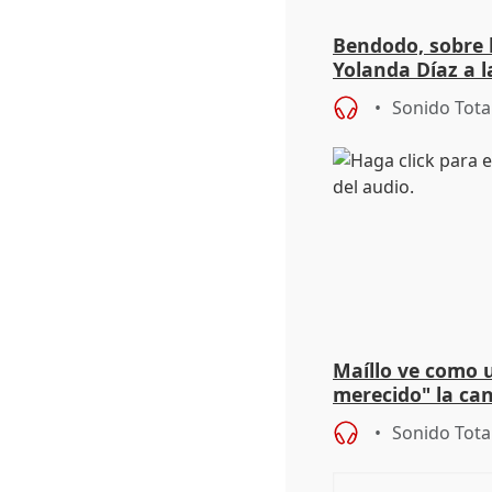
Bendodo, sobre 
Yolanda Díaz a l
un plan de evac
Sonido Tota
Maíllo ve como 
merecido" la ca
Díaz a la OIT
Sonido Tota