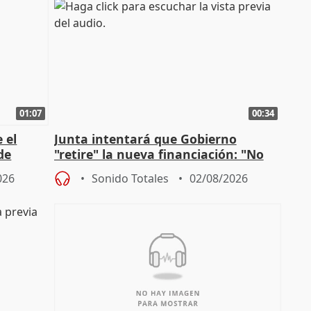
01:07
00:34
 el
Junta intentará que Gobierno
de
"retire" la nueva financiación: "No
puede ser saqueo a las arcas"
026
Sonido Totales
02/08/2026