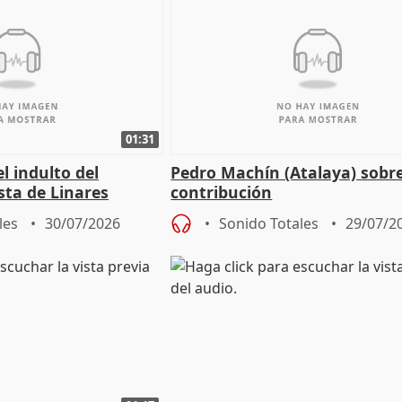
01:31
el indulto del
Pedro Machín (Atalaya) sobr
ista de Linares
contribución
corrupción"
les
30/07/2026
Sonido Totales
29/07/2