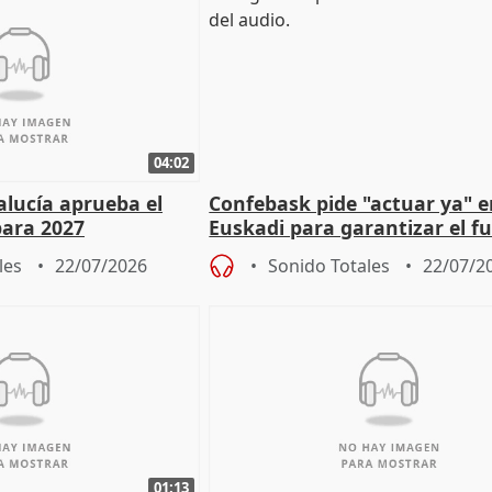
04:02
alucía aprueba el
Confebask pide "actuar ya" 
para 2027
Euskadi para garantizar el f
con un pacto de país
les
22/07/2026
Sonido Totales
22/07/2
01:13