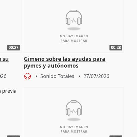
00:27
00:28
e su
Gimeno sobre las ayudas para
pymes y autónomos
026
Sonido Totales
27/07/2026