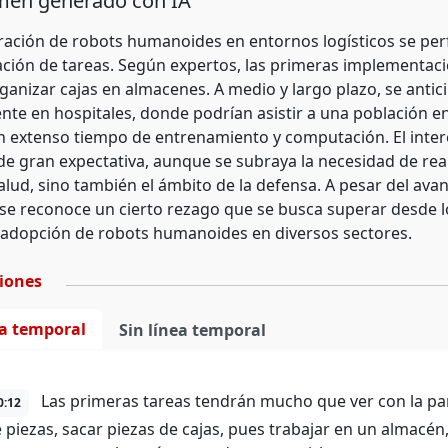
en generado con IA
ración de robots humanoides en entornos logísticos se perfi
ción de tareas. Según expertos, las primeras implementac
ganizar cajas en almacenes. A medio y largo plazo, se antici
nte en hospitales, donde podrían asistir a una población e
n extenso tiempo de entrenamiento y computación. El inter
 gran expectativa, aunque se subraya la necesidad de real
 salud, sino también el ámbito de la defensa. A pesar del a
se reconoce un cierto rezago que se busca superar desde l
a adopción de robots humanoides en diversos sectores.
ciones
ea temporal
Sin línea temporal
Las primeras tareas tendrán mucho que ver con la parte
0:12
e piezas, sacar piezas de cajas, pues trabajar en un almacén,