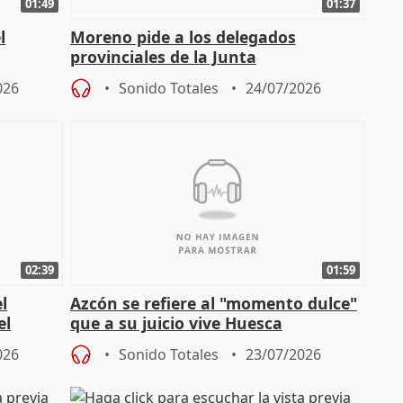
01:49
01:37
l
Moreno pide a los delegados
provinciales de la Junta
"determinación para afrontar los
026
Sonido Totales
24/07/2026
retos", diálog
02:39
01:59
l
Azcón se refiere al "momento dulce"
el
que a su juicio vive Huesca
techo de
026
Sonido Totales
23/07/2026