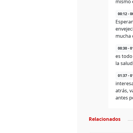
mismo e
00:12 - 0
Esperam
envejec
mucha c
00:30 - 0
es todo 
la salud
01:37 - 0
interes
atrás, 
antes p
Relacionados