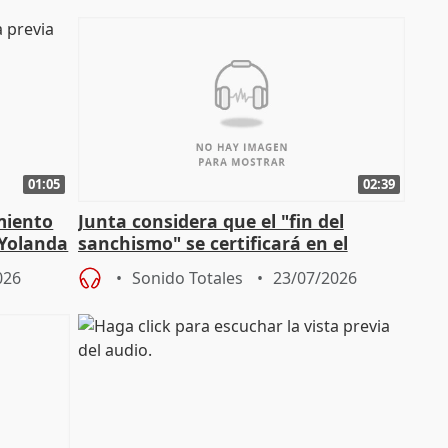
01:05
02:39
miento
Junta considera que el "fin del
 Yolanda
sanchismo" se certificará en el
Congreso con la "caída" del techo de
026
Sonido Totales
23/07/2026