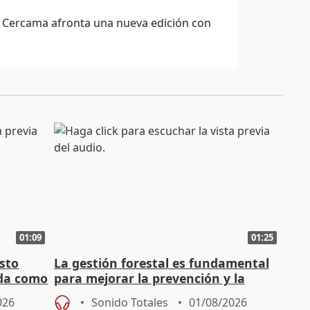
 Cercama afronta una nueva edición con
01:09
01:25
sto
La gestión forestal es fundamental
nda como
para mejorar la prevención y la
actuación frente a incendios
026
Sonido Totales
01/08/2026