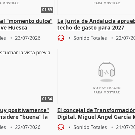
01:59
e al "momento dulce"
La Junta de Andalucía aprueb
vive Huesca
techo de gasto para 2027
les
23/07/2026
Sonido Totales
22/07/2
01:34
muy positivamente"
El concejal de Transformació
nsidere "buena" la
Digital, Miguel Ángel García
PFF
sobre la Ordenanza del Dato
les
22/07/2026
Sonido Totales
21/07/2