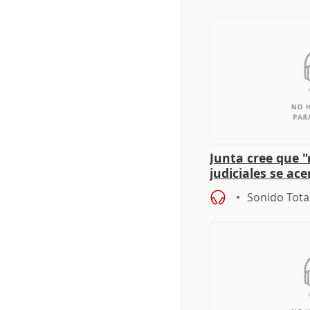
Junta cree que 
judiciales se ac
que la lleva a es
Sonido Tota