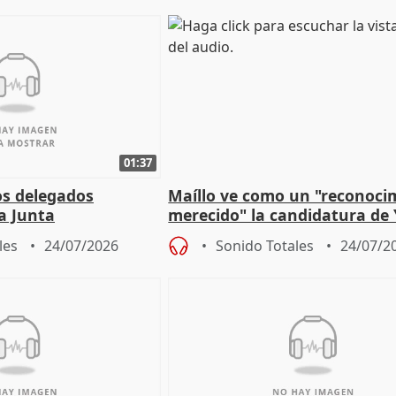
01:37
os delegados
Maíllo ve como un "reconoci
la Junta
merecido" la candidatura de
para afrontar los
Díaz a la OIT
les
24/07/2026
Sonido Totales
24/07/2