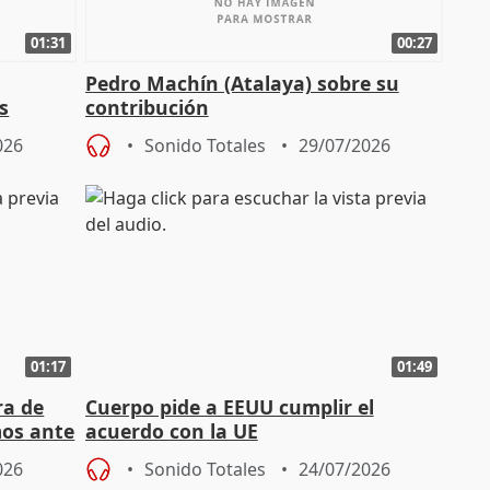
01:31
00:27
Pedro Machín (Atalaya) sobre su
s
contribución
026
Sonido Totales
29/07/2026
01:17
01:49
ra de
Cuerpo pide a EEUU cumplir el
mos ante
acuerdo con la UE
026
Sonido Totales
24/07/2026