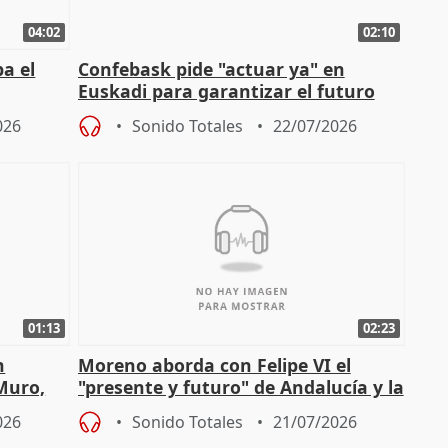
04:02
02:10
a el
Confebask pide "actuar ya" en
Euskadi para garantizar el futuro
con un pacto de país
026
Sonido Totales
22/07/2026
01:13
02:23
n
Moreno aborda con Felipe VI el
 Muro,
"presente y futuro" de Andalucía y la
preocupación por los incendios
026
Sonido Totales
21/07/2026