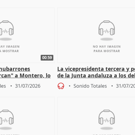
00:59
"nubarrones
La vicepresidenta tercera y 
ercan" a Montero, lo
de la Junta andaluza a los d
tar en el "ruido pe
territoriales en Málaga
les
31/07/2026
Sonido Totales
31/07/2