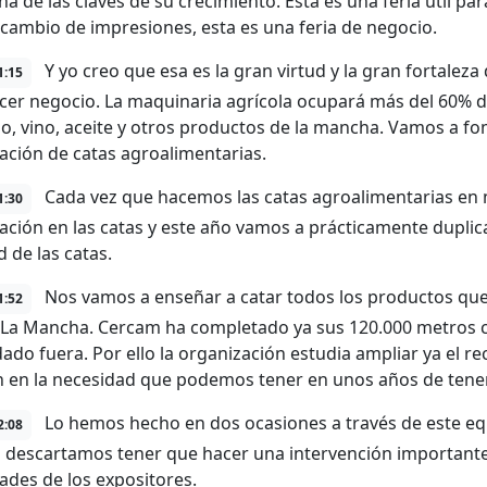
 de las claves de su crecimiento. Esta es una feria útil para
rcambio de impresiones, esta es una feria de negocio.
Y yo creo que esa es la gran virtud y la gran fortaleza
1:15
cer negocio. La maquinaria agrícola ocupará más del 60% d
o, vino, aceite y otros productos de la mancha. Vamos a f
ación de catas agroalimentarias.
Cada vez que hacemos las catas agroalimentarias en
1:30
pación en las catas y este año vamos a prácticamente duplic
 de las catas.
Nos vamos a enseñar a catar todos los productos que
1:52
a-La Mancha. Cercam ha completado ya sus 120.000 metros 
ado fuera. Por ello la organización estudia ampliar ya el 
 en la necesidad que podemos tener en unos años de tener 
Lo hemos hecho en dos ocasiones a través de este equ
2:08
 descartamos tener que hacer una intervención importante
ades de los expositores.