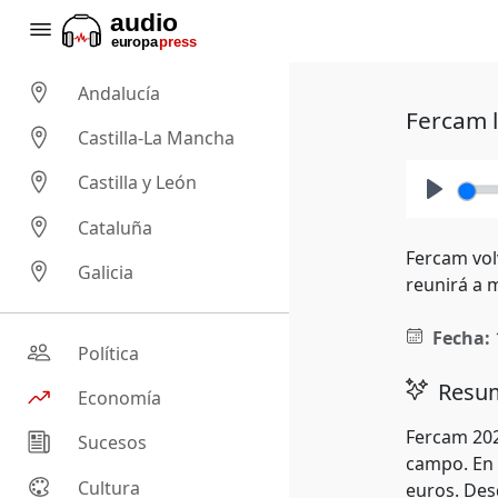
Andalucía
Fercam l
Castilla-La Mancha
Castilla y León
Play
Cataluña
Fercam vol
Galicia
reunirá a 
Fecha:
Política
Resum
Economía
Fercam 202
Sucesos
campo. En 
Cultura
euros. Des