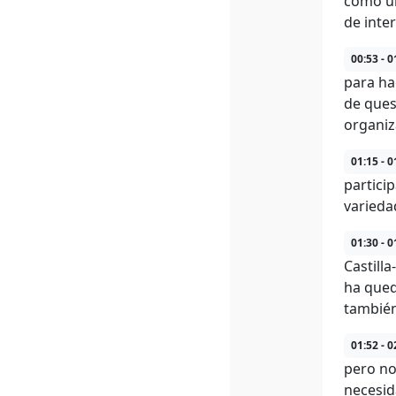
como una
de inte
00:53 - 0
para ha
de ques
organiz
01:15 - 0
partici
variedad
01:30 - 0
Castill
ha qued
también
01:52 - 0
pero no
necesid