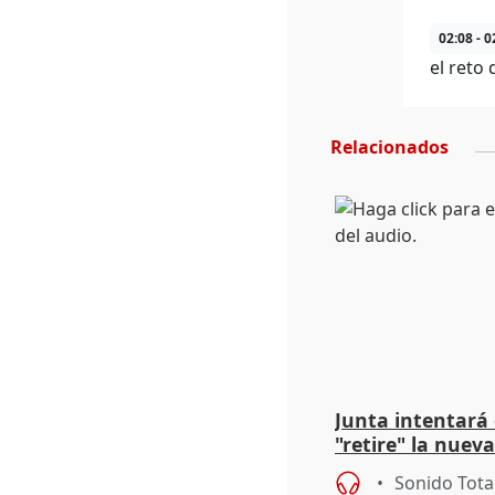
02:08 - 0
el reto
Relacionados
Junta intentará
"retire" la nuev
puede ser saqueo
Sonido Tota