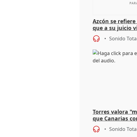
Azcón se refier
que a su juicio 
Sonido Tota
Torres valora "
que Canarias co
propuesta del C
Sonido Tota