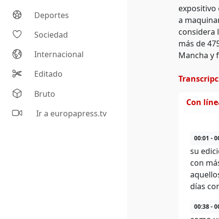
expositivo
Deportes
a maquinar
considera 
Sociedad
más de 475
Internacional
Mancha y f
Editado
Transcrip
Bruto
Con lín
Ir a europapress.tv
00:01 - 0
su edic
con más
aquello
días co
00:38 - 0