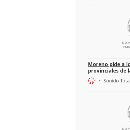
Moreno pide a l
provinciales de 
"determinación 
Sonido Tota
retos", diálog