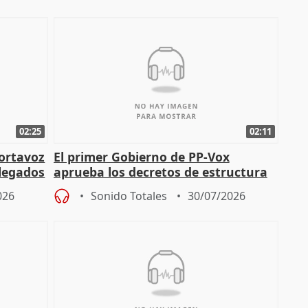
02:25
02:11
portavoz
El primer Gobierno de PP-Vox
elegados
aprueba los decretos de estructura
de sus consejerías
026
Sonido Totales
30/07/2026