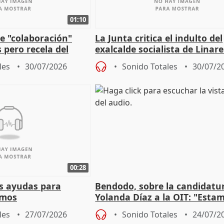
01:10
e "colaboración"
La Junta critica el indulto del
 pero recela del
exalcalde socialista de Linare
 de Sánchez
"condenado por corrupción"
les
30/07/2026
Sonido Totales
30/07/2
00:28
s ayudas para
Bendodo, sobre la candidatu
omos
Yolanda Díaz a la OIT: "Esta
un plan de evacuación"
les
27/07/2026
Sonido Totales
24/07/2