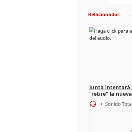
Relacionados
Junta intentará
"retire" la nuev
puede ser saqueo
Sonido Tota