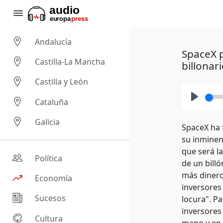
Andalucía
SpaceX p
Castilla-La Mancha
billonar
Castilla y León
Cataluña
Play
Galicia
SpaceX ha 
su inminent
que será l
Política
de un bill
más dinero 
Economía
inversores
Sucesos
locura". P
inversores
Cultura