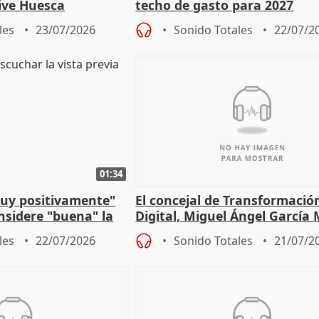
vive Huesca
techo de gasto para 2027
les
23/07/2026
Sonido Totales
22/07/2
01:34
muy positivamente"
El concejal de Transformació
nsidere "buena" la
Digital, Miguel Ángel García
PFF
sobre la Ordenanza del Dato
les
22/07/2026
Sonido Totales
21/07/2