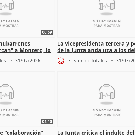
00:59
"nubarrones
La vicepresidenta tercera y 
ercan" a Montero, lo
de la Junta andaluza a los d
tar en el "ruido pe
territoriales en Málaga
les
31/07/2026
Sonido Totales
31/07/2
01:10
e "colaboración"
La Junta critica el indulto del