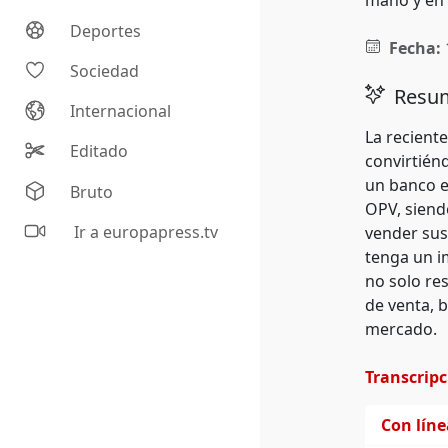
mano y en 
Deportes
Fecha:
Sociedad
Resum
Internacional
La recient
Editado
convirtién
un banco e
Bruto
OPV, siend
Ir a europapress.tv
vender sus
tenga un im
no solo res
de venta, 
mercado.
Transcrip
Con lín