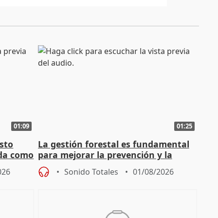
01:09
01:25
sto
La gestión forestal es fundamental
nda como
para mejorar la prevención y la
actuación frente a incendios
026
Sonido Totales
01/08/2026