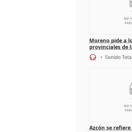
Moreno pide a l
provinciales de 
"determinación 
Sonido Tota
retos", diálog
Azcón se refier