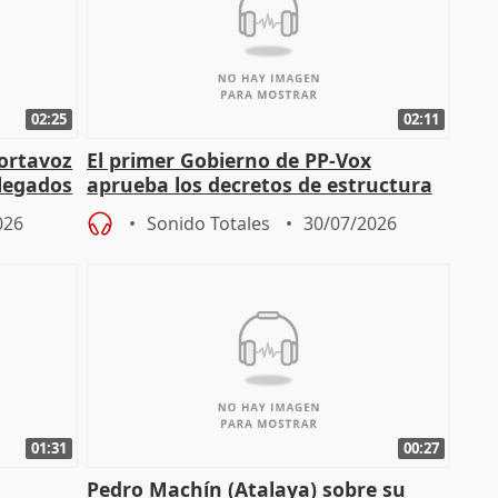
02:25
02:11
portavoz
El primer Gobierno de PP-Vox
elegados
aprueba los decretos de estructura
de sus consejerías
026
Sonido Totales
30/07/2026
01:31
00:27
Pedro Machín (Atalaya) sobre su