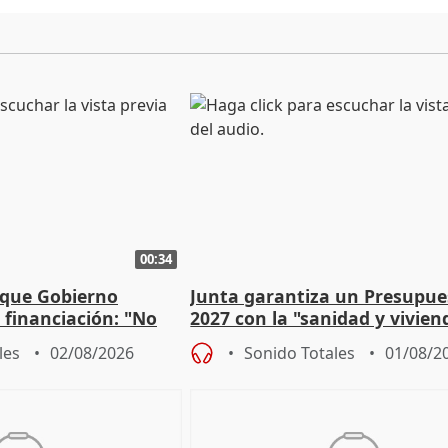
00:34
 que Gobierno
Junta garantiza un Presupue
a financiación: "No
2027 con la "sanidad y vivie
 a las arcas"
prioridades"
les
02/08/2026
Sonido Totales
01/08/2