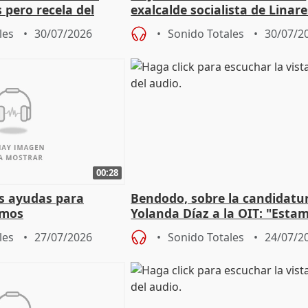
 pero recela del
exalcalde socialista de Linare
 de Sánchez
"condenado por corrupción"
les
30/07/2026
Sonido Totales
30/07/2
00:28
s ayudas para
Bendodo, sobre la candidatu
omos
Yolanda Díaz a la OIT: "Esta
un plan de evacuación"
les
27/07/2026
Sonido Totales
24/07/2