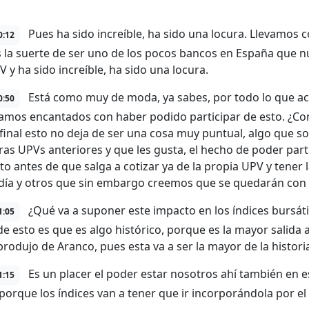
Pues ha sido increíble, ha sido una locura. Llevamos
0:12
 la suerte de ser uno de los pocos bancos en España que nu
 y ha sido increíble, ha sido una locura.
Está como muy de moda, ya sabes, por todo lo que aco
0:50
amos encantados con haber podido participar de esto. ¿Con
 final esto no deja de ser una cosa muy puntual, algo que s
tras UPVs anteriores y que les gusta, el hecho de poder par
 antes de que salga a cotizar ya de la propia UPV y tener 
día y otros que sin embargo creemos que se quedarán con e
¿Qué va a suponer este impacto en los índices bursáti
1:05
de esto es que es algo histórico, porque es la mayor salida a
produjo de Aranco, pues esta va a ser la mayor de la histori
Es un placer el poder estar nosotros ahí también en es
1:15
 porque los índices van a tener que ir incorporándola por el