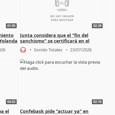
01:05
02:39
miento
Junta considera que el "fin del
 Yolanda
sanchismo" se certificará en el
Congreso con la "caída" del techo de
026
Sonido Totales
23/07/2026
04:02
02:10
a el
Confebask pide "actuar ya" en