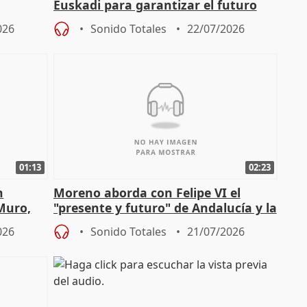
Euskadi para garantizar el futuro
con un pacto de país
026
Sonido Totales
22/07/2026
01:13
02:23
n
Moreno aborda con Felipe VI el
 Muro,
"presente y futuro" de Andalucía y la
preocupación por los incendios
026
Sonido Totales
21/07/2026